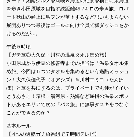
タート！湘南グルメを満喫＆海辺の絶景を横目に東海道
を歩き小田原城を目指す総距離49.7キロの歩き旅。ロバ
ート秋山の頭上に鳥フンが落下するなど思いもよらない
展開ありつつ最後はゴールに向け全員で猛ダッシュをか
けるのだが…。
午後５時頃
【ガチ旅②大久保・川村の温泉タオル集め旅】
小田原城から伊豆の修善寺までの担当は「温泉タオル集
め旅」今回は５つのタオルを集めるという過酷ミッショ
ン！大久保佳代子（オアシズ）＆川村エミコ（たんぽ
ぽ）と旅を共にするのは、プライベートでも仲がイイい
とうあさこ！箱根・湯河原・熱海など屈指の温泉スポッ
トがあるエリアで次の「バス旅」に無事タスキをつなぐ
ことができるのか？
基本ルール
【４つの過酷ガチ旅番組で７時間テレビ】