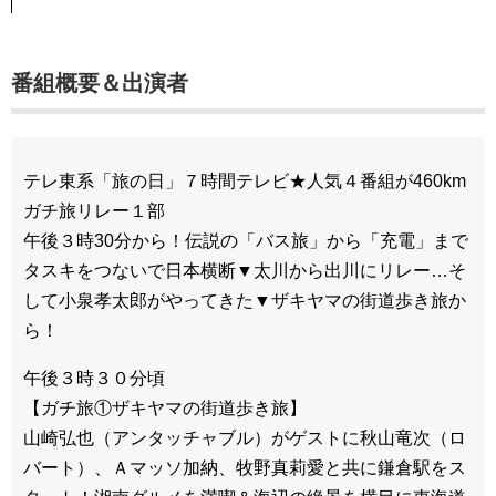
番組概要＆出演者
テレ東系「旅の日」７時間テレビ★人気４番組が460km
ガチ旅リレー１部
午後３時30分から！伝説の「バス旅」から「充電」まで
タスキをつないで日本横断▼太川から出川にリレー…そ
して小泉孝太郎がやってきた▼ザキヤマの街道歩き旅か
ら！
午後３時３０分頃
【ガチ旅①ザキヤマの街道歩き旅】
山崎弘也（アンタッチャブル）がゲストに秋山竜次（ロ
バート）、Ａマッソ加納、牧野真莉愛と共に鎌倉駅をス