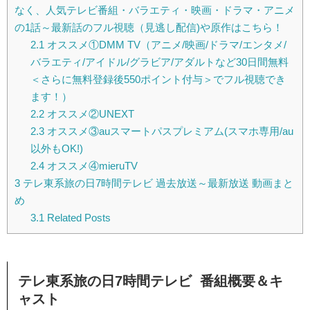
なく、人気テレビ番組・バラエティ・映画・ドラマ・アニメ
の1話～最新話のフル視聴（見逃し配信)や原作はこちら！
2.1
オススメ①DMM TV（アニメ/映画/ドラマ/エンタメ/
バラエティ/アイドル/グラビア/アダルトなど30日間無料
＜さらに無料登録後550ポイント付与＞でフル視聴でき
ます！）
2.2
オススメ②UNEXT
2.3
オススメ③auスマートパスプレミアム(スマホ専用/au
以外もOK!)
2.4
オススメ④mieruTV
3
テレ東系旅の日7時間テレビ 過去放送～最新放送 動画まと
め
3.1
Related Posts
テレ東系旅の日7時間テレビ
番組概要＆キ
ャスト