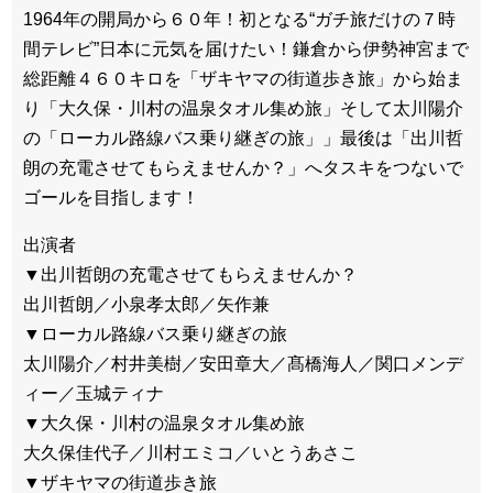
1964年の開局から６０年！初となる“ガチ旅だけの７時
間テレビ”日本に元気を届けたい！鎌倉から伊勢神宮まで
総距離４６０キロを「ザキヤマの街道歩き旅」から始ま
り「大久保・川村の温泉タオル集め旅」そして太川陽介
の「ローカル路線バス乗り継ぎの旅」」最後は「出川哲
朗の充電させてもらえませんか？」へタスキをつないで
ゴールを目指します！
出演者
▼出川哲朗の充電させてもらえませんか？
出川哲朗／小泉孝太郎／矢作兼
▼ローカル路線バス乗り継ぎの旅
太川陽介／村井美樹／安田章大／髙橋海人／関口メンデ
ィー／玉城ティナ
▼大久保・川村の温泉タオル集め旅
大久保佳代子／川村エミコ／いとうあさこ
▼ザキヤマの街道歩き旅