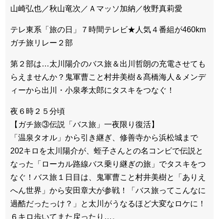
山崎弘也／秋山竜次／Ａマッソ加納／牧野真莉愛
テレ東系「旅の日」７時間テレビ★人気４番組が460km
ガチ旅リレー２部
第２部は…太川陽介のバス旅＆出川哲朗の充電させても
らえませんか？鬼軍曹こと村井美樹＆髙橋海人＆メンデ
ィーから出川・小泉孝太郎にタスキをつなぐ！
夜６時２５分頃
【ガチ旅③伝説「バス旅」一夜限り復活】
「温泉タオル」から引き継ぎ、修善寺から浜松城まで
202キロを太川陽介が、蛭子さんとの名コンビで伝説と
なった「ローカル路線バス乗り継ぎの旅」でタスキをつ
なぐ！バス旅１日目は、鬼軍曹こと村井美樹と「ありえ
へん世界」から安田章大が参戦！「バス旅ってこんなに
過酷だったっけ？」と太川がうなるほど大変なロケに！
６キロ歩いてまた戻ったり…。