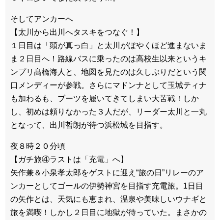
そしてアンカーへ
【太川から出川へタスキをつなぐ！】
１日目は「頭が真っ白」と太川がぼやくほど進まないま
ま２日目へ！路線バスに乗ったのは高校生以来というキ
ンプリ髙橋海人と、地図を見たのは久しぶりだという関
口メンディーが参戦。さらにマドンナとして玉城ティナ
も加わるも、ブーツを履いてきてしまい大苦戦！しか
し、初めは頼りなかった３人だが、リーダー太川と一丸
となって、出川哲朗が待つ浜松城を目指す。
夜８時２０分頃
【ガチ旅④ラストは「充電」へ】
矢作兼＆小泉孝太郎をゲストに迎え“旅の日”リレーのア
ンカーとしてゴールの伊勢神宮を目指す充電旅。1日目
の矢作とは、天気にも恵まれ、温泉や美味しいウナギと
旅を満喫！しかし２日目に地獄が待っていた。まさかの