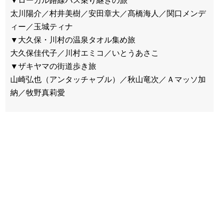
▼ローカル路線バス乗り継ぎの旅
太川陽介／村井美樹／安田章大／髙橋海人／関口メンデ
ィー／玉城ティナ
▼大久保・川村の温泉タオル集め旅
大久保佳代子／川村エミコ／いとうあさこ
▼ザキヤマの街道歩き旅
山崎弘也（アンタッチャブル）／秋山竜次／Ａマッソ加
納／牧野真莉愛