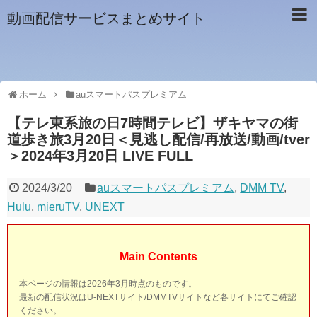
動画配信サービスまとめサイト
ホーム
auスマートパスプレミアム
【テレ東系旅の日7時間テレビ】ザキヤマの街
道歩き旅3月20日＜見逃し配信/再放送/動画/tver
＞2024年3月20日 LIVE FULL
2024/3/20
auスマートパスプレミアム
,
DMM TV
,
Hulu
,
mieruTV
,
UNEXT
Main Contents
本ページの情報は2026年3月時点のものです。
最新の配信状況はU-NEXTサイト/DMMTVサイトなど各サイトにてご確認
ください。