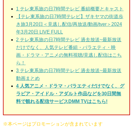
1
テレ東系旅の日7時間テレビ 番組概要とキャスト
【テレ東系旅の日7時間テレビ】ザキヤマの街道歩
き旅3月20日＜見逃し配信/再放送/動画/tver＞2024
年3月20日 LIVE FULL
2
テレ東系旅の日7時間テレビ 過去放送~最新放送
だけでなく、人気テレビ番組・バラエティ・映
画・ドラマ・アニメの無料視聴/見逃し配信はこち
ら！
3
テレ東系旅の日7時間テレビ 過去放送~最新放送
動画まとめ
4 人気アニメ・ドラマ・バラエティだけでなく、グ
ラビア・アイドル・アダルト作品などを30日間無
料で観れる配信サービスDMM TVはこちら!
※本ページはプロモーションが含まれています