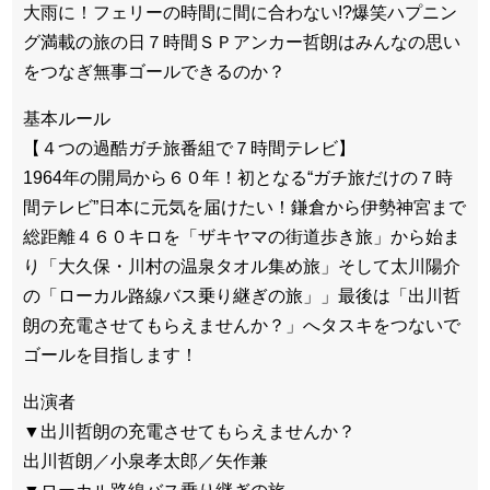
大雨に！フェリーの時間に間に合わない!?爆笑ハプニン
グ満載の旅の日７時間ＳＰアンカー哲朗はみんなの思い
をつなぎ無事ゴールできるのか？
基本ルール
【４つの過酷ガチ旅番組で７時間テレビ】
1964年の開局から６０年！初となる“ガチ旅だけの７時
間テレビ”日本に元気を届けたい！鎌倉から伊勢神宮まで
総距離４６０キロを「ザキヤマの街道歩き旅」から始ま
り「大久保・川村の温泉タオル集め旅」そして太川陽介
の「ローカル路線バス乗り継ぎの旅」」最後は「出川哲
朗の充電させてもらえませんか？」へタスキをつないで
ゴールを目指します！
出演者
▼出川哲朗の充電させてもらえませんか？
出川哲朗／小泉孝太郎／矢作兼