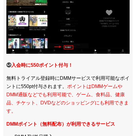
⑤
入会時に550ポイント付与！
無料トライアル登録時にDMMサービスで利用可能なポイ
ントに550pt付与されます。
ポイントはDMMゲームや
DMM通販などでも利用可能で、ゲーム、食料品、健康
品、チケット、DVDなどのショッピングにも利用できま
す。
DMMポイント（無料配布）が利用できるサービス