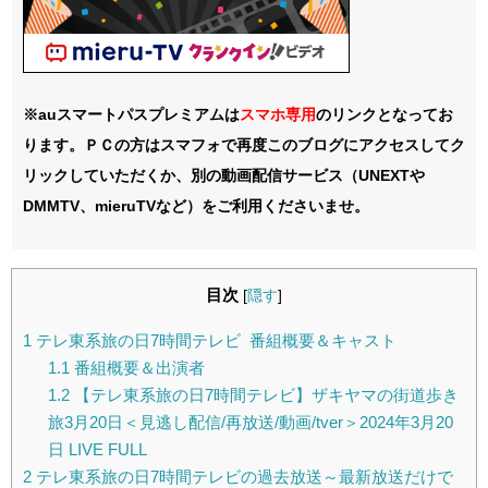
※auスマートパスプレミアムは
スマホ
専用
のリンクとなってお
ります。ＰＣの方はスマフォで再度このブログにアクセスしてク
リックしていただくか、別の動画配信サービス（UNEXTや
DMMTV、mieruTVなど）をご利用くださいませ。
目次
[
隠す
]
1
テレ東系旅の日7時間テレビ 番組概要＆キャスト
1.1
番組概要＆出演者
1.2
【テレ東系旅の日7時間テレビ】ザキヤマの街道歩き
旅3月20日＜見逃し配信/再放送/動画/tver＞2024年3月20
日 LIVE FULL
2
テレ東系旅の日7時間テレビの過去放送～最新放送だけで