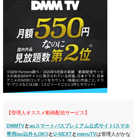
【管理人オススメ動画配信サービス】
DMMTV
と
auスマートパスプレミアム公式サイト(スマホ
専用/au以外もOK!)
と
U-NEXT
と
mieruTV
は管理人がかな