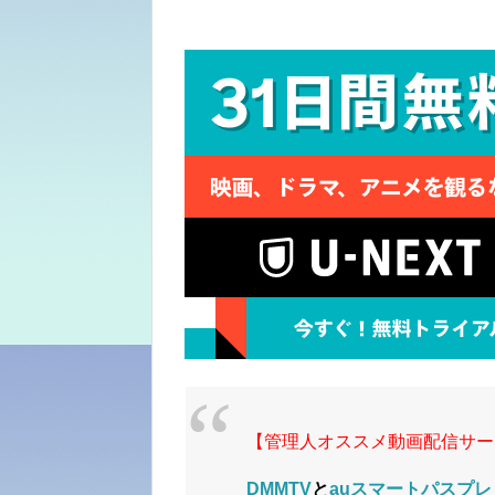
【管理人オススメ動画配信サー
DMMTV
と
auスマートパスプレ