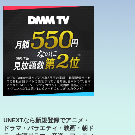
UNEXTなら新規登録でアニメ・
ドラマ・バラエティ・映画・朝ド