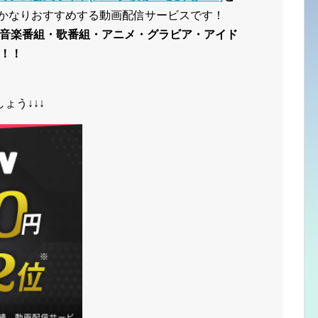
かなりおすすめする動画配信サービスです！
音楽番組・歌番組・アニメ・グラビア・アイド
！！
ょう↓↓↓