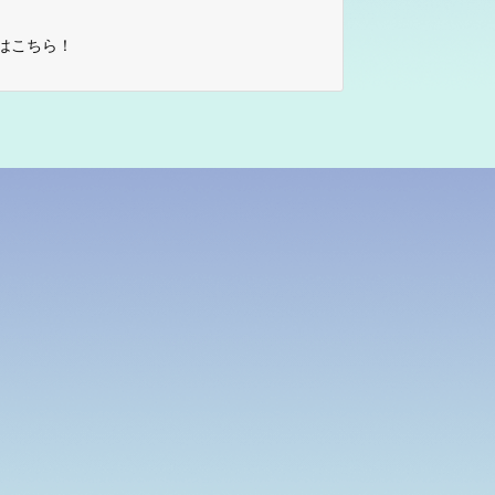
はこちら！