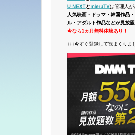
U-NEXT
と
mieruTV
は管理人が
人気映画・ドラマ・韓国作品・
ル・アダルト作品などが見放題
今なら1ヵ月無料体験あり！
↓↓↓今すぐ登録して観まくりまし