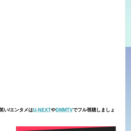
お笑い/エンタメは
U-NEXT
や
DMMTV
でフル視聴しましょ