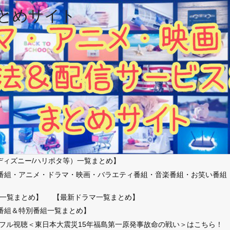
とめサイト
ディズニー/ハリポタ等）一覧まとめ】
番組・アニメ・ドラマ・映画・バラエティ番組・音楽番組・お笑い番組
）
一覧まとめ】
【最新ドラマ一覧まとめ】
番組＆特別番組一覧まとめ】
放送フル視聴＜東日本大震災15年福島第一原発事故命の戦い＞はこちら！