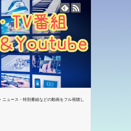
・ニュース・特別番組などの動画をフル視聴し