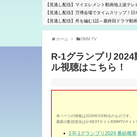
【見逃し配信】マイエレメント動画地上波テレ
【見逃し配信】万博会場でタイムスリップ！日
【見逃し配信】舟を編む1話～最終回ドラマ動画
ホーム
DMM TV
R-1グランプリ20
ル視聴はこちら！
本ページの情報は2026年3月時点のものです。
最新の配信状況はU-NEXTサイト/DMMTVサ
1
R-1グランプリ2024 番組概