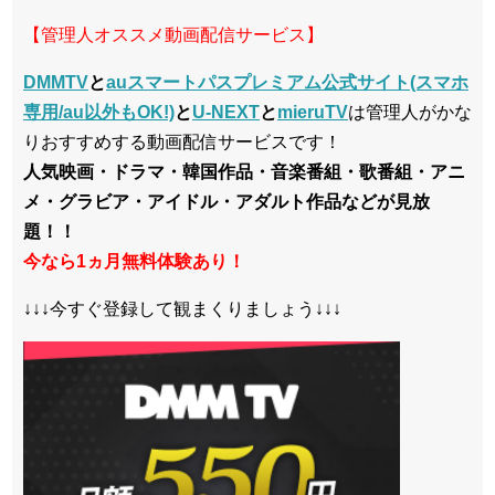
【管理人オススメ動画配信サービス】
DMMTV
と
auスマートパスプレミアム公式サイト(スマホ
専用/au以外もOK!)
と
U-NEXT
と
mieruTV
は管理人がかな
りおすすめする動画配信サービスです！
人気映画・ドラマ・韓国作品・音楽番組・歌番組・アニ
メ・グラビア・アイドル・アダルト作品などが見放
題！！
今なら1ヵ月無料体験あり！
↓↓↓今すぐ登録して観まくりましょう↓↓↓