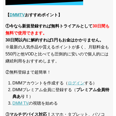
【
DMMTV
おすすめポイント】
①今なら新規登録すれば無料トライアルとして
30日間も
無料で使用できます。
30日間以内に解約すれば1円もお金はかかりません。
※最新の人気作品や貰えるポイントが多く、月額料金も
550円と他VODと比べても圧倒的に安いので個人的には
継続利用をおすすめします。
②無料登録まで超簡単！
DMMアカウントを作成する（
ログイン
する）
DMMプレミアム会員に登録する（
プレミアム会員特
典あり！
）
DMM TV
の視聴を始める
③
マルチデバイス対応！
スマホ・タブレット、パソコ