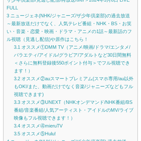
FULL
3
ニュージェネ(NHK/ジャニーズ/ザ少年倶楽部)の過去放送
～最新放送だけでなく、人気テレビ番組・NHK・BS・お笑
い・音楽・恋愛・映画・ドラマ・アニメの1話～最新話のフ
ル視聴（見逃し配信)や原作はこちら！
3.1
オススメ①DMM TV（アニメ/映画/ドラマ/エンタメ/
バラエティ/アイドル/グラビア/アダルトなど30日間無料
＜さらに無料登録後550ポイント付与＞でフル視聴でき
ます！）
3.2
オススメ②auスマートプレミアム(スマホ専用/au以外
もOK!/また、動画だけでなく音楽/ジャニーズなどもフル
視聴できます)
3.3
オススメ③UNEXT（NHKオンデマンド/NHK番組/BS
番組/音楽番組/人気アーティスト・アイドルのMV/ライブ
映像もフル視聴できます！）
3.4
オススメ④mieruTV
3.5
オススメ⑤Hulu!