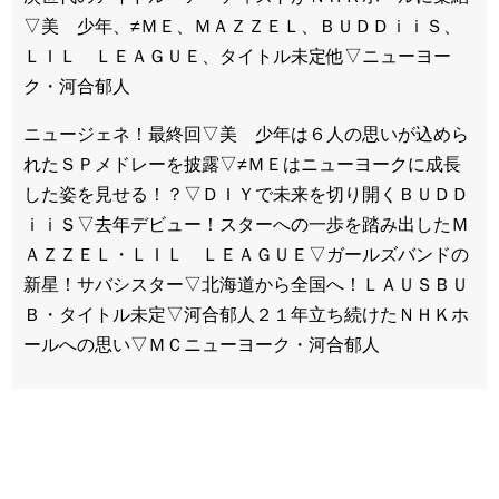
▽美 少年、≠ＭＥ、ＭＡＺＺＥＬ、ＢＵＤＤｉｉＳ、
ＬＩＬ ＬＥＡＧＵＥ、タイトル未定他▽ニューヨー
ク・河合郁人
ニュージェネ！最終回▽美 少年は６人の思いが込めら
れたＳＰメドレーを披露▽≠ＭＥはニューヨークに成長
した姿を見せる！？▽ＤＩＹで未来を切り開くＢＵＤＤ
ｉｉＳ▽去年デビュー！スターへの一歩を踏み出したＭ
ＡＺＺＥＬ・ＬＩＬ ＬＥＡＧＵＥ▽ガールズバンドの
新星！サバシスター▽北海道から全国へ！ＬＡＵＳＢＵ
Ｂ・タイトル未定▽河合郁人２１年立ち続けたＮＨＫホ
ールへの思い▽ＭＣニューヨーク・河合郁人