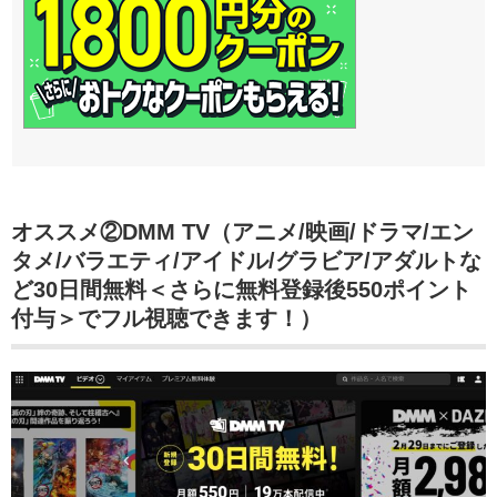
オススメ②DMM TV（アニメ/映画/ドラマ/エン
タメ/バラエティ/アイドル/グラビア/アダルトな
ど30日間無料＜さらに無料登録後550ポイント
付与＞でフル視聴できます！）