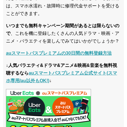
は、スマホ水濡れ・故障時に修理代金サポートを受ける
ことができます。
いつまでも無料キャンペーン期間があるとは限らないの
で
、これを機に登録したくさんの人気ドラマ・映画・ア
ニメ・バラエティを楽しんでみてはいかがでしょうか？
auスマートパスプレミアムの30日間の無料登録方法
↓人気バラエティ&ドラマ&アニメ&映画&音楽を無料視
聴するなら
auスマートパスプレミアム公式サイト(スマ
ホ専用/au以外もOK!)
↓