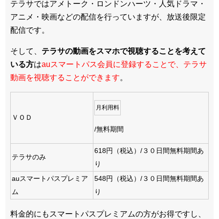
テラサではアメトーク・ロンドンハーツ・人気ドラマ・
アニメ・映画などの配信を行っていますが、放送後限定
配信です。
そして、
テラサの動画をスマホで視聴することを考えて
いる方
は
auスマートパス会員に登録することで、テラサ
動画を視聴することができます
。
月利用料
ＶＯＤ
/無料期間
618円（税込）/３０日間無料期間あ
テラサのみ
り
auスマートパスプレミア
548円（税込）/３０日間無料期間あ
ム
り
料金的にもスマートパスプレミアムの方がお得ですし、