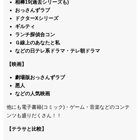
相棒19(過去シリーズも)
おっさんずラブ
ドクターXシリーズ
ギルティ
ランチ探偵合コン
Ｇ線上のあなたと私
などの日テレ系ドラマ・テレ朝ドラマ
【映画】
劇場版おっさんずラブ
悪人
などの人気映画
他にも電子書籍(コミック)・ゲーム・音楽などのコンテ
ンツも盛りだくさん！！
【テラサと比較】