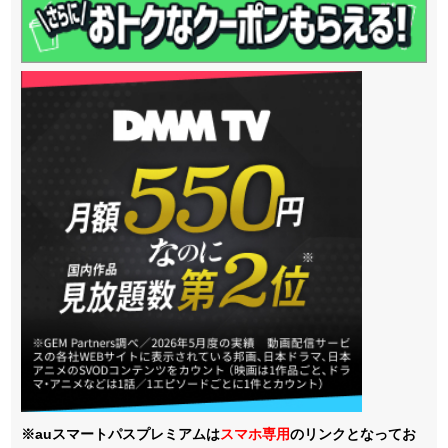
※auスマートパスプレミアムは
スマホ
専用
のリンクとなってお