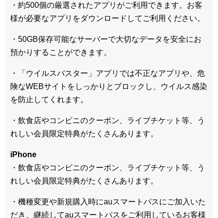
・約500個の厳選されたアプリがご利用できます。お客
様が必要なアプリをダウンロードしてご利用ください。
・50GB保存可能なサーバーで大切なデータを安全にお
預かりすることができます。
・「ウイルスバスター」アプリでは不正なアプリや、危
険なWEBサイトをしっかりとブロックし、ウイルス感染
を防止してくれます。
・飲食店やコンビニのクーポン、ライブチケット等、う
れしい会員限定特典がたくさんあります。
iPhone
・飲食店やコンビニのクーポン、ライブチケット等、う
れしい会員限定特典がたくさんあります。
・機種変更や新規購入時にauスマートパスにご加入いた
だき、継続してauスマートパスをご利用しているお客様