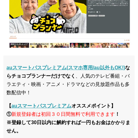
auスマートパスプレミアム(スマホ専用/au以外もOK!)
な
らチョコプランナーだけでなく
、人気のテレビ番組・バ
ラエティ・映画・アニメ・ドラマなどの見放題作品も多
数配信中！
【
auスマートパスプレミアム
オススメポイント】
①
新規登録者は初回３０日間無料で利用できます
！
※登録して30日以内に解約すれば一円もお金はかかりま
せん。