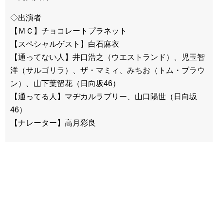
◇出演者
【ＭＣ】チョコレートプラネット
【スペシャルゲスト】白石麻衣
【通ってない人】井口浩之（ウエストランド）、児玉智
洋（サルゴリラ）、ザ・マミィ、みちお（トム・ブラウ
ン）、山下葉留花（日向坂46）
【通ってる人】マヂカルラブリー、山口陽世（日向坂
46）
【ナレーター】高月彩良