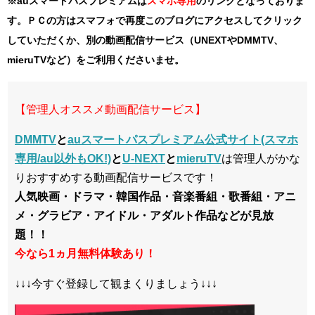
※auスマートパスプレミアムは
スマホ
専用
のリンクとなっておりま
す。ＰＣの方はスマフォで再度このブログにアクセスしてクリック
していただくか、別の動画配信サービス（UNEXTやDMMTV、
mieruTVなど）をご利用くださいませ。
【管理人オススメ動画配信サービス】
DMMTV
と
auスマートパスプレミアム公式サイト(スマホ
専用/au以外もOK!)
と
U-NEXT
と
mieruTV
は管理人がかな
りおすすめする動画配信サービスです！
人気映画・ドラマ・韓国作品・音楽番組・歌番組・アニ
メ・グラビア・アイドル・アダルト作品などが見放
題！！
今なら1ヵ月無料体験あり！
↓↓↓今すぐ登録して観まくりましょう↓↓↓