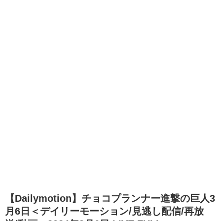
【Dailymotion】チョコプランナー進撃の巨人3
月6日＜デイリーモーション/見逃し配信/再放