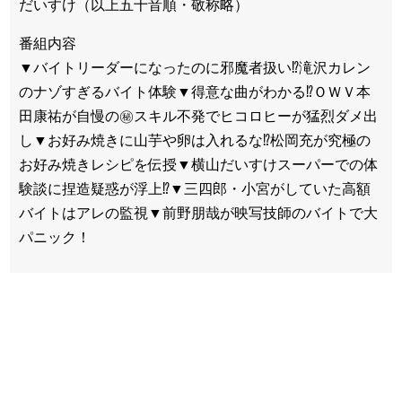
だいすけ（以上五十音順・敬称略）
番組内容
▼バイトリーダーになったのに邪魔者扱い⁉滝沢カレン
のナゾすぎるバイト体験▼得意な曲がわかる⁉ＯＷＶ本
田康祐が自慢の㊙スキル不発でヒコロヒーが猛烈ダメ出
し▼お好み焼きに山芋や卵は入れるな⁉松岡充が究極の
お好み焼きレシピを伝授▼横山だいすけスーパーでの体
験談に捏造疑惑が浮上⁉▼三四郎・小宮がしていた高額
バイトはアレの監視▼前野朋哉が映写技師のバイトで大
パニック！