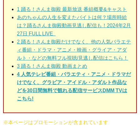
1
踊る！さんま御殿 最新放送 番組概要&キャスト
あのちゃんの人生を変えたバイトは何？場所時給
は？踊るさんま御殿動画見逃し配信も！2024年2月
27日 FULL LIVE
2
踊る！さんま御殿だけでなく、他の人気バラエテ
ィ番組・ドラマ・アニメ・映画・グライア・アダ
ルト・などの無料フル視聴/見逃し配信はこちら！
3
踊る！さんま御殿 動画まとめ
4 人気テレビ番組・バラエティ・アニメ・ドラマだ
けでなく、グラビア・アイドル・アダルト作品な
どを30日間無料で観れる配信サービスDMM TVは
こちら!
※本ページはプロモーションが含まれています