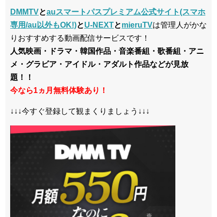
DMMTV
と
auスマートパスプレミアム公式サイト(スマホ
専用/au以外もOK!)
と
U-NEXT
と
mieruTV
は管理人がかな
りおすすめする動画配信サービスです！
人気映画・ドラマ・韓国作品・音楽番組・歌番組・アニ
メ・グラビア・アイドル・アダルト作品などが見放
題！！
今なら1ヵ月無料体験あり！
↓↓↓今すぐ登録して観まくりましょう↓↓↓