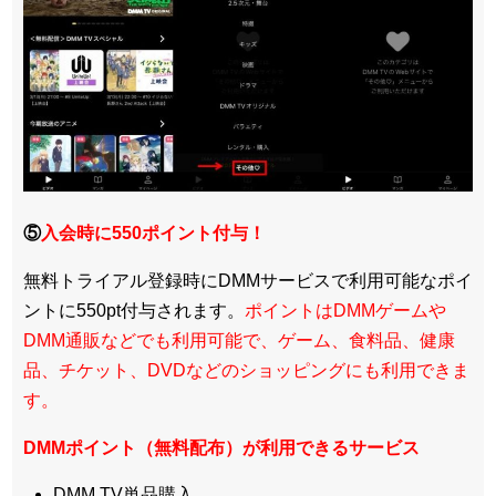
⑤
入会時に550ポイント付与！
無料トライアル登録時にDMMサービスで利用可能なポイ
ントに550pt付与されます。
ポイントはDMMゲームや
DMM通販などでも利用可能で、ゲーム、食料品、健康
品、チケット、DVDなどのショッピングにも利用できま
す。
DMMポイント（無料配布）が利用できるサービス
DMM TV単品購入