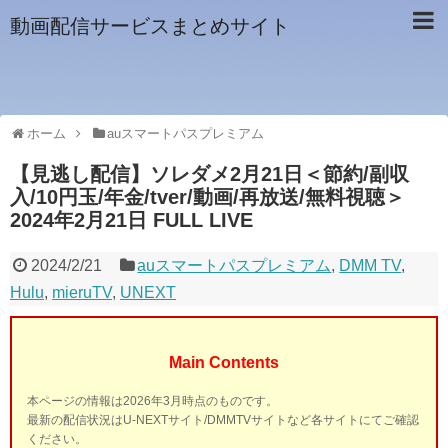
動画配信サービスまとめサイト
ホーム
auスマートパスプレミアム
【見逃し配信】ソレダメ2月21日＜節約/副収
入/10円玉/年金/tver/動画/再放送/無料視聴＞
2024年2月21日 FULL LIVE
2024/2/21
auスマートパスプレミアム
,
DMM TV
,
Hulu
,
mieruTV
,
UNEXT
Main Contents
本ページの情報は2026年3月時点のものです。
最新の配信状況はU-NEXTサイト/DMMTVサイトなど各サイトにてご確認
ください。