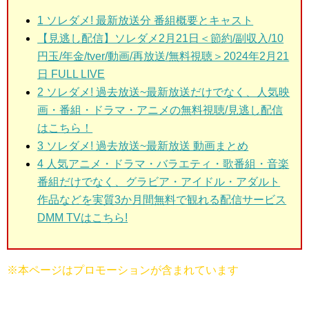
1
ソレダメ! 最新放送分 番組概要とキャスト
【見逃し配信】ソレダメ2月21日＜節約/副収入/10
円玉/年金/tver/動画/再放送/無料視聴＞2024年2月21
日 FULL LIVE
2
ソレダメ! 過去放送~最新放送だけでなく、人気映
画・番組・ドラマ・アニメの無料視聴/見逃し配信
はこちら！
3
ソレダメ! 過去放送~最新放送 動画まとめ
4 人気アニメ・ドラマ・バラエティ・歌番組・音楽
番組だけでなく、グラビア・アイドル・アダルト
作品などを実質3か月間無料で観れる配信サービス
DMM TVはこちら!
※本ページはプロモーションが含まれています