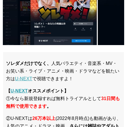
ソレダメだけでなく、
人気バラエティ・音楽系・MV・
お笑い系・ライブ・アニメ・映画・ドラマなどを観たい
方は
U-NEXT
で視聴できますよ！
【
U-NEXT
オススメポイント】
①今なら新規登録すれば無料トライアルとして
3
1日間も
無料で使用できます
。
②U-NEXTは
26万本以上
(2022年8月時点)も動画があり、
人気のアニメ・ドラマ・映画、
さらには雑誌やアダルト