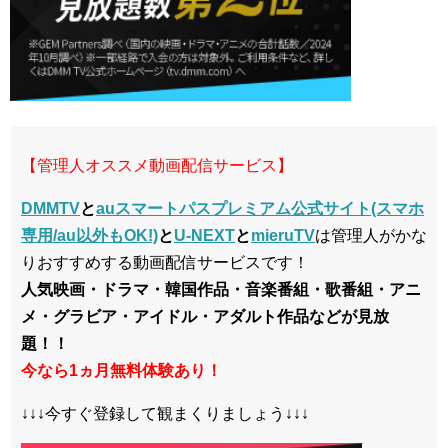
【管理人オススメ動画配信サービス】
DMMTV
と
auスマートパスプレミアム公式サイト(スマホ
専用/au以外もOK!)
と
U-NEXT
と
mieruTV
は管理人がかな
りおすすめする動画配信サービスです！
人気映画・ドラマ・韓国作品・音楽番組・歌番組・アニ
メ・グラビア・アイドル・アダルト作品などが見放
題！！
今なら1ヵ月無料体験あり！
↓↓↓今すぐ登録して観まくりましょう↓↓↓