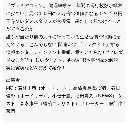
「プレミアコイン」 遭遇率数％、年間の発行枚数が非常
に少ない、元の１０円の２万倍の価値になる！？ １０円
玉をソレダメスタッフが大捜索！果たして見つけること
ができるのか！
誰もが当たり前のように行っている生活習慣や行動に潜
んでいる、とんでもない“間違い”に「ソレダメ！」する
情報エンターテインメント番組。意外と知らない“ソレダ
メなこと”と正しいやり方を、再現VTRや専門家の解説・
実証実験などを交えて紹介！
出演者
MC：若林正恭（オードリー）、高橋真麻 出演者：春日
俊彰（オードリー）、小籔千豊、増田貴久（NEWS） ゲ
スト：森永康平（経済アナリスト） ナレーター：服部伴
蔵門