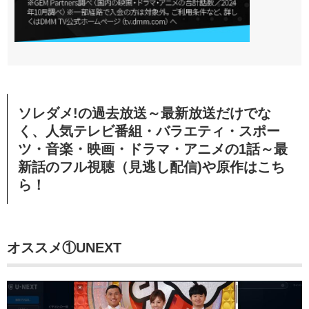
ソレダメ!の過去放送～最新放送だけでな
く、人気テレビ番組・バラエティ・スポー
ツ・音楽・映画・ドラマ・アニメの1話～最
新話のフル視聴（見逃し配信)や原作はこち
ら！
オススメ①
UNEXT