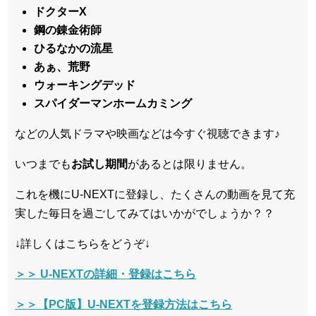
ドクターX
鋼の錬金術師
ひるなかの流星
あぁ、荒野
ウォーキングデッド
スパイダーマンホームカミング
などの人気ドラマや映画などは今すぐ視聴できます♪
いつまでも
お試し
期間
があるとは限りません。
これを機にU-NEXTに登録し、たくさんの動画を見て充
実した毎日を過ごしてみてはいかがでしょうか？？
↓詳しくはこちらをどうぞ↓
＞＞ U-NEXTの詳細・登録はこちら
＞＞【PC版】U-NEXTを登録方法はこちら