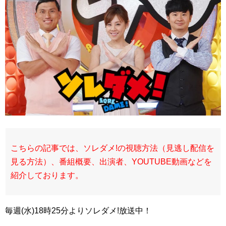
こちらの記事では、ソレダメ!の視聴方法（見逃し配信を
見る方法）、番組概要、出演者、YOUTUBE動画などを
紹介しております。
毎週(水)18時25分よりソレダメ!放送中！