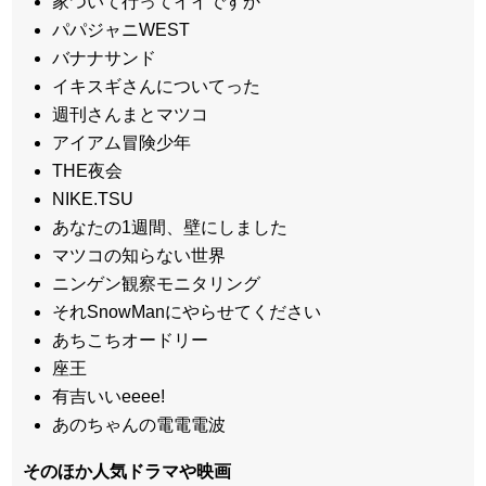
家ついて行ってイイですか
パパジャニWEST
バナナサンド
イキスギさんについてった
週刊さんまとマツコ
アイアム冒険少年
THE夜会
NIKE.TSU
あなたの1週間、壁にしました
マツコの知らない世界
ニンゲン観察モニタリング
それSnowManにやらせてください
あちこちオードリー
座王
有吉いいeeee!
あのちゃんの電電電波
そのほか人気ドラマや映画