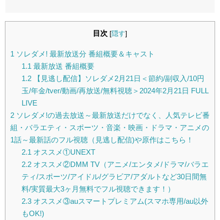
目次
[
隠す
]
1
ソレダメ! 最新放送分 番組概要＆キャスト
1.1
最新放送 番組概要
1.2
【見逃し配信】ソレダメ2月21日＜節約/副収入/10円
玉/年金/tver/動画/再放送/無料視聴＞2024年2月21日 FULL
LIVE
2
ソレダメ!の過去放送～最新放送だけでなく、人気テレビ番
組・バラエティ・スポーツ・音楽・映画・ドラマ・アニメの
1話～最新話のフル視聴（見逃し配信)や原作はこちら！
2.1
オススメ①UNEXT
2.2
オススメ②DMM TV（アニメ/エンタメ/ドラマ/バラエ
ティ/スポーツ/アイドル/グラビア/アダルトなど30日間無
料/実質最大3ヶ月無料でフル視聴できます！）
2.3
オススメ③auスマートプレミアム(スマホ専用/au以外
もOK!)