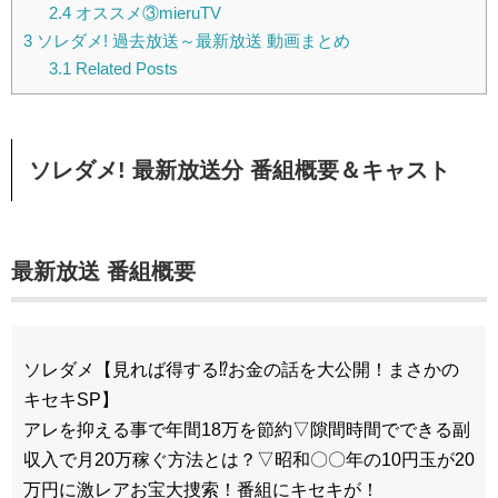
2.4
オススメ③mieruTV
3
ソレダメ! 過去放送～最新放送 動画まとめ
3.1
Related Posts
ソレダメ! 最新
放送分 番組概要＆キャスト
最新放送 番組概要
ソレダメ【見れば得する⁉お金の話を大公開！まさかの
キセキSP】
アレを抑える事で年間18万を節約▽隙間時間でできる副
収入で月20万稼ぐ方法とは？▽昭和〇〇年の10円玉が20
万円に激レアお宝大捜索！番組にキセキが！