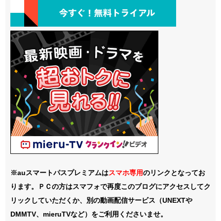
※auスマートパスプレミアムは
スマホ
専用
のリンクとなってお
ります。ＰＣの方はスマフォで再度このブログにアクセスしてク
リックしていただくか、別の動画配信サービス（UNEXTや
DMMTV、mieruTVなど）をご利用くださいませ。