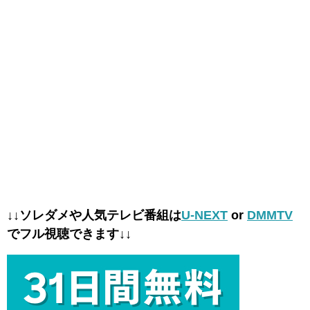
↓↓ソレダメや人気テレビ番組は
U-NEXT
or
DMMTV
でフル視聴できます↓↓