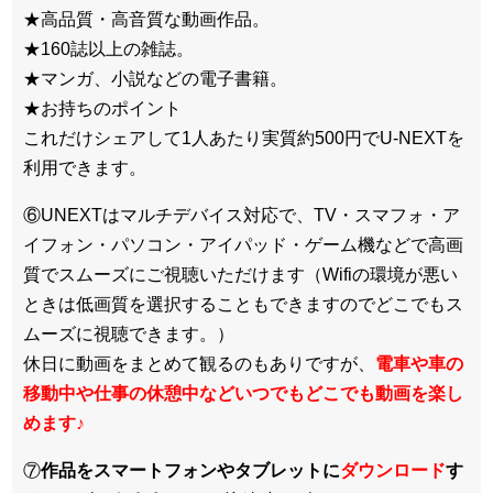
★高品質・高音質な動画作品。
★160誌以上の雑誌。
★マンガ、小説などの電子書籍。
★お持ちのポイント
これだけシェアして1人あたり実質約500円でU-NEXTを
利用できます。
⑥UNEXTはマルチデバイス対応で、TV・スマフォ・ア
イフォン・パソコン・アイパッド・ゲーム機などで高画
質でスムーズにご視聴いただけます（Wifiの環境が悪い
ときは低画質を選択することもできますのでどこでもス
ムーズに視聴できます。）
休日に動画をまとめて観るのもありですが、
電車や車の
移動中や仕事の休憩中などいつでもどこでも動画を楽し
めます
♪
⑦
作品をスマートフォンやタブレットに
ダウンロード
す