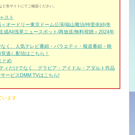
イトなど各サイトにてご確認ください。
キャスト
動画＜オードリー東京ドーム公演/福山雅治/仲里依紗/冬
生成AI/浅草ニュースポット/再放送/無料視聴＞2024年
けでなく、人気テレビ番組・バラエティ・報道番組・映
/見逃し配信はこちら！
まとめ
エティだけでなく、グラビア・アイドル・アダルト作品
サービスDMM TVはこちら!
ています