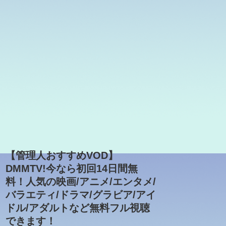
【管理人おすすめVOD】
DMMTV!今なら初回14日間無
料！人気の映画/アニメ/エンタメ/
バラエティ/ドラマ/グラビア/アイ
ドル/アダルトなど無料フル視聴
できます！