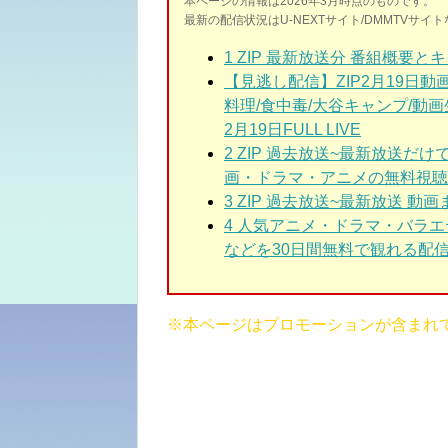
本ページの情報は2026年3月時点のものです。
最新の配信状況はU-NEXTサイト/DMMTVサ
1
ZIP 最新放送分 番組概要と
【見逃し配信】ZIP2月19日
料理/食中毒/大谷キャンプ/動画
2月19日FULL LIVE
2
ZIP 過去放送~最新放送だ
画・ドラマ・アニメの無料視聴
3
ZIP 過去放送~最新放送 動画
4 人気アニメ・ドラマ・バラ
などを30日間無料で観れる配信
※本ページはプロモーションが含まれ