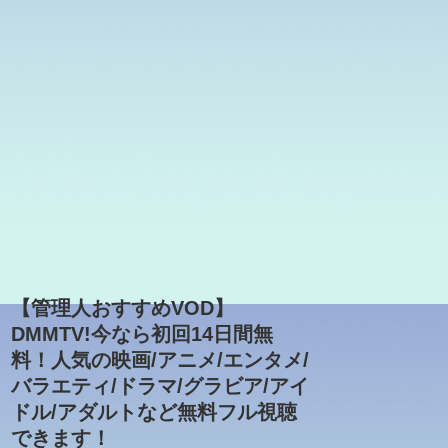
【管理人おすすめVOD】
DMMTV!今なら初回14日間無
料！人気の映画/アニメ/エンタメ/
バラエティ/ドラマ/グラビア/アイ
ドル/アダルトなど無料フル視聴
できます！