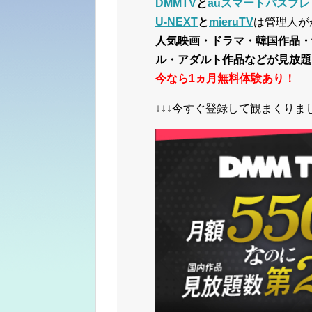
DMMTV
と
auスマートパスプレ
U-NEXT
と
mieruTV
は管理人が
人気映画・ドラマ・韓国作品・
ル・アダルト作品などが見放題
今なら1ヵ月無料体験あり！
↓↓↓今すぐ登録して観まくりまし