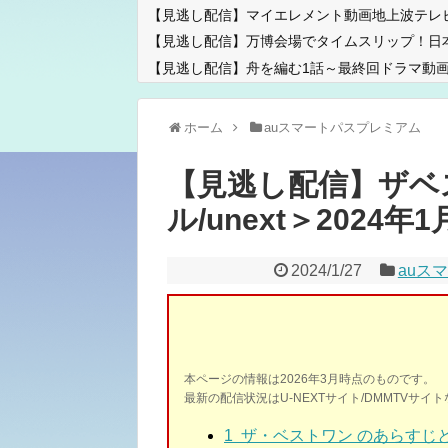
【見逃し配信】マイエレメント動画地上波テレ
【見逃し配信】万博会場でタイムスリップ！日
【見逃し配信】舟を編む1話～最終回ドラマ動画
ホーム
auスマートパスプレミアム
【見逃し配信】ザベスト
ル/unext＞2024年1月
2024/1/27
auス
本ページの情報は2026年3月時点のものです。
最新の配信状況はU-NEXTサイト/DMMTVサ
1 ザ・ベストワン
のあらすじ