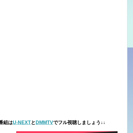
番組は
U-NEXT
と
DMMTV
でフル視聴しましょう↓↓