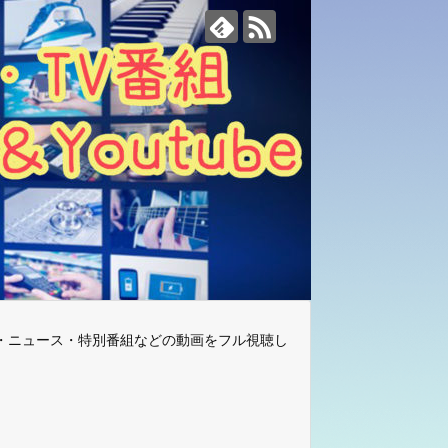
・ニュース・特別番組などの動画をフル視聴し