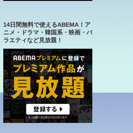
14日間無料で使えるABEMA！ア
ニメ・ドラマ・韓国系・映画・バ
ラエティなど見放題！