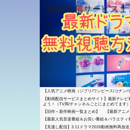
動画配信サービスま
【人気アニメ映画（ジブリ/ワンピース/コナン/
【動画配信サービスまとめサイト】最新テレビ
よう！（TV局/チャンネルごとにまとめてます
【旧作～新作映画一覧まとめ】
【最新アニメ
【最新人気音楽番組＆お笑い番組＆バラエティ
【見逃し配信】3.11ドラマ2026動画無料再