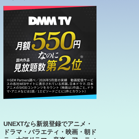
UNEXTなら新規登録でアニメ・
ドラマ・バラエティ・映画・朝ド