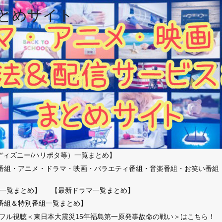
とめサイト
ディズニー/ハリポタ等）一覧まとめ】
番組・アニメ・ドラマ・映画・バラエティ番組・音楽番組・お笑い番組
）
一覧まとめ】
【最新ドラマ一覧まとめ】
番組＆特別番組一覧まとめ】
放送フル視聴＜東日本大震災15年福島第一原発事故命の戦い＞はこちら！