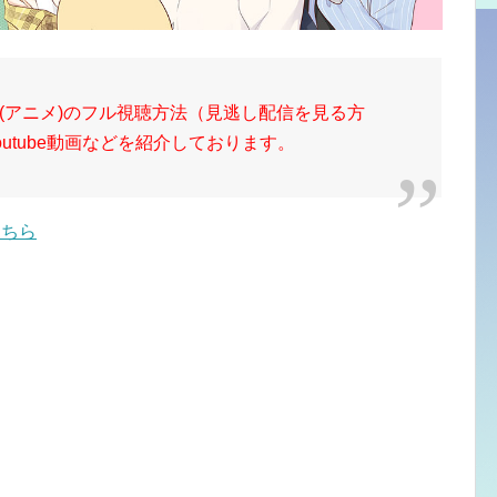
(アニメ)のフル視聴方法（見逃し配信を見る方
utube動画などを紹介しております。
こちら