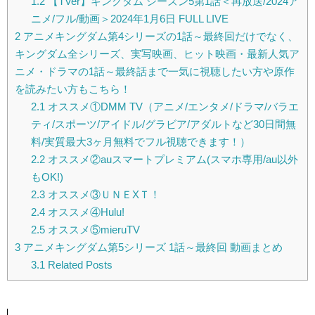
1.2
【TVer】キングダム シーズン5第1話＜再放送/2024ア
ニメ/フル/動画＞2024年1月6日 FULL LIVE
2
アニメキングダム第4シリーズの1話～最終回だけでなく、
キングダム全シリーズ、実写映画、ヒット映画・最新人気ア
ニメ・ドラマの1話～最終話まで一気に視聴したい方や原作
を読みたい方もこちら！
2.1
オススメ①DMM TV（アニメ/エンタメ/ドラマ/バラエ
ティ/スポーツ/アイドル/グラビア/アダルトなど30日間無
料/実質最大3ヶ月無料でフル視聴できます！）
2.2
オススメ②auスマートプレミアム(スマホ専用/au以外
もOK!)
2.3
オススメ③ＵＮＥXＴ！
2.4
オススメ④Hulu!
2.5
オススメ⑤mieruTV
3
アニメキングダム第5シリーズ 1話～最終回 動画まとめ
3.1
Related Posts