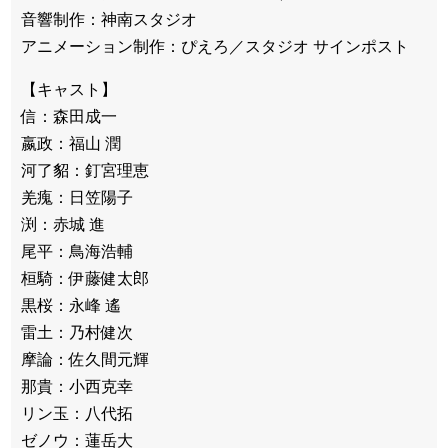
音響制作：神南スタジオ
アニメーション制作：ぴえろ／スタジオ サインポスト
【キャスト】
信：森田成一
嬴政：福山 潤
河了貂：釘宮理恵
羌瘣：日笠陽子
渕：赤城 進
尾平：鳥海浩輔
桓騎：伊藤健太郎
黒桜：永峰 遙
雷土：乃村健次
摩論：佐久間元輝
那貴：小西克幸
リン玉：八代拓
ゼノウ：蓮岳大