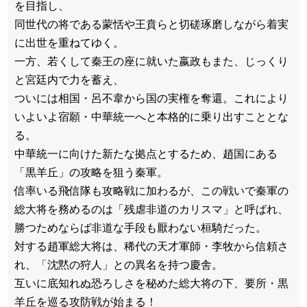
を目指し、
同世代の将である蒙恬や王賁らと切磋琢磨しながら着実
に出世を重ねてゆく。
一方、若くして秦王の座に就いた嬴政もまた、じっくり
と宮廷内で力を蓄え、
ついには相国・呂不韋から国の実権を奪還。これにより
いよいよ宿願・中華統一へと本格的に乗り出すこととな
る。
中華統一に向けた新たな拠点とするため、趙国にある
「黒羊丘」の攻略を狙う秦軍。
信率いる飛信隊も攻略戦に加わるが、この戦いで秦軍の
総大将を務めるのは「残虐非道のカリスマ」と呼ばれ、
勝つためならば非道な手段も厭わない桓騎だった。
対する趙軍総大将は、稀代の天才軍師・李牧から信頼さ
れ、「沈黙の狩人」との異名を持つ慶舎。
互いに底知れぬ恐ろしさを秘めた総大将の下、要所・黒
羊丘を巡る攻防戦が始まる！