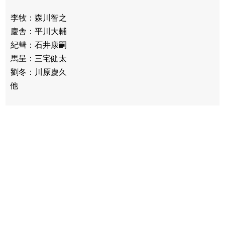
李牧：森川智之
慶舎：平川大輔
紀彗：石井康嗣
馬呈：三宅健太
劉冬：川原慶久
他