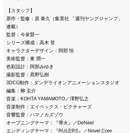
【スタッフ】
原作・監修：原 泰久（集英社 「週刊ヤングジャンプ」
連載）
監督：今泉賢一
シリーズ構成：高木 登
キャラクターデザイン：阿部 恒
美術監督：東 潤一
色彩設計：阿部みゆき
撮影監督：髙野弘樹
3DCG制作：ダンデライオンアニメーションスタジオ
編集：柳 圭介
音楽：KOHTA YAMAMOTO／澤野弘之
音楽制作：エイベックス・ピクチャーズ
音響監督：ハマノカズゾウ
オープニングテーマ：『導火』／DeNeel
エンディングテーマ：『RULERS』／Novel Core