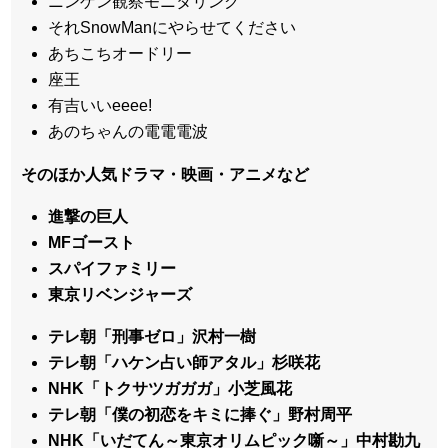
ニンゲン観察モニタリング
それSnowManにやらせてください
あちこちオードリー
座王
有吉いいeeee!
あのちゃんの電電電波
そのほか人気ドラマ・映画・アニメなど
進撃の巨人
MFゴースト
スパイファミリー
東京リベンジャーズ
テレ朝「刑事ゼロ」沢村一樹
テレ朝「ハケン占い師アタル」杉咲花
NHK「トクサツガガガ」小芝風花
テレ朝「僕の初恋をキミに捧ぐ」野村周平
NHK「いだてん～東京オリムピック噺～」中村勘九