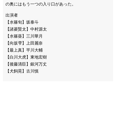
の奥にはもう一つの入り口があった。
出演者
【水篠旬】坂泰斗
【諸菱賢太】中村源太
【水篠葵】三川華月
【向坂雫】上田麗奈
【最上真】平川大輔
【白川大虎】東地宏樹
【後藤清臣】銀河万丈
【犬飼晃】古川慎