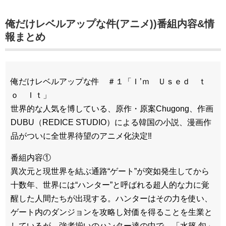
俺だけレベルアップな件(アニメ))番組内容&情
報まとめ
俺だけレベルアップな件 ＃１「Ｉ’ｍ Ｕｓｅｄ ｔ
ｏ Ｉｔ」
世界的な人気を博している、原作・原案Chugong、作画
DUBU（REDICE STUDIO）による韓国の小説、漫画作
品がついに全世界待望のアニメ化決定‼
番組内容①
異次元と現世界を結ぶ通路“ゲート”が突如発生してから
十数年、世界には“ハンター”と呼ばれる超人的な力に覚
醒した人間たちが出現する。ハンターはその力を使い、
ゲート内のダンジョンを攻略し対価を得ることを生業と
しているが、強者揃いのハンター達の中で、「水篠 旬」