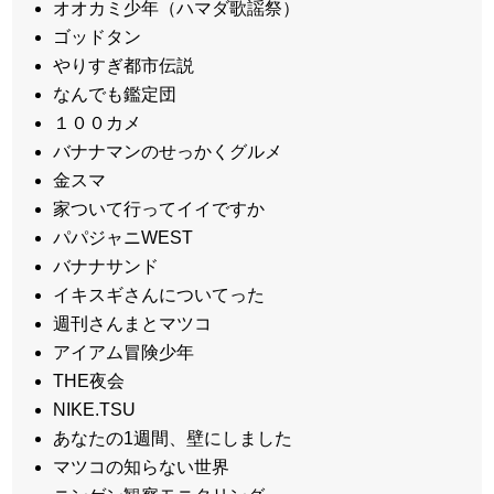
オオカミ少年（ハマダ歌謡祭）
ゴッドタン
やりすぎ都市伝説
なんでも鑑定団
１００カメ
バナナマンのせっかくグルメ
金スマ
家ついて行ってイイですか
パパジャニWEST
バナナサンド
イキスギさんについてった
週刊さんまとマツコ
アイアム冒険少年
THE夜会
NIKE.TSU
あなたの1週間、壁にしました
マツコの知らない世界