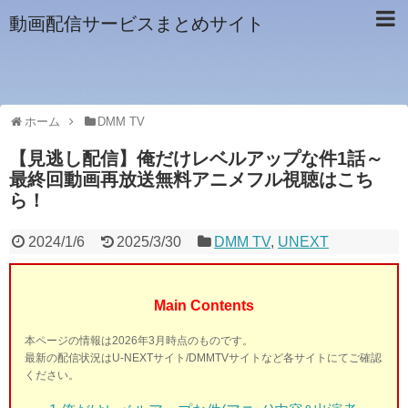
動画配信サービスまとめサイト
ホーム
DMM TV
【見逃し配信】俺だけレベルアップな件1話～
最終回動画再放送無料アニメフル視聴はこち
ら！
2024/1/6
2025/3/30
DMM TV
,
UNEXT
Main Contents
本ページの情報は2026年3月時点のものです。
最新の配信状況はU-NEXTサイト/DMMTVサイトなど各サイトにてご確認
ください。