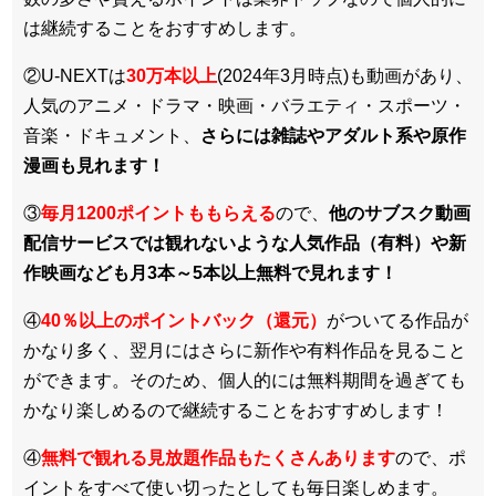
は継続することをおすすめします。
②U-NEXTは
30万本以上
(2024年3月時点)も動画があり、
人気のアニメ・ドラマ・映画・バラエティ・スポーツ・
音楽・ドキュメント、
さらには雑誌やアダルト系や原作
漫画も見れます！
③
毎月1200ポイントももらえる
ので、
他のサブスク動画
配信サービスでは観れないような人気作品（有料）や新
作映画なども月3本～5本以上無料で見れます！
④
40％以上のポイントバック（還元）
がついてる作品が
かなり多く、翌月にはさらに新作や有料作品を見ること
ができます。そのため、個人的には無料期間を過ぎても
かなり楽しめるので継続することをおすすめします！
④
無料で観れる見放題作品もたくさんあります
ので、ポ
イントをすべて使い切ったとしても毎日楽しめます。