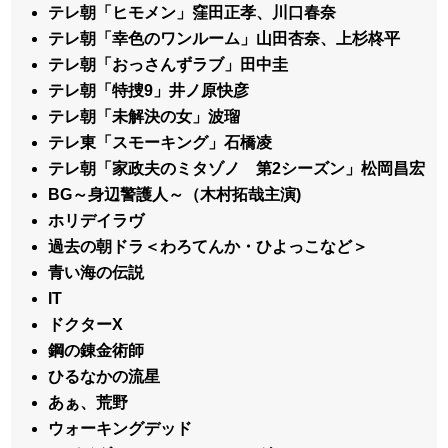
テレ朝「ヒモメン」窪田正孝、川口春奈
テレ朝「幸色のワンルーム」山田杏奈、上杉柊平
テレ朝「おっさんずラブ」田中圭
テレ朝「特捜9」井ノ原快彦
テレ朝「未解決の女」波瑠
テレ東「スモーキング」石橋凌
テレ朝「家政夫のミタゾノ 第2シーズン」松岡昌宏
BG～身辺警護人～（木村拓哉主演)
ホリデイラヴ
過去の朝ドラ＜わろてんか・ひよっこなど＞
青い海の伝説
IT
ドクターX
鋼の錬金術師
ひるなかの流星
あぁ、荒野
ウォーキングデッド