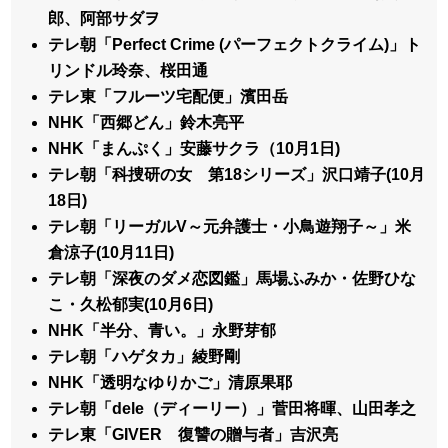
郎、阿部サダヲ
テレ朝「Perfect Crime (パーフェクトクライム)」ト
リンドル玲奈、桜田通
テレ東「フルーツ宅配便」濱田岳
NHK「西郷どん」鈴木亮平
NHK「まんぷく」安藤サクラ（10月1日)
テレ朝「科捜研の女 第18シリーズ」沢口靖子(10月
18日)
テレ朝「リーガルV～元弁護士・小鳥遊翔子～」米
倉涼子(10月11日)
テレ朝「深夜のダメ恋図鑑」馬場ふみか・佐野ひな
こ・久松郁実(10月6日)
NHK「半分、青い。」永野芽郁
テレ朝「ハゲタカ」綾野剛
NHK「透明なゆりかご」清原果耶
テレ朝「dele（ディーリー）」菅田将暉、山田孝之
テレ東「GIVER 復讐の贈与者」吉沢亮