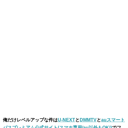
俺だけレベルアップな件は
U-NEXT
と
DMMTV
と
auスマート
パスプレミアム公式サイト(スマホ専用/au以外もOK!)
でフ