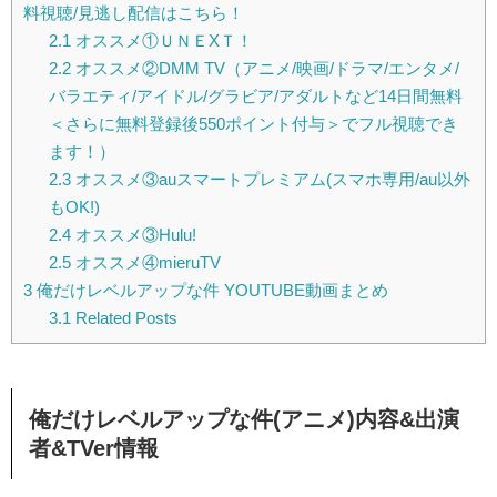
料視聴/見逃し配信はこちら！
2.1
オススメ①ＵＮＥXＴ！
2.2
オススメ②DMM TV（アニメ/映画/ドラマ/エンタメ/
バラエティ/アイドル/グラビア/アダルトなど14日間無料
＜さらに無料登録後550ポイント付与＞でフル視聴でき
ます！）
2.3
オススメ③auスマートプレミアム(スマホ専用/au以外
もOK!)
2.4
オススメ③Hulu!
2.5
オススメ④mieruTV
3
俺だけレベルアップな件 YOUTUBE動画まとめ
3.1
Related Posts
俺だけレベルアップな件(アニメ)内容&出演
者&TVer情報