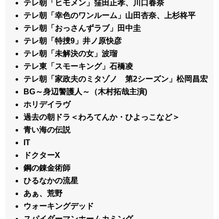
テレ朝「ヒモメン」窪田正孝、川口春奈
テレ朝「幸色のワンルーム」山田杏奈、上杉柊平
テレ朝「おっさんずラブ」田中圭
テレ朝「特捜9」井ノ原快彦
テレ朝「未解決の女」波瑠
テレ東「スモーキング」石橋凌
テレ朝「家政夫のミタゾノ 第2シーズン」松岡昌宏
BG～身辺警護人～（木村拓哉主演)
ホリデイラヴ
過去の朝ドラ＜わろてんか・ひよっこなど＞
青い海の伝説
IT
ドクターX
鋼の錬金術師
ひるなかの流星
あぁ、荒野
ウォーキングデッド
スパイダーマンホームカミング