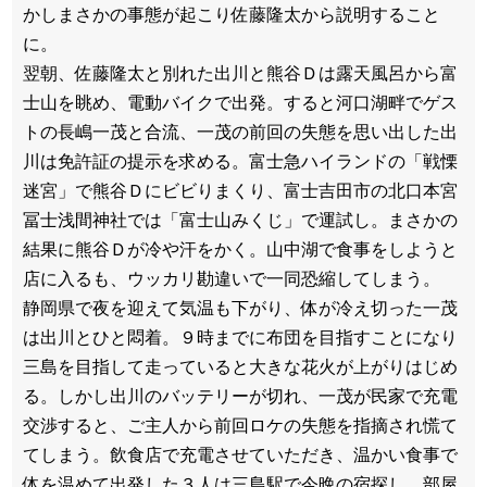
かしまさかの事態が起こり佐藤隆太から説明すること
に。
翌朝、佐藤隆太と別れた出川と熊谷Ｄは露天風呂から富
士山を眺め、電動バイクで出発。すると河口湖畔でゲス
トの長嶋一茂と合流、一茂の前回の失態を思い出した出
川は免許証の提示を求める。富士急ハイランドの「戦慄
迷宮」で熊谷Ｄにビビりまくり、富士吉田市の北口本宮
冨士浅間神社では「富士山みくじ」で運試し。まさかの
結果に熊谷Ｄが冷や汗をかく。山中湖で食事をしようと
店に入るも、ウッカリ勘違いで一同恐縮してしまう。
静岡県で夜を迎えて気温も下がり、体が冷え切った一茂
は出川とひと悶着。９時までに布団を目指すことになり
三島を目指して走っていると大きな花火が上がりはじめ
る。しかし出川のバッテリーが切れ、一茂が民家で充電
交渉すると、ご主人から前回ロケの失態を指摘され慌て
てしまう。飲食店で充電させていただき、温かい食事で
体を温めて出発した３人は三島駅で今晩の宿探し。部屋