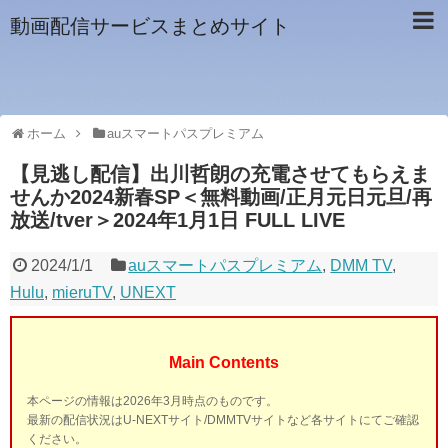
動画配信サービスまとめサイト
ホーム
auスマートパスプレミアム
【見逃し配信】出川哲朗の充電させてもらえま
せんか2024新春SP＜無料動画/正月元日元旦/再
放送/tver＞2024年1月1日 FULL LIVE
2024/1/1
auスマートパスプレミアム
,
DMM TV
,
Hulu
,
mieruTV
,
UNEXT
Main Contents
本ページの情報は2026年3月時点のものです。
最新の配信状況はU-NEXTサイト/DMMTVサイトなど各サイトにてご確認
ください。