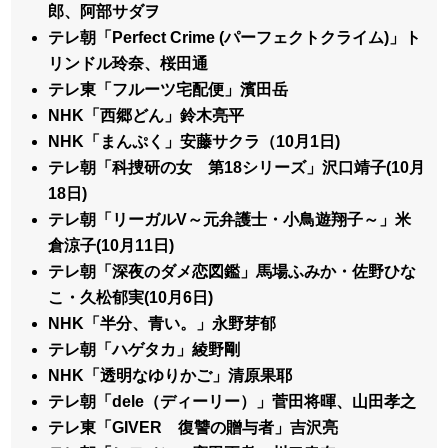
郎、阿部サダヲ
テレ朝「Perfect Crime (パーフェクトクライム)」ト
リンドル玲奈、桜田通
テレ東「フルーツ宅配便」濱田岳
NHK「西郷どん」鈴木亮平
NHK「まんぷく」安藤サクラ（10月1日)
テレ朝「科捜研の女 第18シリーズ」沢口靖子(10月
18日)
テレ朝「リーガルV～元弁護士・小鳥遊翔子～」米
倉涼子(10月11日)
テレ朝「深夜のダメ恋図鑑」馬場ふみか・佐野ひな
こ・久松郁実(10月6日)
NHK「半分、青い。」永野芽郁
テレ朝「ハゲタカ」綾野剛
NHK「透明なゆりかご」清原果耶
テレ朝「dele（ディーリー）」菅田将暉、山田孝之
テレ東「GIVER 復讐の贈与者」吉沢亮