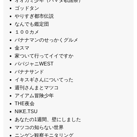
オオカミ少年（ハマダ歌謡祭）
ゴッドタン
やりすぎ都市伝説
なんでも鑑定団
１００カメ
バナナマンのせっかくグルメ
金スマ
家ついて行ってイイですか
パパジャニWEST
バナナサンド
イキスギさんについてった
週刊さんまとマツコ
アイアム冒険少年
THE夜会
NIKE.TSU
あなたの1週間、壁にしました
マツコの知らない世界
ニンゲン観察モニタリング