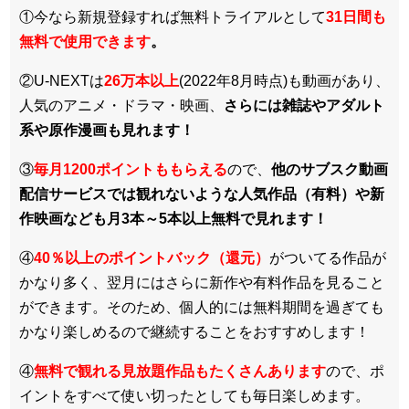
①今なら新規登録すれば無料トライアルとして
3
1日間も
無料で使用できます
。
②U-NEXTは
26万本以上
(2022年8月時点)も動画があり、
人気のアニメ・ドラマ・映画、
さらには雑誌やアダルト
系や原作漫画も見れます！
③
毎月1200ポイントももらえる
ので、
他のサブスク動画
配信サービスでは観れないような人気作品（有料）や新
作映画なども月3本～5本以上無料で見れます！
④
40％以上のポイントバック（還元）
がついてる作品が
かなり多く、翌月にはさらに新作や有料作品を見ること
ができます。そのため、個人的には無料期間を過ぎても
かなり楽しめるので継続することをおすすめします！
④
無料で観れる見放題作品もたくさんあります
ので、ポ
イントをすべて使い切ったとしても毎日楽しめます。