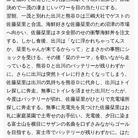
決めで一茂の凄まじいパワーを目の当たりにする。
翌朝、一茂と別れた出川と熊谷Ｄは三嶋大社でゲストの
佐藤栞里と合流。海鮮好きな佐藤栞里のため沼津の市場
へ向かい、佐藤栞里はネタ全部のせの衝撃海鮮丼を注文
する。しかし食後、出川は「なに浮かれちゃってんス
か、栞里ちゃんが来てるからって」とまさかの事態にシ
ョックを受ける。その後「栞のテーマ」を歌いながら走
っていると、熊谷Ｄと出川のバッテリーが残りわずか
に。さらに出川は突然トイレに行きたくなってしまう。
佐藤栞里は出川の気持ちを熊谷Ｄに代弁し、出川はトイ
レ探しに奔走。無事にトイレを済ませた出川だったが、
今度はバッテリーが切れ、佐藤栞里がひとりで充電場所
探しに奔走する。無事に充電先を見つけた佐藤栞里はお
礼に家庭菜園で土寄せのお手伝い。充電後、夕日に染ま
る富士山を横目にサザンの名曲を口ずさみながらゴール
を目指すも、富士市でバッテリーが残りわずかに。はた