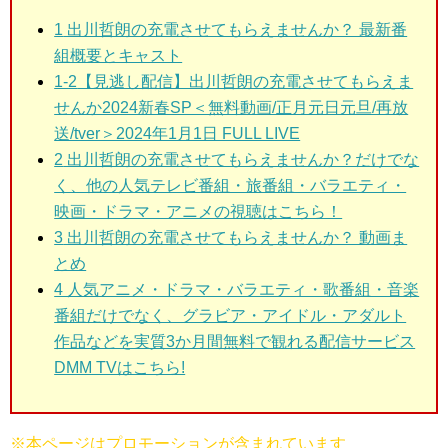
1
出川哲朗の充電させてもらえませんか？ 最新番
組概要とキャスト
1-2
【見逃し配信】出川哲朗の充電させてもらえま
せんか2024新春SP＜無料動画/正月元日元旦/再放
送/tver＞2024年1月1日 FULL LIVE
2
出川哲朗の充電させてもらえませんか？だけでな
く、他の人気テレビ番組・旅番組・バラエティ・
映画・ドラマ・アニメの視聴はこちら！
3
出川哲朗の充電させてもらえませんか？ 動画ま
とめ
4 人気アニメ・ドラマ・バラエティ・歌番組・音楽
番組だけでなく、グラビア・アイドル・アダルト
作品などを実質3か月間無料で観れる配信サービス
DMM TVはこちら!
※本ページはプロモーションが含まれています