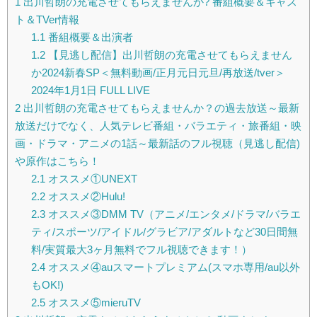
1
出川哲朗の充電させてもらえませんか? 番組概要＆キャス
ト＆TVer情報
1.1
番組概要＆出演者
1.2
【見逃し配信】出川哲朗の充電させてもらえません
か2024新春SP＜無料動画/正月元日元旦/再放送/tver＞
2024年1月1日 FULL LIVE
2
出川哲朗の充電させてもらえませんか？の過去放送～最新
放送だけでなく、人気テレビ番組・バラエティ・旅番組・映
画・ドラマ・アニメの1話～最新話のフル視聴（見逃し配信)
や原作はこちら！
2.1
オススメ①UNEXT
2.2
オススメ②Hulu!
2.3
オススメ③DMM TV（アニメ/エンタメ/ドラマ/バラエ
ティ/スポーツ/アイドル/グラビア/アダルトなど30日間無
料/実質最大3ヶ月無料でフル視聴できます！）
2.4
オススメ④auスマートプレミアム(スマホ専用/au以外
もOK!)
2.5
オススメ⑤mieruTV