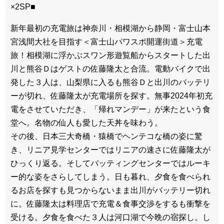
×2SP■
新年最初の充電旅は神奈川・相模湖から静岡・富士山本
宮浅間大社を目指す＜富士山パワスポ開運街道＞充電
旅！相模湖に浮かぶスワン形遊覧船からスタートした出
川と熊谷Ｄはゲストの佐藤隆太と合流。電動バイクで出
発した３人は、山梨県に入るも熊谷Ｄと出川のバッテリ
ーが切れ、佐藤隆太が充電場所を探す。無事2024年初充
電をさせていただき、「帰れマンデー」が来たという食
堂へ。名物の仙人も愛した天丼を味わう。
その後、日本三大奇橋・猿橋でヘンテコな橋の姿に驚
き、リニア見学センターではリニアの速さに佐藤隆太が
ひっくり返る。そしてバッティングセンターではルーキ
ー的な姿をさらしてしまう。日も暮れ、夕食を食べられ
るお店を探すも見つからないまま出川がバッテリー切れ
に。佐藤隆太は料理店で充電＆食事交渉をするも衝撃を
受ける。夕食を食べた３人は河口湖で今晩の宿探し。し