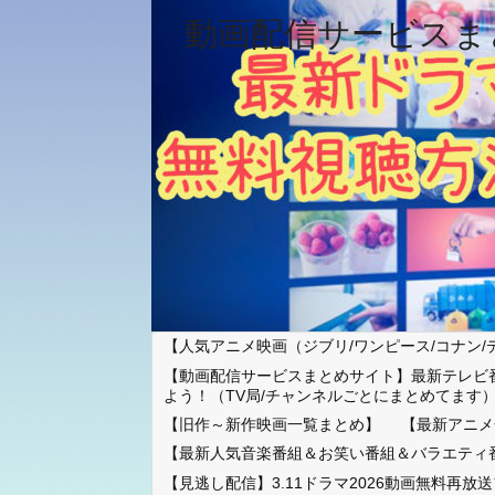
動画配信サービスま
【人気アニメ映画（ジブリ/ワンピース/コナン/
【動画配信サービスまとめサイト】最新テレビ
よう！（TV局/チャンネルごとにまとめてます
【旧作～新作映画一覧まとめ】
【最新アニメ
【最新人気音楽番組＆お笑い番組＆バラエティ
【見逃し配信】3.11ドラマ2026動画無料再