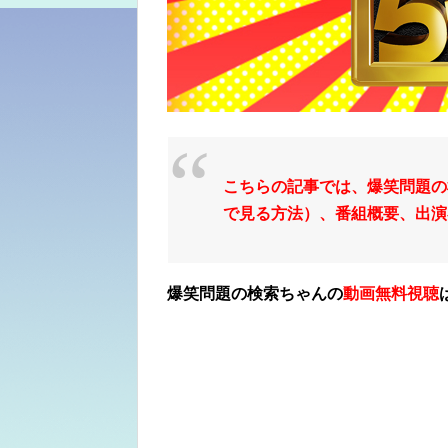
こちらの記事では、爆笑問題の
で見る方法）、番組概要、出演
爆笑問題の検索ちゃんの
動画無料視聴