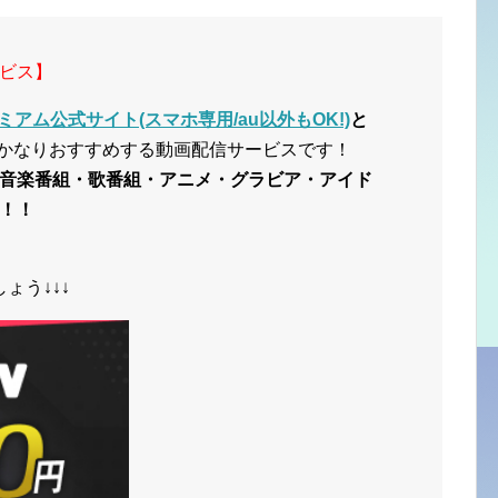
ビス】
ミアム公式サイト(スマホ専用/au以外もOK!)
と
かなりおすすめする動画配信サービスです！
音楽番組・歌番組・アニメ・グラビア・アイド
！！
ょう↓↓↓