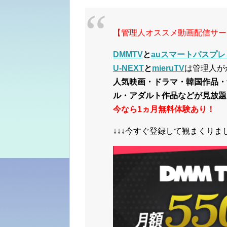
【管理人オススメ動画配信サー
DMMTV
と
auスマートパスプレ
U-NEXT
と
mieruTV
は管理人が
人気映画・ドラマ・韓国作品・
ル・アダルト作品などが見放題
今なら1ヵ月無料体験あり！
↓↓↓今すぐ登録して観まくりまし