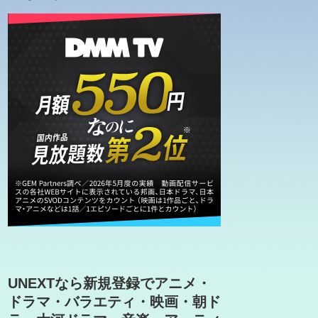
UNEXTなら新規登録でアニメ・
ドラマ・バラエティ・映画・朝ド