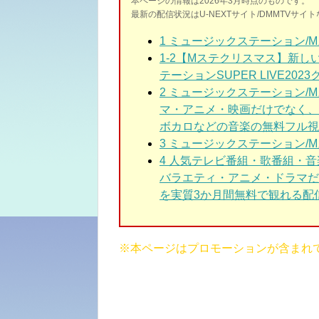
本ページの情報は2026年3月時点のものです。
最新の配信状況はU-NEXTサイト/DMMTVサ
1
ミュージックステーション/M
1-2
【Mステクリスマス】新し
テーションSUPER LIVE2023
2 ミュージックステーション/
マ・アニメ・映画だけでなく、
ボカロなどの音楽の無料フル視
3
ミュージックステーション/M
4 人気テレビ番組・歌番組・
バラエティ・アニメ・ドラマだ
を実質3か月間無料で観れる配信
※本ページはプロモーションが含まれ