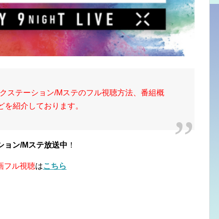
クステーション/Mステのフル視聴方法、番組概
画などを紹介しております。
ション/Mステ放送中
！
画フル視聴
は
こちら