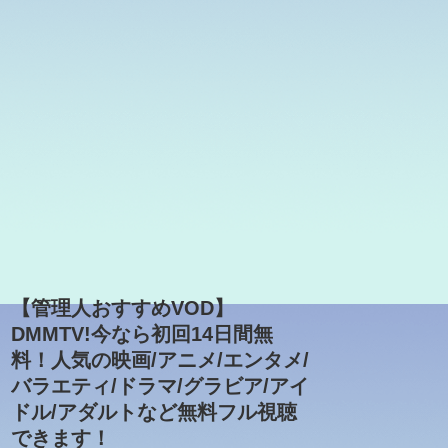
【管理人おすすめVOD】
DMMTV!今なら初回14日間無
料！人気の映画/アニメ/エンタメ/
バラエティ/ドラマ/グラビア/アイ
ドル/アダルトなど無料フル視聴
できます！