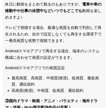
休日に動画をまとめて観るのもありですが、
電車や車の
移動中や仕事の休憩中などいつでもどこでも
動画を楽し
めますよ♪
テレビで視聴する場合、最適な画質を自動で判別して再
生されるため、
自分で設定しなくても再生する環境下で
一番高画質な状態
で視聴できます。
Androidスマホアプリで再生する場合、端末のシステム
構成に合わせて画質の設定ができます。
Androidスマホアプリでの画質設定
最高画質、高画質、中画質(推奨)、低画質、最低画
質、通信節約
高画質(推奨)、中画質、低画質、通信節約
③国内ドラマ・映画・アニメ・バラエティ・
海外ドラ
マ・洋画・Hulu限定配信作品
が充実！