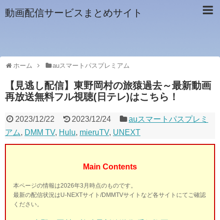
動画配信サービスまとめサイト
ホーム
auスマートパスプレミアム
【見逃し配信】東野岡村の旅猿過去～最新動画
再放送無料フル視聴(日テレ)はこちら！
2023/12/22
2023/12/24
auスマートパスプレミ
アム
,
DMM TV
,
Hulu
,
mieruTV
,
UNEXT
Main Contents
本ページの情報は2026年3月時点のものです。
最新の配信状況はU-NEXTサイト/DMMTVサイトなど各サイトにてご確認
ください。