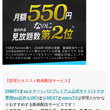
【管理人オススメ動画配信サービス】
DMMTV
と
auスマートパスプレミアム公式サイト(スマホ
専用/au以外もOK!)
と
U-NEXT
と
mieruTV
は管理人がかな
りおすすめする動画配信サービスです！