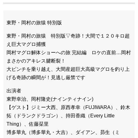
東野・岡村の旅猿 特別版
東野・岡村の旅猿 特別版▽奇跡！大間で１２０キロ超
え巨大マグロ捕獲
岡村マグロ解体ショーへの旅 完結編 ロケの直前…岡村
まさかのアキレス腱断裂！
大ピンチを乗り越え、大間産超巨大高級マグロを釣り上
げる奇跡の瞬間が！見逃し厳禁です
出演者
東野幸治、岡村隆史(ナインティナイン)
【ゲスト】ジミー大西、原西孝幸（FUJIWARA）、鈴木
拓（ドランクドラゴン）、持田香織（Every Little
Thing）、佐藤栞里
博多華丸（博多華丸・大吉）、ダイアン、昴生（ミ