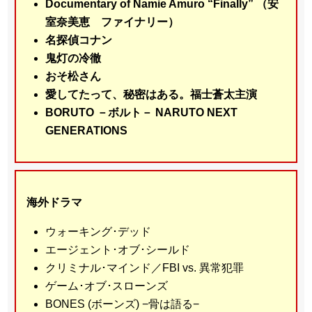
Documentary of Namie Amuro “Finally” （安
室奈美恵 ファイナリー）
名探偵コナン
鬼灯の冷徹
おそ松さん
愛してたって、秘密はある。福士蒼太主演
BORUTO －ボルト－ NARUTO NEXT
GENERATIONS
海外ドラマ
ウォーキング･デッド
エージェント･オブ･シールド
クリミナル･マインド／FBI vs. 異常犯罪
ゲーム･オブ･スローンズ
BONES (ボーンズ) −骨は語る−