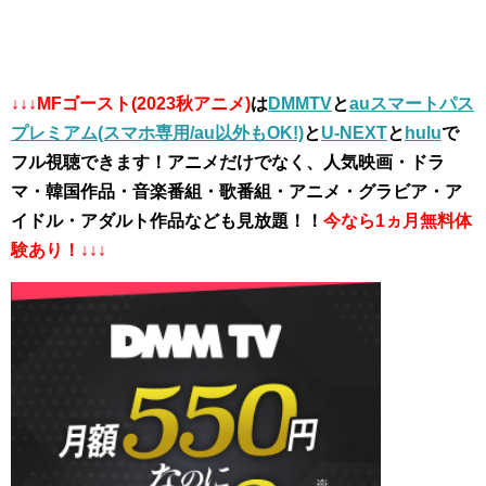
↓↓↓MFゴースト(2023秋アニメ)
は
DMMTV
と
auスマートパス
プレミアム(スマホ専用/au以外もOK!)
と
U-NEXT
と
hulu
で
フル視聴できます！アニメだけでなく、人気映画・ドラ
マ・韓国作品・音楽番組・歌番組・アニメ・グラビア・ア
イドル・アダルト作品なども見放題！！
今なら1ヵ月無料体
験あり！↓↓↓