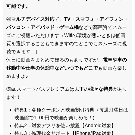
可能です。
④
マルチデバイス対応
で、
TV・スマフォ・アイフォン・
パソコン・アイパッド・ゲーム機
などで高画質でスムー
ズにご視聴いただけます（Wifiの環境が悪いときは低画
質を選択することもできますのでどこでもスムーズに視
聴できます。）
休日に動画をまとめて観るのもありですが、
電車や車の
移動中や仕事の休憩中などいつでもどこでも
動画を楽し
めますよ♪
⑤auスマートパスプレミアムは以下の
様々な特典
があり
ます！
特典1：各種クーポンと映画割引特典（毎週月曜日は
映画館で1100円で映画が楽しめる！)
特典2：対象アプリを使い放題【Android対象】
特典3：修理代金サポート【iPhone/iPad対象】