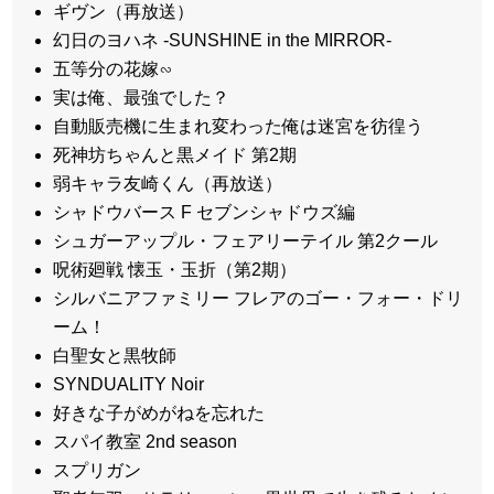
ギヴン（再放送）
幻日のヨハネ -SUNSHINE in the MIRROR-
五等分の花嫁∽
実は俺、最強でした？
自動販売機に生まれ変わった俺は迷宮を彷徨う
死神坊ちゃんと黒メイド 第2期
弱キャラ友崎くん（再放送）
シャドウバース F セブンシャドウズ編
シュガーアップル・フェアリーテイル 第2クール
呪術廻戦 懐玉・玉折（第2期）
シルバニアファミリー フレアのゴー・フォー・ドリ
ーム！
白聖女と黒牧師
SYNDUALITY Noir
好きな子がめがねを忘れた
スパイ教室 2nd season
スプリガン