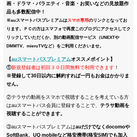
画・ドラマ・バラエティ・音楽・お笑いなどの見放題作
品も多数配信中！
※auスマートパスプレミアムは
スマホ
専用
のリンクとなってお
ります。ＰＣの方はスマフォで再度このブログにアクセスしてク
リックしていただくか、別の動画配信サービス（UNEXTや
DMMTV、mieruTVなど）をご利用くださいませ。
【
auスマートパスプレミアム
オススメポイント】
①
新規登録者は初回３０日間無料で利用できます
！
※登録して30日以内に解約すれば一円もお金はかかりま
せん。
②テラサの動画をスマホで視聴することを考えている方
はauスマートパス会員に登録することで、
テラサ動画を
視聴することができます。
③auスマートパスプレミアムは
auだけでなくdocomoや
SoftBank、UQ mobileなど格安携帯(格安SIM)でも加入