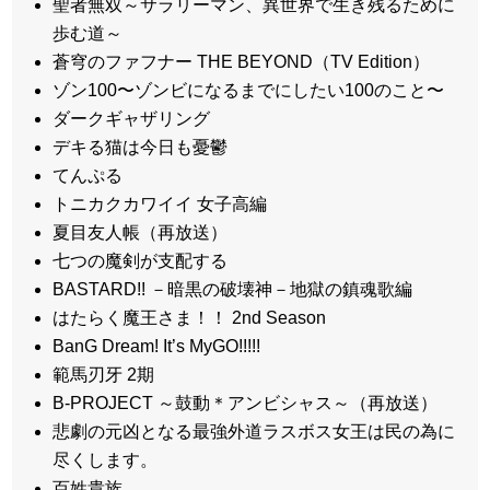
聖者無双～サラリーマン、異世界で生き残るために
歩む道～
蒼穹のファフナー THE BEYOND（TV Edition）
ゾン100〜ゾンビになるまでにしたい100のこと〜
ダークギャザリング
デキる猫は今日も憂鬱
てんぷる
トニカクカワイイ 女子高編
夏目友人帳（再放送）
七つの魔剣が支配する
BASTARD!! －暗黒の破壊神－地獄の鎮魂歌編
はたらく魔王さま！！ 2nd Season
BanG Dream! It’s MyGO!!!!!
範馬刃牙 2期
B-PROJECT ～鼓動＊アンビシャス～（再放送）
悲劇の元凶となる最強外道ラスボス女王は民の為に
尽くします。
百姓貴族