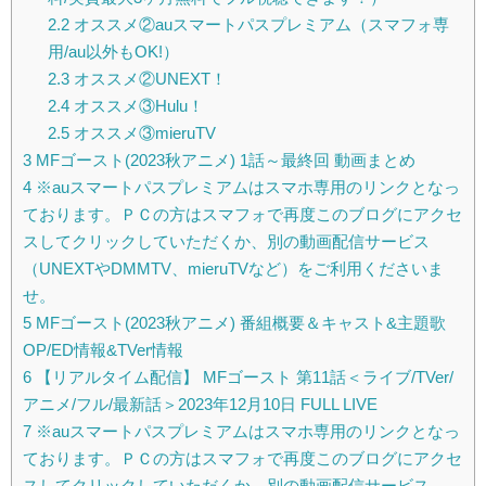
2.2
オススメ②auスマートパスプレミアム（スマフォ専
用/au以外もOK!）
2.3
オススメ②UNEXT！
2.4
オススメ③Hulu！
2.5
オススメ③mieruTV
3
MFゴースト(2023秋アニメ) 1話～最終回 動画まとめ
4
※auスマートパスプレミアムはスマホ専用のリンクとなっ
ております。ＰＣの方はスマフォで再度このブログにアクセ
スしてクリックしていただくか、別の動画配信サービス
（UNEXTやDMMTV、mieruTVなど）をご利用くださいま
せ。
5
MFゴースト(2023秋アニメ) 番組概要＆キャスト&主題歌
OP/ED情報&TVer情報
6
【リアルタイム配信】 MFゴースト 第11話＜ライブ/TVer/
アニメ/フル/最新話＞2023年12月10日 FULL LIVE
7
※auスマートパスプレミアムはスマホ専用のリンクとなっ
ております。ＰＣの方はスマフォで再度このブログにアクセ
スしてクリックしていただくか、別の動画配信サービス