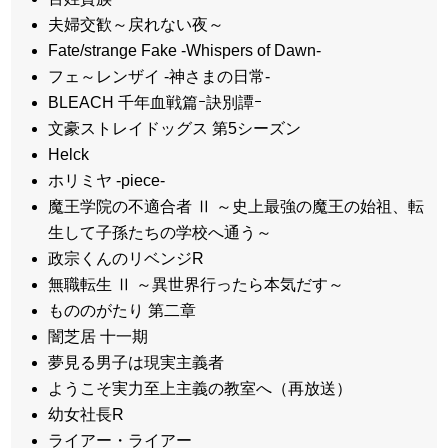
夫婦交歓～戻れない夜～
Fate/strange Fake -Whispers of Dawn-
フェ～レンザイ -神さまの日常-
BLEACH 千年血戦篇ｰ訣別譚ｰ
文豪ストレイドッグス 第5シーズン
Helck
ホリミヤ -piece-
魔王学院の不適合者 Ⅱ ～史上最強の魔王の始祖、転
生して子孫たちの学校へ通う～
政宗くんのリベンジR
無職転生 Ⅱ ～異世界行ったら本気だす～
もののがたり 第二章
闇芝居 十一期
夢見る男子は現実主義者
ようこそ実力至上主義の教室へ（再放送）
幼女社長R
ライアー・ライアー