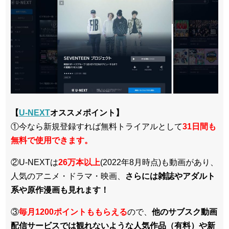
【
U-NEXT
オススメポイント】
①今なら新規登録すれば無料トライアルとして
3
1日間も
無料で使用できます。
②U-NEXTは
26万本以上
(2022年8月時点)も動画があり、
人気のアニメ・ドラマ・映画、
さらには雑誌やアダルト
系や原作漫画も見れます！
③
毎月1200ポイントももらえる
ので、
他のサブスク動画
配信サービスでは観れないような人気作品（有料）や新