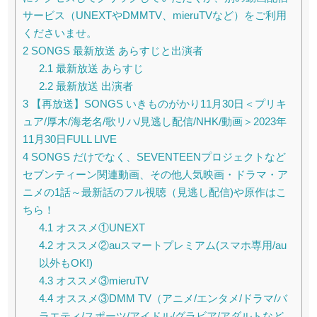
サービス（UNEXTやDMMTV、mieruTVなど）をご利用
くださいませ。
2
SONGS 最新放送 あらすじと出演者
2.1
最新放送 あらすじ
2.2
最新放送 出演者
3
【再放送】SONGS いきものがかり11月30日＜プリキ
ュア/厚木/海老名/歌リハ/見逃し配信/NHK/動画＞2023年
11月30日FULL LIVE
4
SONGS だけでなく、SEVENTEENプロジェクトなど
セブンティーン関連動画、その他人気映画・ドラマ・ア
ニメの1話～最新話のフル視聴（見逃し配信)や原作はこ
ちら！
4.1
オススメ①UNEXT
4.2
オススメ②auスマートプレミアム(スマホ専用/au
以外もOK!)
4.3
オススメ③mieruTV
4.4
オススメ③DMM TV（アニメ/エンタメ/ドラマ/バ
ラエティ/スポーツ/アイドル/グラビア/アダルトなど