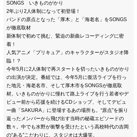
SONGS いきものがかり
2年ぶり2人体制になって初登場！
バンドの原点となった「厚木」と「海老名」をSONGS
が徹底取材
新体制で初めて挑む、緊迫の新曲レコーディングに密
着！
人気アニメ「プリキュア」のキャラクターがスタジオ降
臨！？
今年5月に2人体制で再スタートを切ったいきものがかり
の出演が決定。番組では、今年5月に復活ライブを行っ
た地元・海老名市、そして厚木市をSONGSが徹底取
材。いきものがかりに憧れて路上ライブを行う若者やデ
ビュー前から応援を続けるCDショップ、そしてデビュ
ー曲「SAKURA」に登場するあの場所も。“原点”を振り
返ったメンバーから飛び出す当時の秘蔵エピソードの
数々。中でも水野が衝撃を受けたという高校時代の吉岡
の“ある”こだわりに、スタジオは大爆笑。