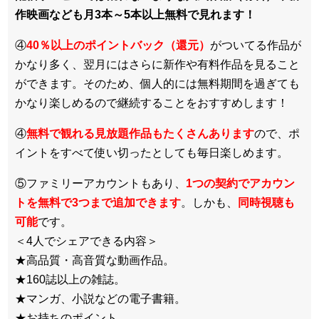
作映画なども月3本～5本以上無料で見れます！
④
40％以上のポイントバック（還元）
がついてる作品が
かなり多く、翌月にはさらに新作や有料作品を見ること
ができます。そのため、個人的には無料期間を過ぎても
かなり楽しめるので継続することをおすすめします！
④
無料で観れる見放題作品もたくさんあります
ので、ポ
イントをすべて使い切ったとしても毎日楽しめます。
⑤ファミリーアカウントもあり、
1つの契約でアカウン
トを無料で3つまで追加できます
。しかも、
同時視聴も
可能
です。
＜4人でシェアできる内容＞
★高品質・高音質な動画作品。
★160誌以上の雑誌。
★マンガ、小説などの電子書籍。
★お持ちのポイント