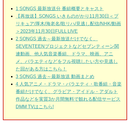
1 SONGS 最新放送分 番組概要とキャスト
【再放送】SONGS いきものがかり11月30日＜プ
リキュア/厚木/海老名/歌リハ/見逃し配信/NHK/動画
＞2023年11月30日FULL LIVE
2 SONGS 過去～最新放送
だけでなく、
SEVENTEENプロジェクトなどセブンティーン関
連動画、他人気音楽番組、ドラマ、映画、アニ
メ、バラエティなどをフル視聴したい方や見逃し
た回がある方はこちら！
3 SONGS 過去～最新放送
動画まとめ
4 人気アニメ・ドラマ・バラエティ・歌番組・音楽
番組だけでなく、グラビア・アイドル・アダルト
作品などを実質3か月間無料で観れる配信サービス
DMM TVはこちら!