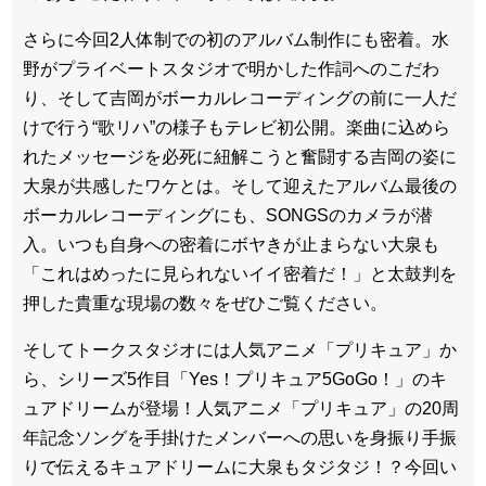
さらに今回2人体制での初のアルバム制作にも密着。水
野がプライベートスタジオで明かした作詞へのこだわ
り、そして吉岡がボーカルレコーディングの前に一人だ
けで行う“歌リハ”の様子もテレビ初公開。楽曲に込めら
れたメッセージを必死に紐解こうと奮闘する吉岡の姿に
大泉が共感したワケとは。そして迎えたアルバム最後の
ボーカルレコーディングにも、SONGSのカメラが潜
入。いつも自身への密着にボヤきが止まらない大泉も
「これはめったに見られないイイ密着だ！」と太鼓判を
押した貴重な現場の数々をぜひご覧ください。
そしてトークスタジオには人気アニメ「プリキュア」か
ら、シリーズ5作目「Yes！プリキュア5GoGo！」のキ
ュアドリームが登場！人気アニメ「プリキュア」の20周
年記念ソングを手掛けたメンバーへの思いを身振り手振
りで伝えるキュアドリームに大泉もタジタジ！？今回い