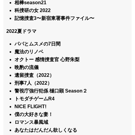
相棒season21
科捜研の女 2022
記憶捜査3〜新宿東署事件ファイル〜
2022夏ドラマ
パパとムスメの7日間
魔法のリノベ
オクトー 感情捜査官 心野朱梨
晩酌の流儀
遺留捜査（2022）
刑事7人（2022）
警視庁強行犯係 樋口顕 Season２
トモダチゲームR4
NICE FLIGHT!
僕の大好きな妻！
ロマンス暴風域
あなたはだんだん欲しくなる