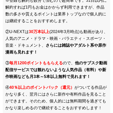
※登録も解約も数分で済むので超簡単です。31日以内に
解約すれば1円もお金はかからず利用できますが、作品
数の多さや貰えるポイントは業界トップなので個人的に
は継続することをおすすめします。
②U-NEXTは
30万本以上
(2024年3月時点)も動画があり、
人気のアニメ・ドラマ・映画・バラエティ・スポーツ・
音楽・ドキュメント、
さらには雑誌やアダルト系や原作
漫画も見れます！
③
毎月1200ポイントももらえる
ので、
他のサブスク動画
配信サービスでは観れないような人気作品（有料）や新
作映画なども月3本～5本以上無料で見れます！
④
40％以上のポイントバック（還元）
がついてる作品が
かなり多く、翌月にはさらに新作や有料作品を見ること
ができます。そのため、個人的には無料期間を過ぎても
かなり楽しめるので継続することをおすすめします！