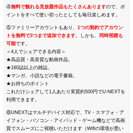
④
無料で観れる見放題作品もたくさんあります
ので、ポ
イントをすべて使い切ったとしても毎日楽しめます。
⑤ファミリーアカウントもあり、
1つの契約でアカウン
トを無料で3つまで追加できます
。しかも、
同時視聴も
可能
です。
＜4人でシェアできる内容＞
★高品質・高音質な動画作品。
★160誌以上の雑誌。
★マンガ、小説などの電子書籍。
★お持ちのポイント
これだけシェアして1人あたり実質約500円でU-NEXTを
利用できます。
⑥UNEXTはマルチデバイス対応で、TV・スマフォ・ア
イフォン・パソコン・アイパッド・ゲーム機などで高画
質でスムーズにご視聴いただけます（Wifiの環境が悪い