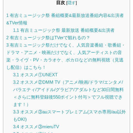
目次
[
隠す
]
1
有吉ミュージック祭 番組概要&最新放送番組内容&出演者
&TVer情報
1.1
有吉ミュージック祭 最新放送 番組概要&出演者
2
有吉ミュージック祭はTVerで観れるの？
3
有吉ミュージック祭だけでなく、人気音楽番組・歌番組・
ドラマ・アニメ・映画だけでなく、人気アーティストの音
楽・ライヴ・PV・カラオケ、ボカロなどの無料視聴（見逃
し配信）はこちら！
3.1
オススメ①UNEXT
3.2
オススメ②DMM TV（アニメ/映画/ドラマ/エンタメ/
バラエティ/アイドル/グラビア/アダルトなど30日間無料
＜さらに無料登録後550ポイント付与＞でフル視聴でき
ます！）
3.3
オススメ③auスマートプレミアム(スマホ専用/au以外
もOK!)
3.4
オススメ③mieruTV