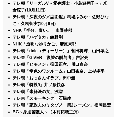
テレ朝「リーガルV～元弁護士・小鳥遊翔子～」米
倉涼子(10月11日)
テレ朝「深夜のダメ恋図鑑」馬場ふみか・佐野ひな
こ・久松郁実(10月6日)
NHK「半分、青い。」永野芽郁
テレ朝「ハゲタカ」綾野剛
NHK「透明なゆりかご」清原果耶
テレ朝「dele（ディーリー）」菅田将暉、山田孝之
テレ東「GIVER 復讐の贈与者」吉沢亮
テレ朝「ヒモメン」窪田正孝、川口春奈
テレ朝「幸色のワンルーム」山田杏奈、上杉柊平
テレ朝「おっさんずラブ」田中圭
テレ朝「特捜9」井ノ原快彦
テレ朝「未解決の女」波瑠
テレ東「スモーキング」石橋凌
テレ朝「家政夫のミタゾノ 第2シーズン」松岡昌宏
BG～身辺警護人～（木村拓哉主演)