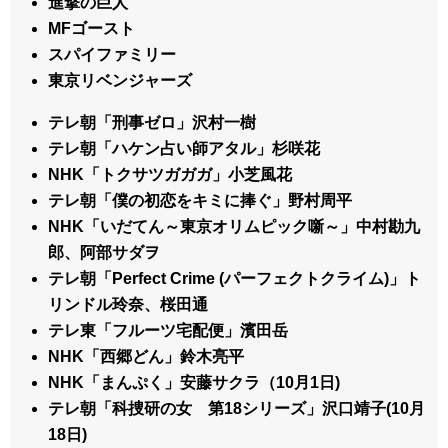
進撃の巨人
MFゴースト
スパイファミリー
東京リベンジャーズ
テレ朝「刑事ゼロ」沢村一樹
テレ朝「ハケン占い師アタル」杉咲花
NHK「トクサツガガガ」小芝風花
テレ朝「僕の初恋をキミに捧ぐ」野村周平
NHK「いだてん～東京オリムピック噺～」中村勘九
郎、阿部サダヲ
テレ朝「Perfect Crime (パーフェクトクライム)」ト
リンドル玲奈、桜田通
テレ東「フルーツ宅配便」濱田岳
NHK「西郷どん」鈴木亮平
NHK「まんぷく」安藤サクラ（10月1日)
テレ朝「科捜研の女 第18シリーズ」沢口靖子(10月
18日)