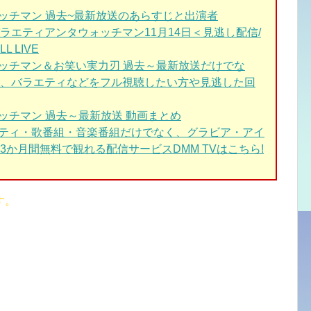
ッチマン 過去~最新放送
のあらすじと出演者
ラエティアンタウォッチマン11月14日＜見逃し配信/
L LIVE
ォッチマン＆お笑い実力刃 過去～最新放送
だけでな
、バラエティなどをフル視聴したい方や見逃した回
ォッチマン 過去～最新放送
動画まとめ
エティ・歌番組・音楽番組だけでなく、グラビア・アイ
か月間無料で観れる配信サービスDMM TVはこちら!
す。