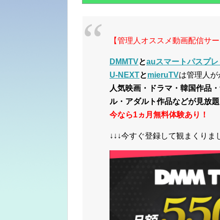
【管理人オススメ動画配信サー
DMMTV
と
auスマートパスプレ
U-NEXT
と
mieruTV
は管理人が
人気映画・ドラマ・韓国作品・
ル・アダルト作品などが見放題
今なら1ヵ月無料体験あり！
↓↓↓今すぐ登録して観まくりまし