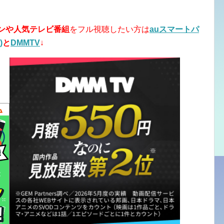
ンや人気テレビ番組
をフル視聴したい方は
auスマートパ
)
と
DMMTV
↓