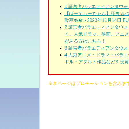
1 証言者バラエティアンタウォ
【ぱーてぃーちゃん】証言者バ
動画/tver＞2023年11月14日 FUL
2 証言者バラエティアンタウ
く、人気ドラマ、映画、アニメ
がある方はこちら！
3 証言者バラエティアンタウ
4 人気アニメ・ドラマ・バラ
ドル・アダルト作品などを実質3
※本ページはプロモーションを含みま