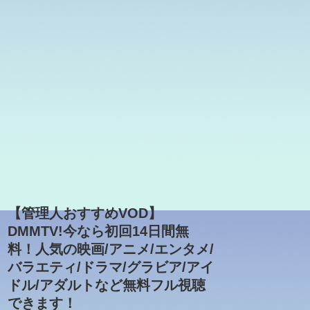
【管理人おすすめVOD】
DMMTV!今なら初回14日間無
料！人気の映画/アニメ/エンタメ/
バラエティ/ドラマ/グラビア/アイ
ドル/アダルトなど無料フル視聴
できます！