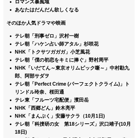
ロマンス暴風域
あなたはだんだん欲しくなる
そのほか人気ドラマや映画
テレ朝「刑事ゼロ」沢村一樹
テレ朝「ハケン占い師アタル」杉咲花
NHK「トクサツガガガ」小芝風花
テレ朝「僕の初恋をキミに捧ぐ」野村周平
NHK「いだてん～東京オリムピック噺～」中村勘九
郎、阿部サダヲ
テレ朝「Perfect Crime (パーフェクトクライム)」ト
リンドル玲奈、桜田通
テレ東「フルーツ宅配便」濱田岳
NHK「西郷どん」鈴木亮平
NHK「まんぷく」安藤サクラ（10月1日)
テレ朝「科捜研の女 第18シリーズ」沢口靖子(10月
18日)