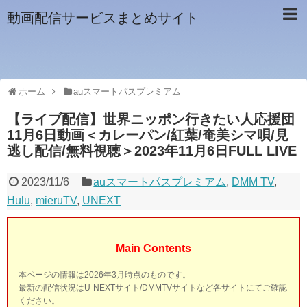
動画配信サービスまとめサイト
ホーム
auスマートパスプレミアム
【ライブ配信】世界ニッポン行きたい人応援団
11月6日動画＜カレーパン/紅葉/奄美シマ唄/見
逃し配信/無料視聴＞2023年11月6日FULL LIVE
2023/11/6
auスマートパスプレミアム
,
DMM TV
,
Hulu
,
mieruTV
,
UNEXT
Main Contents
本ページの情報は2026年3月時点のものです。
最新の配信状況はU-NEXTサイト/DMMTVサイトなど各サイトにてご確認
ください。