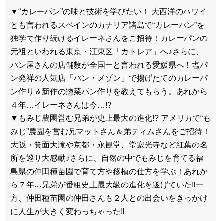
▼“カレーパン”の味と技術を学びたい！ 大西洋のハワイ
とも言われるスペインのカナリア諸島で“カレーパン”を
独学で作り続けるイレーネさんをご招待！カレーパンの
元祖といわれる東京・江東区「カトレア」へ♪さらに、
パン屋さんの店舗数が全国一と言われる愛媛県へ！塩パ
ン発祥の人気店「パン・メゾン」で揚げたてのカレーパ
ン作り＆新作の惣菜パン作りを教えてもらう。あれから
４年…イレーネさんは今…!?
▼もみじ農園営む兄弟が史上最大の進化!? アメリカで“も
みじ”農園を営む兄マットさん＆弟ティムさんをご招待！
大阪・箕面大滝や京都・永観堂、常寂光寺など紅葉の名
所を巡り大感動♪さらに、自然の中でもみじを育てる福
島県の仲田種苗園で育て方や移植の仕方を学ぶ！あれか
ら７年…兄弟が番組史上最大級の進化を遂げていた‼一
方、仲田種苗園の仲田さんも２人との出会いをきっかけ
に人生が大きく変わっちゃった‼