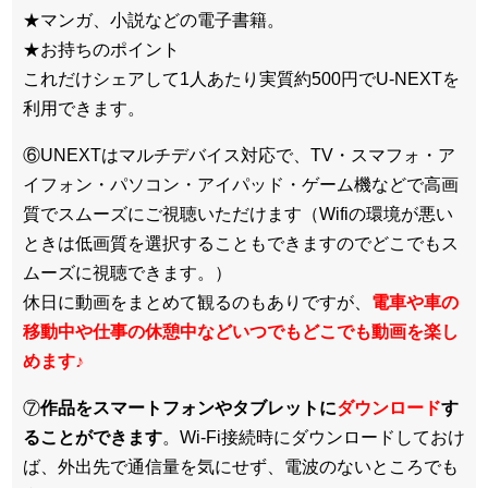
★マンガ、小説などの電子書籍。
★お持ちのポイント
これだけシェアして1人あたり実質約500円でU-NEXTを
利用できます。
⑥UNEXTはマルチデバイス対応で、TV・スマフォ・ア
イフォン・パソコン・アイパッド・ゲーム機などで高画
質でスムーズにご視聴いただけます（Wifiの環境が悪い
ときは低画質を選択することもできますのでどこでもス
ムーズに視聴できます。）
休日に動画をまとめて観るのもありですが、
電車や車の
移動中や仕事の休憩中などいつでもどこでも動画を楽し
めます
♪
⑦
作品をスマートフォンやタブレットに
ダウンロード
す
ることができます
。Wi-Fi接続時にダウンロードしておけ
ば、外出先で通信量を気にせず、電波のないところでも