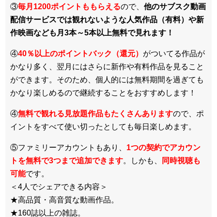
③
毎月1200ポイントももらえる
ので、
他のサブスク動画
配信サービスでは観れないような人気作品（有料）や新
作映画なども月3本～5本以上無料で見れます！
④
40％以上のポイントバック（還元）
がついてる作品が
かなり多く、翌月にはさらに新作や有料作品を見ること
ができます。そのため、個人的には無料期間を過ぎても
かなり楽しめるので継続することをおすすめします！
④
無料で観れる見放題作品もたくさんあります
ので、ポ
イントをすべて使い切ったとしても毎日楽しめます。
⑤ファミリーアカウントもあり、
1つの契約でアカウン
トを無料で3つまで追加できます
。しかも、
同時視聴も
可能
です。
＜4人でシェアできる内容＞
★高品質・高音質な動画作品。
★160誌以上の雑誌。