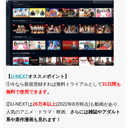
【
U-NEXT
オススメポイント】
①今なら新規登録すれば無料トライアルとして
3
1日間も
無料で使用できます
。
②U-NEXTは
26万本以上
(2022年8月時点)も動画があり、
人気のアニメ・ドラマ・映画、
さらには雑誌やアダルト
系や原作漫画も見れます！