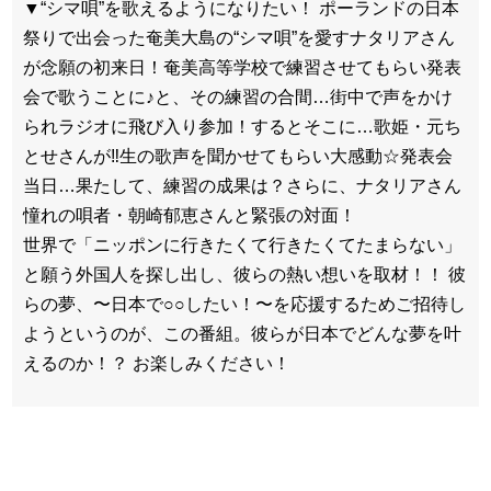
▼“シマ唄”を歌えるようになりたい！ ポーランドの日本
祭りで出会った奄美大島の“シマ唄”を愛すナタリアさん
が念願の初来日！奄美高等学校で練習させてもらい発表
会で歌うことに♪と、その練習の合間…街中で声をかけ
られラジオに飛び入り参加！するとそこに…歌姫・元ち
とせさんが‼生の歌声を聞かせてもらい大感動☆発表会
当日…果たして、練習の成果は？さらに、ナタリアさん
憧れの唄者・朝崎郁恵さんと緊張の対面！
世界で「ニッポンに行きたくて行きたくてたまらない」
と願う外国人を探し出し、彼らの熱い想いを取材！！ 彼
らの夢、〜日本で○○したい！〜を応援するためご招待し
ようというのが、この番組。彼らが日本でどんな夢を叶
えるのか！？ お楽しみください！