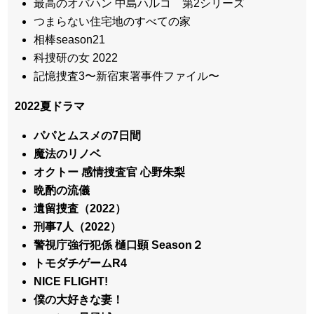
最高のオバハン 中島ハルコ 第2シリーズ
つまらない住宅地のすべての家
相棒season21
科捜研の女 2022
記憶捜査3〜新宿東署事件ファイル〜
2022夏ドラマ
パパとムスメの7日間
魔法のリノベ
オクトー 感情捜査官 心野朱梨
晩酌の流儀
遺留捜査（2022）
刑事7人（2022）
警視庁強行犯係 樋口顕 Season２
トモダチゲームR4
NICE FLIGHT!
僕の大好きな妻！