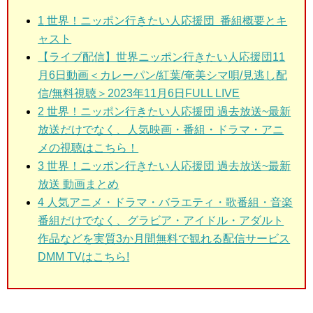
1
世界！ニッポン行きたい人応援団 番組概要とキ
ャスト
【ライブ配信】世界ニッポン行きたい人応援団11
月6日動画＜カレーパン/紅葉/奄美シマ唄/見逃し配
信/無料視聴＞2023年11月6日FULL LIVE
2
世界！ニッポン行きたい人応援団 過去放送~最新
放送だけでなく、人気映画・番組・ドラマ・アニ
メの視聴はこちら！
3
世界！ニッポン行きたい人応援団 過去放送~最新
放送 動画まとめ
4 人気アニメ・ドラマ・バラエティ・歌番組・音楽
番組だけでなく、グラビア・アイドル・アダルト
作品などを実質3か月間無料で観れる配信サービス
DMM TVはこちら!