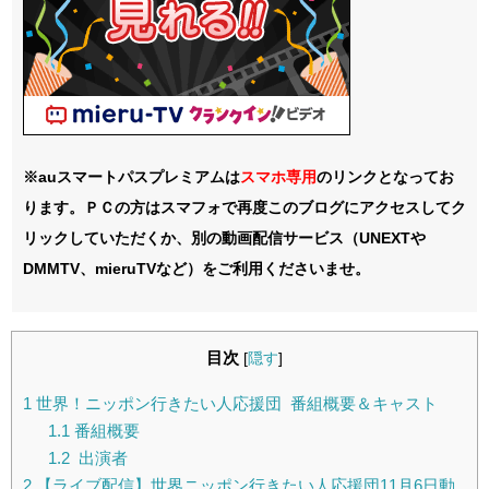
※auスマートパスプレミアムは
スマホ
専用
のリンクとなってお
ります。ＰＣの方はスマフォで再度このブログにアクセスしてク
リックしていただくか、別の動画配信サービス（UNEXTや
DMMTV、mieruTVなど）をご利用くださいませ。
目次
[
隠す
]
1
世界！ニッポン行きたい人応援団 番組概要＆キャスト
1.1
番組概要
1.2
出演者
2
【ライブ配信】世界ニッポン行きたい人応援団11月6日動