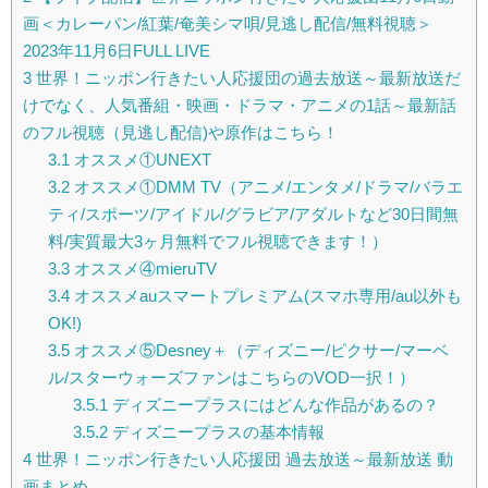
画＜カレーパン/紅葉/奄美シマ唄/見逃し配信/無料視聴＞
2023年11月6日FULL LIVE
3
世界！ニッポン行きたい人応援団の過去放送～最新放送だ
けでなく、人気番組・映画・ドラマ・アニメの1話～最新話
のフル視聴（見逃し配信)や原作はこちら！
3.1
オススメ①UNEXT
3.2
オススメ①DMM TV（アニメ/エンタメ/ドラマ/バラエ
ティ/スポーツ/アイドル/グラビア/アダルトなど30日間無
料/実質最大3ヶ月無料でフル視聴できます！）
3.3
オススメ④mieruTV
3.4
オススメauスマートプレミアム(スマホ専用/au以外も
OK!)
3.5
オススメ⑤Desney＋（ディズニー/ピクサー/マーベ
ル/スターウォーズファンはこちらのVOD一択！）
3.5.1
ディズニープラスにはどんな作品があるの？
3.5.2
ディズニープラスの基本情報
4
世界！ニッポン行きたい人応援団 過去放送～最新放送 動
画まとめ