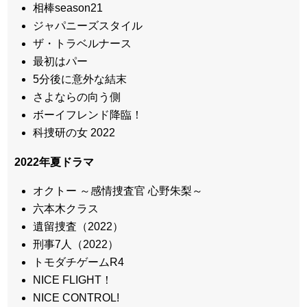
相棒season21
ジャパニーズスタイル
ザ・トラベルナース
最初はパー
5分後に意外な結末
さよならの向う側
ボーイフレンド降臨！
科捜研の女 2022
2022年夏ドラマ
オクトー ～感情捜査官 心野朱梨～
六本木クラス
遺留捜査（2022）
刑事7人（2022）
トモダチゲームR4
NICE FLIGHT！
NICE CONTROL!