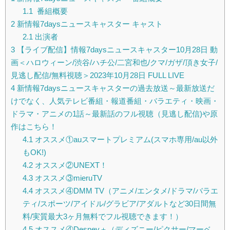
1.1
番組概要
2
新情報7daysニュースキャスター キャスト
2.1
出演者
3
【ライブ配信】情報7daysニュースキャスター10月28日 動
画＜ハロウィーン/渋谷/ハチ公/二宮和也/クマ/ガザ/頂き女子/
見逃し配信/無料視聴＞2023年10月28日 FULL LIVE
4
新情報7daysニュースキャスターの過去放送～最新放送だ
けでなく、人気テレビ番組・報道番組・バラエティ・映画・
ドラマ・アニメの1話～最新話のフル視聴（見逃し配信)や原
作はこちら！
4.1
オススメ①auスマートプレミアム(スマホ専用/au以外
もOK!)
4.2
オススメ②UNEXT！
4.3
オススメ③mieruTV
4.4
オススメ④DMM TV（アニメ/エンタメ/ドラマ/バラエ
ティ/スポーツ/アイドル/グラビア/アダルトなど30日間無
料/実質最大3ヶ月無料でフル視聴できます！）
4.5
オススメ④Desney＋（ディズニー/ピクサー/マーベ