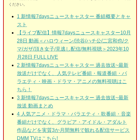
ください。
1
新情報7daysニュースキャスター 番組概要とキャ
スト
【ライブ配信】情報7daysニュースキャスター10月
28日 動画＜ハロウィーン/渋谷/ハチ公/二宮和也/ク
マ/ガザ/頂き女子/見逃し配信/無料視聴＞2023年10
月28日 FULL LIVE
2
新情報7daysニュースキャスター 過去放送~最新
放送だけでなく、人気テレビ番組・報道番組・バ
ラエティ・映画・ドラマ・アニメの無料視聴はこ
ちら！
3
新情報7daysニュースキャスター 過去放送~最新
放送 動画まとめ
4 人気アニメ・ドラマ・バラエティ・歌番組・音楽
番組だけでなく、グラビア・アイドル・アダルト
作品などを実質3か月間無料で観れる配信サービス
DMM TVはこちら!