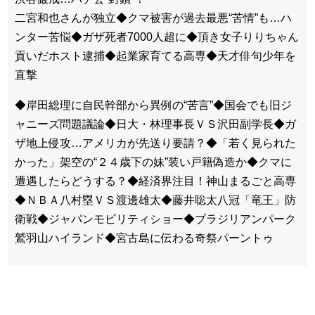
二宮和也さんが独立◆クマ被害が過去最悪“苦情”も…ハ
ンター苦悩◆ガザ死者7000人超に◆頂き女子りりちゃん
貢いだホスト逮捕◆起業家育てる高専◆天才俳句少年を
直撃
◆岸田総理に自民幹部から異例の“苦言”◆国会でも旧ジ
ャニーズ問題議論◆日大・林理事長ＶＳ沢田副学長◆ガ
ザ地上侵攻…アメリカが先送り要請？◆「若く見られた
かった」架空の“２４歳下の妹”装い戸籍偽造か◆クマに
遭遇したらどうする？◆経済界注目！神山まるごと高専
◆ＮＢＡ八村塁ＶＳ渡邊雄太◆藤井聡太八冠「竜王」防
衛戦◆ジャパンモビリティショー◆ブラジリアンパーク
鷲羽山ハイランド◆宮古島に伝わる奇祭パーントゥ