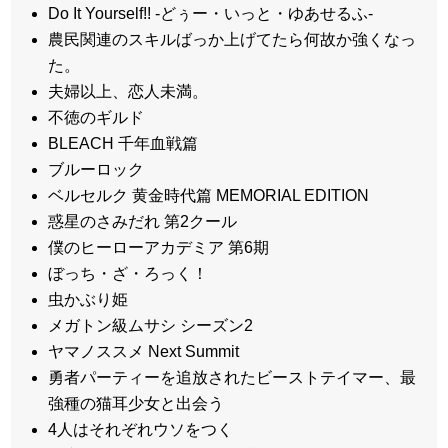
Do It Yourself!! -どぅー・いっと・ゆあせるふ-
農民関連のスキルばっか上げてたら何故か強くなっ
た。
夫婦以上、恋人未満。
不徳のギルド
BLEACH 千年血戦篇
ブルーロック
ベルセルク 黄金時代篇 MEMORIAL EDITION
惑星のさみだれ 第2クール
僕のヒーローアカデミア 第6期
ぼっち・ざ・ろっく！
虫かぶり姫
メガトン級ムサシ シーズン2
ヤマノススメ Next Summit
勇者パーティーを追放されたビーストテイマー、最
強種の猫耳少女と出会う
4人はそれぞれウソをつく