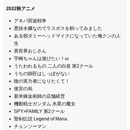
2022秋アニメ
アキバ冥途戦争
悪役令嬢なのでラスボスを飼ってみました
ある朝ダミーヘッドマイクになっていた俺クンの人
生
異世界おじさん
宇崎ちゃんは遊びたい！ω
うたわれるもの 二人の白皇 第2クール
うちの師匠はしっぽがない
陰の実力者になりたくて！
後宮の烏
新米錬金術師の店舗経営
機動戦士ガンダム 水星の魔女
SPY×FAMILY 第2クール
聖剣伝説 Legend of Mana
チェンソーマン