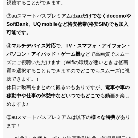
視聴することができます。
③auスマートパスプレミアムは
auだけでなくdocomoや
SoftBank、UQ mobileなど格安携帯(格安SIM)でも加入
可能です。
④
マルチデバイス対応
で、
TV・スマフォ・アイフォン・
パソコン・アイパッド・ゲーム機
などで高画質でスムー
ズにご視聴いただけます（Wifiの環境が悪いときは低画
質を選択することもできますのでどこでもスムーズに視
聴できます。）
休日に動画をまとめて観るのもありですが、
電車や車の
移動中や仕事の休憩中などいつでもどこでも
動画を楽し
めますよ♪
⑤auスマートパスプレミアムは以下の
様々な特典
があり
ます！