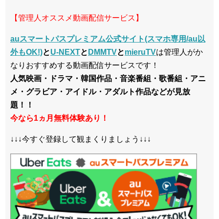
【管理人オススメ動画配信サービス】
auスマートパスプレミアム公式サイト(スマホ専用/au以
外もOK!)
と
U-NEXT
と
DMMTV
と
mieruTV
は管理人がか
なりおすすめする動画配信サービスです！
人気映画・ドラマ・韓国作品・音楽番組・歌番組・アニ
メ・グラビア・アイドル・アダルト作品などが見放
題！！
今なら1ヵ月無料体験あり！
↓↓↓今すぐ登録して観まくりましょう↓↓↓