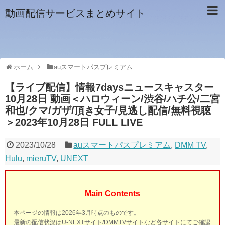
動画配信サービスまとめサイト
ホーム
auスマートパスプレミアム
【ライブ配信】情報7daysニュースキャスター
10月28日 動画＜ハロウィーン/渋谷/ハチ公/二宮
和也/クマ/ガザ/頂き女子/見逃し配信/無料視聴
＞2023年10月28日 FULL LIVE
2023/10/28
auスマートパスプレミアム
,
DMM TV
,
Hulu
,
mieruTV
,
UNEXT
Main Contents
本ページの情報は2026年3月時点のものです。
最新の配信状況はU-NEXTサイト/DMMTVサイトなど各サイトにてご確認