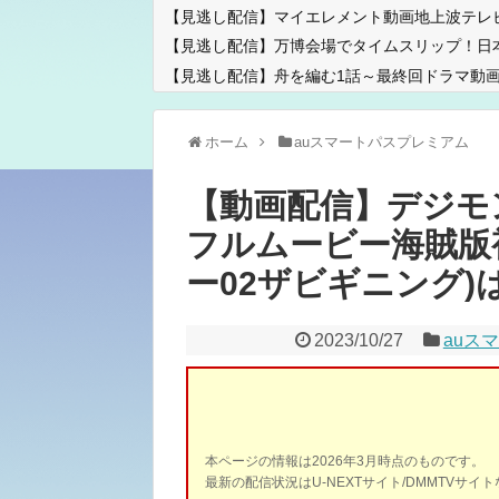
【見逃し配信】マイエレメント動画地上波テレ
【見逃し配信】万博会場でタイムスリップ！日
【見逃し配信】舟を編む1話～最終回ドラマ動画
ホーム
auスマートパスプレミアム
【動画配信】デジモン02t
フルムービー海賊版
ー02ザビギニング)
2023/10/27
auス
本ページの情報は2026年3月時点のものです。
最新の配信状況はU-NEXTサイト/DMMTVサ