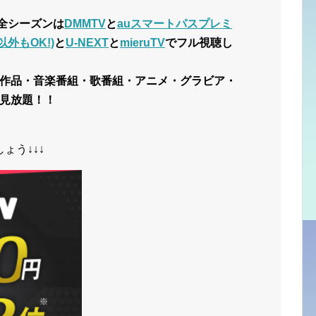
全シーズンは
DMMTV
と
auスマートパスプレミ
外もOK!)
と
U-NEXT
と
mieruTV
でフル視聴し
作品・音楽番組・歌番組・アニメ・グラビア・
見放題！！
ょう↓↓↓