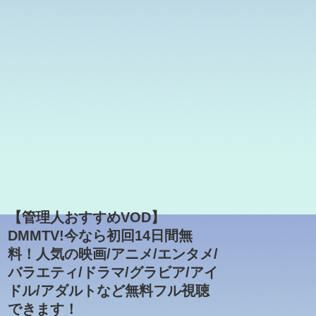
【管理人おすすめVOD】
DMMTV!今なら初回14日間無
料！人気の映画/アニメ/エンタメ/
バラエティ/ドラマ/グラビア/アイ
ドル/アダルトなど無料フル視聴
できます！