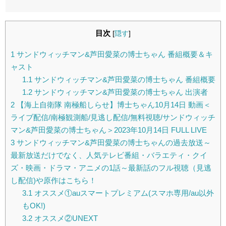
目次
[
隠す
]
1
サンドウィッチマン&芦田愛菜の博士ちゃん 番組概要＆キ
ャスト
1.1
サンドウィッチマン&芦田愛菜の博士ちゃん 番組概要
1.2
サンドウィッチマン&芦田愛菜の博士ちゃん 出演者
2
【海上自衛隊 南極船しらせ】博士ちゃん10月14日 動画＜
ライブ配信/南極観測船/見逃し配信/無料視聴/サンドウィッチ
マン&芦田愛菜の博士ちゃん＞2023年10月14日 FULL LIVE
3
サンドウィッチマン&芦田愛菜の博士ちゃんの過去放送～
最新放送だけでなく、人気テレビ番組・バラエティ・クイ
ズ・映画・ドラマ・アニメの1話～最新話のフル視聴（見逃
し配信)や原作はこちら！
3.1
オススメ①auスマートプレミアム(スマホ専用/au以外
もOK!)
3.2
オススメ②UNEXT