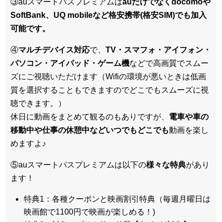
③auスマートパスプレミアムは
auだけでなくdocomoや
SoftBank、UQ mobileなど格安携帯(格安SIM)でも加入
可能です。
④
マルチデバイス対応
で、
TV・スマフォ・アイフォン・
パソコン・アイパッド・ゲーム機
などで高画質でスムー
ズにご視聴いただけます（Wifiの環境が悪いときは低画
質を選択することもできますのでどこでもスムーズに視
聴できます。）
休日に動画をまとめて観るのもありですが、
電車や車の
移動中や仕事の休憩中などいつでもどこでも
動画を楽し
めますよ♪
⑤auスマートパスプレミアムは以下の
様々な特典
があり
ます！
特典1：各種クーポンと映画割引特典（毎週月曜日は
映画館で1100円で映画が楽しめる！)