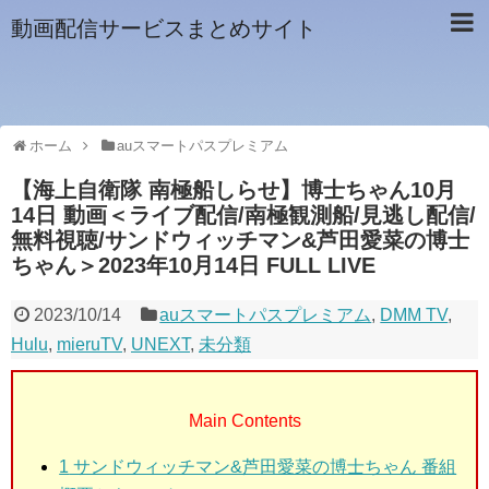
動画配信サービスまとめサイト
ホーム
auスマートパスプレミアム
【海上自衛隊 南極船しらせ】博士ちゃん10月
14日 動画＜ライブ配信/南極観測船/見逃し配信/
無料視聴/サンドウィッチマン&芦田愛菜の博士
ちゃん＞2023年10月14日 FULL LIVE
2023/10/14
auスマートパスプレミアム
,
DMM TV
,
Hulu
,
mieruTV
,
UNEXT
,
未分類
Main Contents
1
サンドウィッチマン&芦田愛菜の博士ちゃん 番組