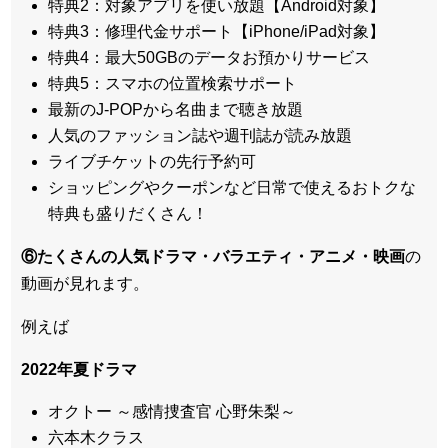
特典2：対象アプリを使い放題【Android対象】
特典3：修理代金サポート【iPhone/iPad対象】
特典4：最大50GBのデータお預かりサービス
特典5：スマホの位置検索サポート
最新のJ-POPから名曲まで聴き放題
人気のファッション誌や週刊誌が読み放題
ライブチケットの先行予約可
ショッピングやクーポンなど日常で使えるおトクな
特典も盛りだくさん！
⑥たくさんの人気ドラマ・バラエティ・アニメ・映画
の
動画が見れます。
例えば
2022年夏ドラマ
オクトー ～感情捜査官 心野朱梨～
六本木クラス