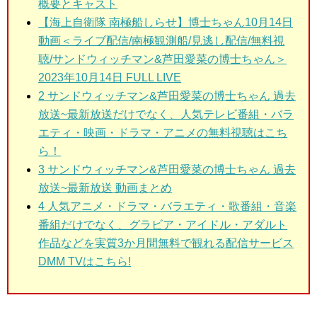
概要とキャスト
【海上自衛隊 南極船しらせ】博士ちゃん10月14日
動画＜ライブ配信/南極観測船/見逃し配信/無料視
聴/サンドウィッチマン&芦田愛菜の博士ちゃん＞
2023年10月14日 FULL LIVE
2
サンドウィッチマン&芦田愛菜の博士ちゃん 過去
放送~最新放送だけでなく、人気テレビ番組・バラ
エティ・映画・ドラマ・アニメの無料視聴はこち
ら！
3
サンドウィッチマン&芦田愛菜の博士ちゃん 過去
放送~最新放送 動画まとめ
4 人気アニメ・ドラマ・バラエティ・歌番組・音楽
番組だけでなく、グラビア・アイドル・アダルト
作品などを実質3か月間無料で観れる配信サービス
DMM TVはこちら!