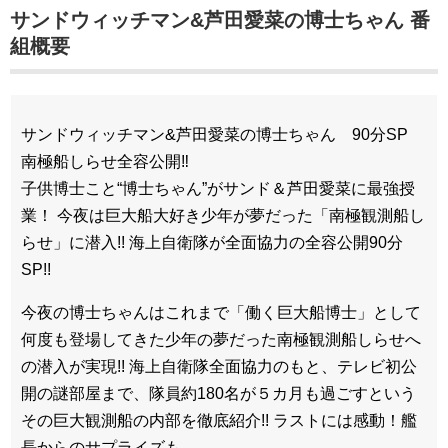
サンドウィッチマン&芦田愛菜の博士ちゃん 番
組概要
サンドウィッチマン&芦田愛菜の博士ちゃん 90分SP
南極船しらせ全容公開‼
子供博士こと“博士ちゃん”がサンド＆芦田愛菜に最強授
業！ 今夜は巨大船大好き少年が夢だった「南極観測船し
らせ」に潜入!! 海上自衛隊が全面協力の全容公開90分
SP!!
今夜の博士ちゃんはこれまで「働く巨大船博士」として
何度も登場してきた少年の夢だった南極観測船しらせへ
の潜入が実現!! 海上自衛隊全面協力のもと、テレビ初公
開の謎部屋まで、隊員約180名が５カ月も過ごすという
その巨大観測船の内部を徹底紹介!! ラストには感動！艦
長からのサプライズも。