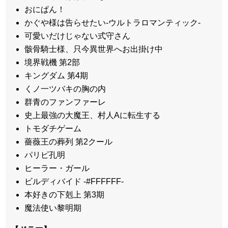
おにぱん！
かぐや様は告らせたい-ウルトラロマンティック-
可愛いだけじゃない式守さん
骸骨騎士様、只今異世界へお出掛け中
境界戦機 第2部
キングダム 第4期
くノ一ツバキの胸の内
群青のファンファーレ
史上最強の大魔王、村人Aに転生する
トモダチゲーム
薔薇王の葬列 第2クール
パリピ孔明
ヒーラー・ガール
ビルディバイド -#FFFFFF-
本好きの下剋上 第3期
魔法使い黎明期