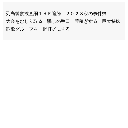
列島警察捜査網ＴＨＥ追跡 ２０２３秋の事件簿
大金をむしり取る 騙しの手口 荒稼ぎする 巨大特殊
詐欺グループを一網打尽にする