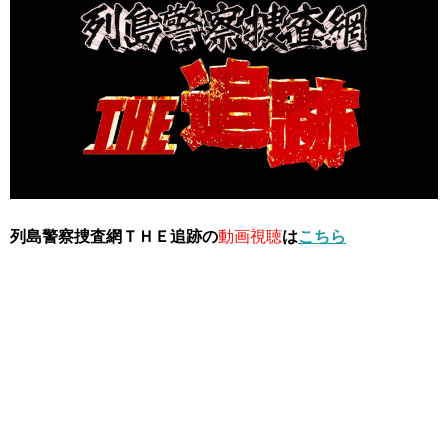
列島警察捜査網ＴＨＥ追跡の
動画視聴
は
こちら