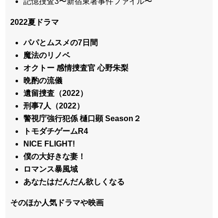
記憶捜査3〜新宿東署事件ファイル〜
2022夏ドラマ
パパとムスメの7日間
魔法のリノベ
オクトー 感情捜査官 心野朱梨
晩酌の流儀
遺留捜査（2022）
刑事7人（2022）
警視庁強行犯係 樋口顕 Season２
トモダチゲームR4
NICE FLIGHT!
僕の大好きな妻！
ロマンス暴風域
あなたはだんだん欲しくなる
そのほか人気ドラマや映画