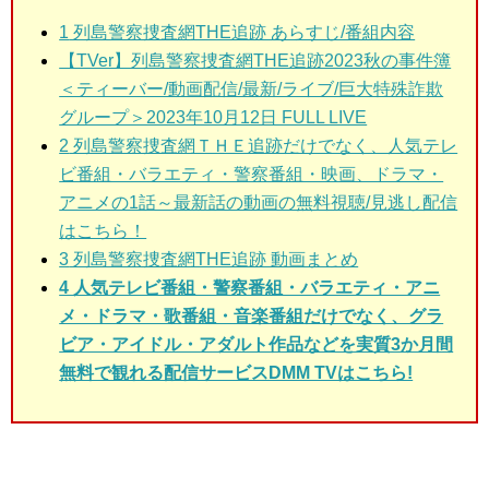
1
列島警察捜査網THE追跡 あらすじ/番組内容
【TVer】列島警察捜査網THE追跡2023秋の事件簿
＜ティーバー/動画配信/最新/ライブ/巨大特殊詐欺
グループ＞2023年10月12日 FULL LIVE
2
列島警察捜査網ＴＨＥ追跡だけでなく、人気テレ
ビ番組・バラエティ・警察番組・映画、ドラマ・
アニメの1話～最新話の動画の無料視聴/見逃し配信
はこちら！
3
列島警察捜査網THE追跡 動画まとめ
4 人気テレビ番組・警察番組・バラエティ・アニ
メ・ドラマ・歌番組・音楽番組だけでなく、グラ
ビア・アイドル・アダルト作品などを実質3か月間
無料で観れる配信サービスDMM TVはこちら!