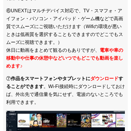
⑥UNEXTはマルチデバイス対応で、TV・スマフォ・ア
イフォン・パソコン・アイパッド・ゲーム機などで高画
質でスムーズにご視聴いただけます（Wifiの環境が悪い
ときは低画質を選択することもできますのでどこでもス
ムーズに視聴できます。）
休日に動画をまとめて観るのもありですが、
電車や車の
移動中や仕事の休憩中などいつでもどこでも動画を楽し
めます
♪
⑦
作品をスマートフォンやタブレットに
ダウンロード
す
ることができます
。Wi-Fi接続時にダウンロードしておけ
ば、外出先で通信量を気にせず、電波のないところでも
利用できます。