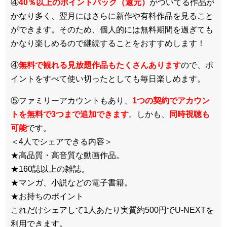
④
40％以上のポイントバック（還元）
がついてる作品が
かなり多く、翌月にはさらに新作や有料作品を見ること
ができます。そのため、個人的には無料期間を過ぎても
かなり楽しめるので継続することをおすすめします！
④
無料で観れる見放題作品もたくさんあります
ので、ポ
イントをすべて使い切ったとしても毎日楽しめます。
⑤ファミリーアカウントもあり、
1つの契約でアカウン
トを無料で3つまで追加できます
。しかも、
同時視聴も
可能
です。
＜4人でシェアできる内容＞
★高品質・高音質な動画作品。
★160誌以上の雑誌。
★マンガ、小説などの電子書籍。
★お持ちのポイント
これだけシェアして1人あたり実質約500円でU-NEXTを
利用できます。