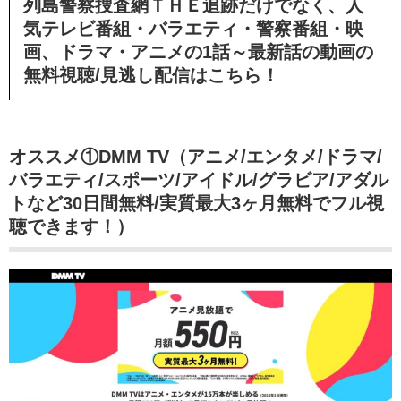
列島警察捜査網ＴＨＥ追跡だけでなく、人
気テレビ番組・バラエティ・警察番組・映
画、ドラマ・アニメの1話～最新話の動画の
無料視聴/見逃し配信
はこちら！
オススメ①DMM TV（アニメ/エンタメ/ドラマ/
バラエティ/スポーツ/アイドル/グラビア/アダル
トなど30日間無料/実質最大3ヶ月無料でフル視
聴できます！）