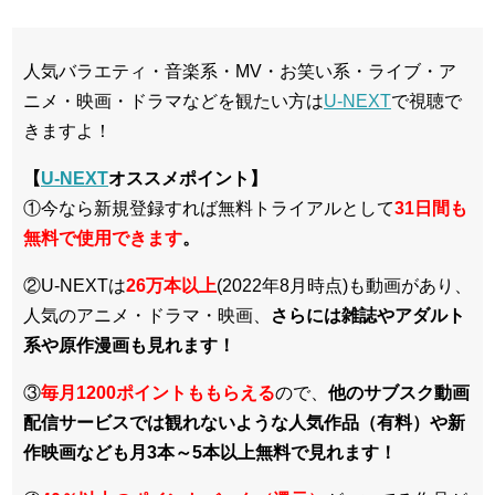
人気バラエティ・音楽系・MV・お笑い系・ライブ・ア
ニメ・映画・ドラマなどを観たい方は
U-NEXT
で視聴で
きますよ！
【
U-NEXT
オススメポイント】
①今なら新規登録すれば無料トライアルとして
3
1日間も
無料で使用できます
。
②U-NEXTは
26万本以上
(2022年8月時点)も動画があり、
人気のアニメ・ドラマ・映画、
さらには雑誌やアダルト
系や原作漫画も見れます！
③
毎月1200ポイントももらえる
ので、
他のサブスク動画
配信サービスでは観れないような人気作品（有料）や新
作映画なども月3本～5本以上無料で見れます！