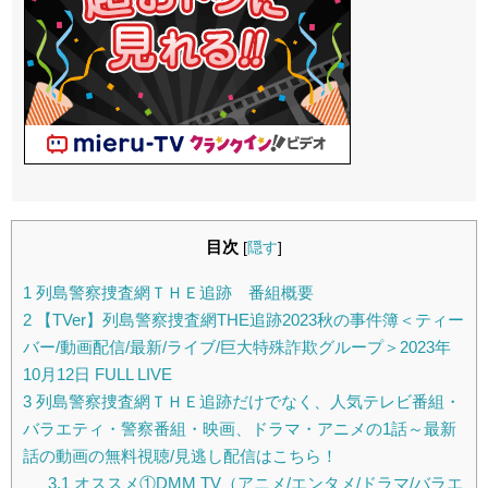
目次
[
隠す
]
1
列島警察捜査網ＴＨＥ追跡 番組概要
2
【TVer】列島警察捜査網THE追跡2023秋の事件簿＜ティー
バー/動画配信/最新/ライブ/巨大特殊詐欺グループ＞2023年
10月12日 FULL LIVE
3
列島警察捜査網ＴＨＥ追跡だけでなく、人気テレビ番組・
バラエティ・警察番組・映画、ドラマ・アニメの1話～最新
話の動画の無料視聴/見逃し配信はこちら！
3.1
オススメ①DMM TV（アニメ/エンタメ/ドラマ/バラエ