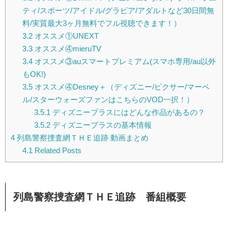
ティ/スポーツ/アイドル/グラビア/アダルトなど30日間無
料/実質最大3ヶ月無料でフル視聴できます！）
3.2
オススメ①UNEXT
3.3
オススメ④mieruTV
3.4
オススメ③auスマートプレミアム(スマホ専用/au以外
もOK!)
3.5
オススメ④Desney＋（ディズニー/ピクサー/マーベ
ル/スターウォーズファンはこちらのVOD一択！）
3.5.1
ディズニープラスにはどんな作品があるの？
3.5.2
ディズニープラスの基本情報
4
列島警察捜査網ＴＨＥ追跡 動画まとめ
4.1
Related Posts
列島警察捜査網ＴＨＥ追跡 番組概要