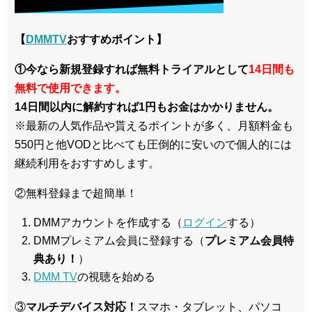
【
DMMTV
おすすめポイント】
①今なら新規登録すれば無料トライアルとして
14日間も
無料で使用できます。
14日間以内に解約すれば1円もお金はかかりません。
※最新の人気作品や貰えるポイントが多く、月額料金も
550円と他VODと比べても圧倒的に安いので個人的には
継続利用をおすすめします。
②無料登録まで超簡単！
DMMアカウントを作成する（
ログイン
する）
DMMプレミアム会員に登録する（
プレミアム会員特
典あり！
）
DMM TV
の視聴を始める
③
マルチデバイス対応！
スマホ・タブレット、パソコ