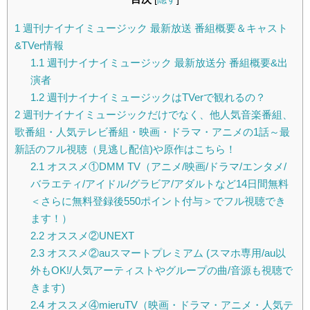
1
週刊ナイナイミュージック 最新放送 番組概要＆キャスト
&TVer情報
1.1
週刊ナイナイミュージック 最新放送分 番組概要&出
演者
1.2
週刊ナイナイミュージックはTVerで観れるの？
2
週刊ナイナイミュージックだけでなく、他人気音楽番組、
歌番組・人気テレビ番組・映画・ドラマ・アニメの1話～最
新話のフル視聴（見逃し配信)や原作はこちら！
2.1
オススメ①DMM TV（アニメ/映画/ドラマ/エンタメ/
バラエティ/アイドル/グラビア/アダルトなど14日間無料
＜さらに無料登録後550ポイント付与＞でフル視聴でき
ます！）
2.2
オススメ②UNEXT
2.3
オススメ②auスマートプレミアム (スマホ専用/au以
外もOK!/人気アーティストやグループの曲/音源も視聴で
きます)
2.4
オススメ④mieruTV（映画・ドラマ・アニメ・人気テ