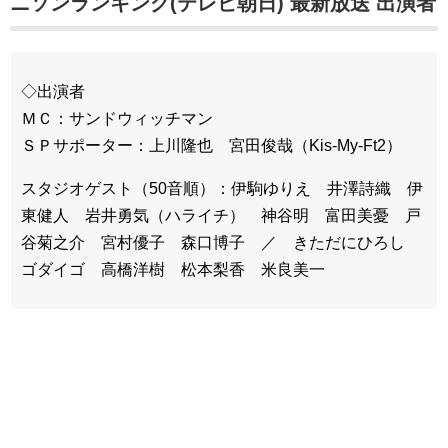
ニソンランキング(テレビ朝日) 最新放送 出演者
◇出演者
ＭＣ：サンドウィッチマン
ＳＰサポーター：上川隆也 宮田俊哉（Kis-My-Ft2）
スタジオゲスト（50音順）：伊駒ゆりえ 井澤詩織 伊
東健人 岩井勇気（ハライチ） 神谷明 富田美憂 戸
谷菊之介 宮村優子 森口博子 ／ きただにひろし
ゴダイゴ 高橋洋樹 松本梨香 米良美一