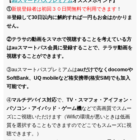
【
auスマートパスプレミアム
オススメポイント】
①
新規登録者は初回３０日間無料で利用できます
！
※登録して30日以内に解約すれば一円もお金はかかりま
せん。
②テラサの動画をスマホで視聴することを考えている方
はauスマートパス会員に登録することで、テラサ動画を
視聴することができます。
③auスマートパスプレミアムは
auだけでなくdocomoや
SoftBank、UQ mobileなど格安携帯(格安SIM)でも加入
可能です。
④
マルチデバイス対応
で、
TV・スマフォ・アイフォン・
パソコン・アイパッド・ゲーム機
などで高画質でスムー
ズにご視聴いただけます（Wifiの環境が悪いときは低画
質を選択することもできますのでどこでもスムーズに視
聴できます。）