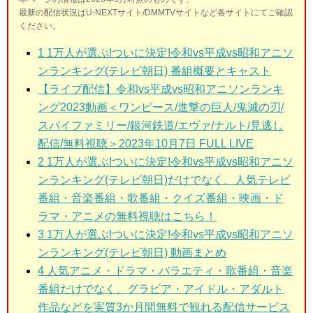
最新の配信状況はU-NEXTサイト/DMMTVサイトなど各サイトにてご確認
ください。
1
1万人が選ぶ!ついに決定!令和vs平成vs昭和アニソ
ンランキング(テレビ朝日) 番組概要とキャスト
【ライブ配信】令和vs平成vs昭和アニソンランキ
ング2023動画＜ワンピース/進撃の巨人/鬼滅の刃/
スパイファミリー/銀河鉄道/エヴァ/ナルト/見逃し
配信/無料視聴＞2023年10月7日 FULL LIVE
2
1万人が選ぶ!ついに決定!令和vs平成vs昭和アニソ
ンランキング(テレビ朝日)だけでなく、人気テレビ
番組・音楽番組・歌番組・クイズ番組・映画・ド
ラマ・アニメの無料視聴はこちら！
3 1万人が選ぶ!ついに決定!令和vs平成vs昭和アニソ
ンランキング(テレビ朝日)
動画まとめ
4 人気アニメ・ドラマ・バラエティ・歌番組・音楽
番組だけでなく、グラビア・アイドル・アダルト
作品などを実質3か月間無料で観れる配信サービス