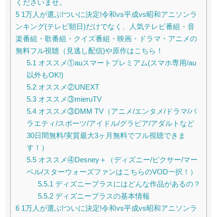
くださいませ。
5
1万人が選ぶ!ついに決定!令和vs平成vs昭和アニソンラ
ンキング(テレビ朝日)だけでなく、人気テレビ番組・音
楽番組・歌番組・クイズ番組・映画・ドラマ・アニメの
無料フル視聴（見逃し配信)や原作はこちら！
5.1
オススメ①auスマートプレミアム(スマホ専用/au
以外もOK!)
5.2
オススメ②UNEXT
5.3
オススメ③mieruTV
5.4
オススメ③DMM TV（アニメ/エンタメ/ドラマ/バ
ラエティ/スポーツ/アイドル/グラビア/アダルトなど
30日間無料/実質最大3ヶ月無料でフル視聴できま
す！）
5.5
オススメ④Desney＋（ディズニー/ピクサー/マー
ベル/スターウォーズファンはこちらのVOD一択！）
5.5.1
ディズニープラスにはどんな作品があるの？
5.5.2
ディズニープラスの基本情報
6
1万人が選ぶ!ついに決定!令和vs平成vs昭和アニソンラ