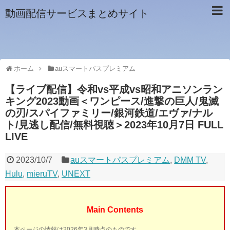
動画配信サービスまとめサイト
ホーム
auスマートパスプレミアム
【ライブ配信】令和vs平成vs昭和アニソンラン
キング2023動画＜ワンピース/進撃の巨人/鬼滅
の刃/スパイファミリー/銀河鉄道/エヴァ/ナル
ト/見逃し配信/無料視聴＞2023年10月7日 FULL
LIVE
2023/10/7
auスマートパスプレミアム
,
DMM TV
,
Hulu
,
mieruTV
,
UNEXT
Main Contents
本ページの情報は2026年3月時点のものです。