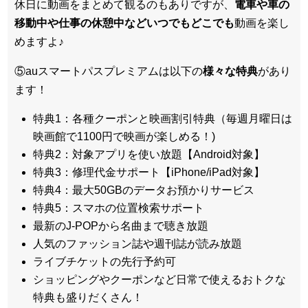
休日に動画をまとめて観るのもありですが、
電車や車の
移動中や仕事の休憩中などいつでもどこでも
動画を楽し
めますよ♪
⑤auスマートパスプレミアムは以下の
様々な特典
があり
ます！
特典1：各種クーポンと映画割引特典（毎週月曜日は
映画館で1100円で映画が楽しめる！)
特典2：対象アプリを使い放題【Android対象】
特典3：修理代金サポート【iPhone/iPad対象】
特典4：最大50GBのデータお預かりサービス
特典5：スマホの位置検索サポート
最新のJ-POPから名曲まで聴き放題
人気のファッション誌や週刊誌が読み放題
ライブチケットの先行予約可
ショッピングやクーポンなど日常で使えるおトクな
特典も盛りだくさん！