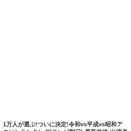
1万人が選ぶ!ついに決定!令和vs平成vs昭和ア