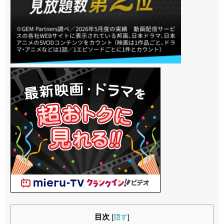
目次
[
隠す
]