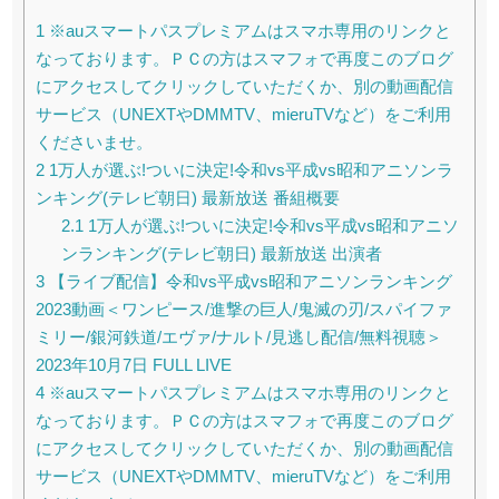
1
※auスマートパスプレミアムはスマホ専用のリンクと
なっております。ＰＣの方はスマフォで再度このブログ
にアクセスしてクリックしていただくか、別の動画配信
サービス（UNEXTやDMMTV、mieruTVなど）をご利用
くださいませ。
2
1万人が選ぶ!ついに決定!令和vs平成vs昭和アニソンラ
ンキング(テレビ朝日) 最新放送 番組概要
2.1
1万人が選ぶ!ついに決定!令和vs平成vs昭和アニソ
ンランキング(テレビ朝日) 最新放送 出演者
3
【ライブ配信】令和vs平成vs昭和アニソンランキング
2023動画＜ワンピース/進撃の巨人/鬼滅の刃/スパイファ
ミリー/銀河鉄道/エヴァ/ナルト/見逃し配信/無料視聴＞
2023年10月7日 FULL LIVE
4
※auスマートパスプレミアムはスマホ専用のリンクと
なっております。ＰＣの方はスマフォで再度このブログ
にアクセスしてクリックしていただくか、別の動画配信
サービス（UNEXTやDMMTV、mieruTVなど）をご利用