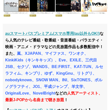
auスマートパスプレミアム(スマホ専用/au以外もOK!)
な
ら人気のテレビ番組・歌番組・音楽番組・バラエティ・
映画・アニメ・ドラマなどの見放題作品も多数配信中！
また、
嵐、XJAPAN、マイファス、ワンオク、
KinkiKids（キンキキッズ）、Eve、EXILE、三代目
JSB、
セクゾ、WANDS、BE:FIRST、KAT-TUN、ルセ
ラフィム、キンプリ、ゆず、KingGnu、リトグリ、
nobodyknows、SNOW MAN、INI、SixTONES、ポル
ノグラフティ、JO1、平成ジャンプ、羊文学、
OriginalLove、NovelBright
などの
人気アーティスト、
最新J-POPから名曲まで聴き放題
！