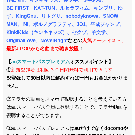
BE:FIRST、KAT-TUN、ルセラフィム、キンプリ、ゆ
ず、KingGnu、リトグリ、nobodyknows、SNOW
MAN、INI、ポルノグラフティ、JO1、平成ジャンプ、
KinkiKids（キンキキッズ）、セクゾ、羊文学、
OriginalLove、NovelBright
などの
人気アーティスト、
最新J-POPから名曲まで聴き放題
！
【
auスマートパスプレミアム
オススメポイント】
①
新規登録者は初回３０日間無料で利用できます！
※登録して30日以内に解約すれば一円もお金はかかりま
せん。
②テラサの動画をスマホで視聴することを考えている方
はauスマートパス会員に登録することで、テラサ動画を
視聴することができます。
③auスマートパスプレミアムは
auだけでなくdocomoや