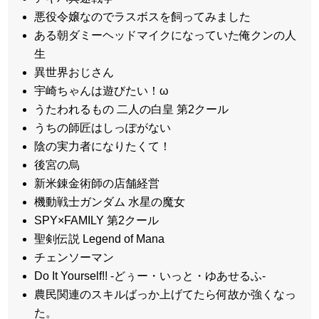
悪役令嬢なのでラスボスを飼ってみました
ある朝ダミーヘッドマイクになっていた俺クンの人
生
異世界おじさん
宇崎ちゃんは遊びたい！ω
うたわれるもの 二人の白皇 第2クール
うちの師匠はしっぽがない
陰の実力者になりたくて！
後宮の烏
新米錬金術師の店舗経営
機動戦士ガンダム 水星の魔女
SPY×FAMILY 第2クール
聖剣伝説 Legend of Mana
チェンソーマン
Do It Yourself!! -どぅー・いっと・ゆあせるふ-
農民関連のスキルばっか上げてたら何故か強くなっ
た。