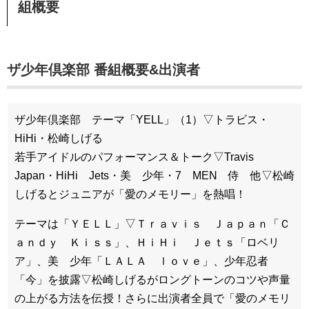
組概要
ザ少年倶楽部 番組概要&出演者
ザ少年倶楽部 テーマ「YELL」（1）▽トラビス・
HiHi・松崎しげる
若手アイドルのパフォーマンス＆トーク▽Travis
Japan・HiHi Jets・美 少年・7 MEN 侍 他▽松崎
しげるとジュニアが「愛のメモリー」を熱唱！
テーマは「ＹＥＬＬ」▽Ｔｒａｖｉｓ Ｊａｐａｎ「Ｃ
ａｎｄｙ Ｋｉｓｓ」、ＨｉＨｉ Ｊｅｔｓ「ロベリ
ア」、美 少年「ＬＡＬＡ ｌｏｖｅ」、少年忍者
「今」を披露▽松崎しげるがロングトーンのコツや声量
の上がる方法を伝授！さらに出演者全員で「愛のメモリ