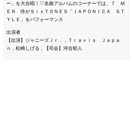
ー」を大合唱！▽名曲アルバムのコーナーでは、７ Ｍ
ＥＮ 侍がＳｉｘＴＯＮＥＳ「ＪＡＰＯＮＩＣＡ ＳＴ
ＹＬＥ」をパフォーマンス
出演者
【出演】ジャニーズＪｒ．，Ｔｒａｖｉｓ Ｊａｐａ
ｎ，松崎しげる，【司会】河合郁人