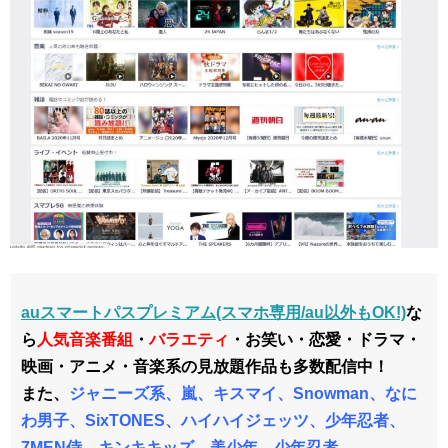
auスマートパスプレミアム(スマホ専用/au以外もOK!)
な
ら
人気音楽番組
・
バラエティ
・お笑い・恋愛・ドラマ・
映画・アニメ・音楽系の見放題作品も多数配信中！
また、
ジャニーズ系、
嵐、キスマイ、Snowman、なに
わ男子、SixTONES、ハイハイジェッツ、少年忍者、
7MEN侍、キンキキッズ、美少年、少年忍者、