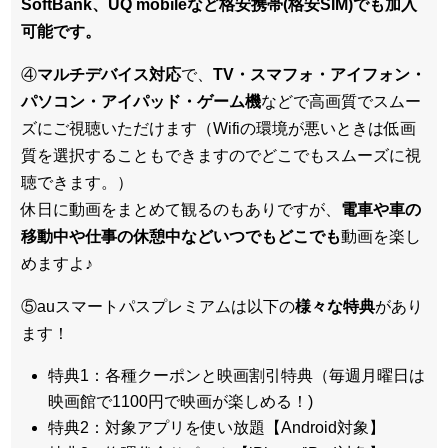
SoftBank、UQ mobileなど格安携帯(格安SIM)でも加入
可能です。
④
マルチデバイス対応
で、
TV・スマフォ・アイフォン・
パソコン・アイパッド・ゲーム機
などで高画質でスムー
ズにご視聴いただけます（Wifiの環境が悪いときは低画
質を選択することもできますのでどこでもスムーズに視
聴できます。）
休日に動画をまとめて観るのもありですが、
電車や車の
移動中や仕事の休憩中などいつでもどこでも
動画を楽し
めますよ♪
⑤auスマートパスプレミアムは以下の
様々な特典
があり
ます！
特典1：各種クーポンと映画割引特典（毎週月曜日は
映画館で1100円で映画が楽しめる！)
特典2：対象アプリを使い放題【Android対象】