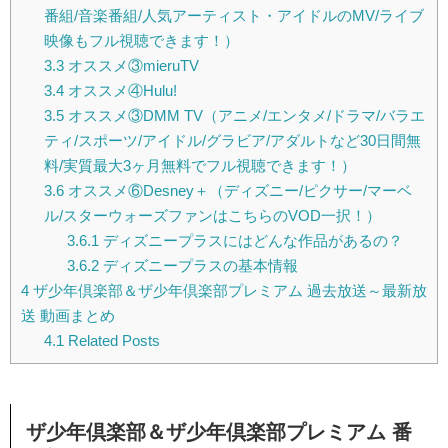
番組/音楽番組/人気アーティスト・アイドルのMV/ライブ
映像もフル視聴できます！）
3.3
オススメ③mieruTV
3.4
オススメ④Hulu!
3.5
オススメ③DMM TV（アニメ/エンタメ/ドラマ/バラエ
ティ/スポーツ/アイドル/グラビア/アダルトなど30日間無
料/実質最大3ヶ月無料でフル視聴できます！）
3.6
オススメ⑥Desney＋（ディズニー/ピクサー/マーベ
ル/スターウォーズファンはこちらのVOD一択！）
3.6.1
ディズニープラスにはどんな作品があるの？
3.6.2
ディズニープラスの基本情報
4
ザ少年倶楽部＆ザ少年倶楽部プレミアム 過去放送～最新放
送 動画まとめ
4.1
Related Posts
ザ少年倶楽部＆ザ少年倶楽部プレミアム 番