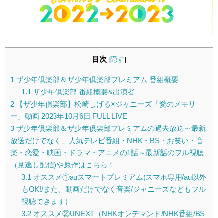
目次
[
隠す
]
1
ザ少年倶楽部＆ザ少年倶楽部プレミアム 番組概要
1.1
ザ少年倶楽部 番組概要&出演者
2
【ザ少年倶楽部】松崎しげる×ジャニーズ「愛のメモリ
ー」動画 2023年10月6日 FULL LIVE
3
ザ少年倶楽部＆ザ少年倶楽部プレミアムの過去放送～最新
放送だけでなく、人気テレビ番組・NHK・BS・お笑い・音
楽・恋愛・映画・ドラマ・アニメの1話～最新話のフル視聴
（見逃し配信)や原作はこちら！
3.1
オススメ①auスマートプレミアム(スマホ専用/au以外
もOK!/また、動画だけでなく音楽/ジャニーズなどもフル
視聴できます)
3.2
オススメ②UNEXT（NHKオンデマンド/NHK番組/BS