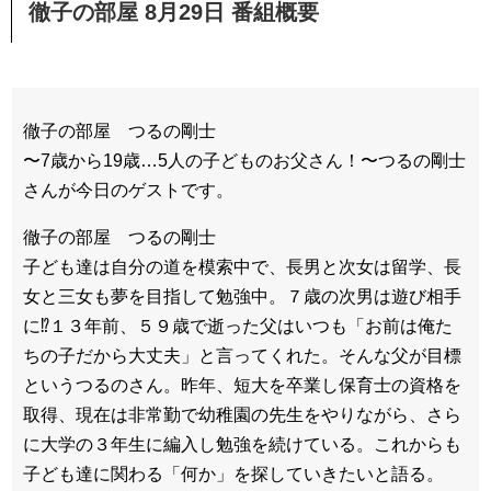
徹子の部屋 8月29日 番組概要
徹子の部屋 つるの剛士
〜7歳から19歳…5人の子どものお父さん！〜つるの剛士
さんが今日のゲストです。
徹子の部屋 つるの剛士
子ども達は自分の道を模索中で、長男と次女は留学、長
女と三女も夢を目指して勉強中。７歳の次男は遊び相手
に⁉１３年前、５９歳で逝った父はいつも「お前は俺た
ちの子だから大丈夫」と言ってくれた。そんな父が目標
というつるのさん。昨年、短大を卒業し保育士の資格を
取得、現在は非常勤で幼稚園の先生をやりながら、さら
に大学の３年生に編入し勉強を続けている。これからも
子ども達に関わる「何か」を探していきたいと語る。