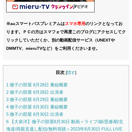
※auスマートパスプレミアムは
スマホ
専用
のリンクとなってお
ります。ＰＣの方はスマフォで再度このブログにアクセスしてク
リックしていただくか、別の動画配信サービス（UNEXTや
DMMTV、mieruTVなど）をご利用くださいませ。
目次
[
隠す
]
1
徹子の部屋 8月28日 番組概要
2
徹子の部屋 8月28日 出演者
3
徹子の部屋 8月29日 番組概要
4
徹子の部屋 8月30日 番組概要
5
徹子の部屋 8月30日 出演者
6
【大泉洋】徹子の部屋8月30日 動画＜ライブ/娘/思春期/北
海道/両親見逃し配信/無料視聴＞2023年8月30日 FULL LIVE