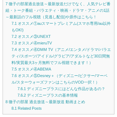
7
徹子の部屋過去放送～最新放送だけでなく、人気テレビ番
組・トーク番組・バラエティ・映画・ドラマ・アニメの1話
～最新話のフル視聴（見逃し配信)や原作はこちら！
7.1
オススメ①auスマートプレミアム(スマホ専用/au以外
もOK!)
7.2
オススメ③UNEXT
7.3
オススメ④mieruTV
7.4
オススメ④DMM TV（アニメ/エンタメ/ドラマ/バラエ
ティ/スポーツ/アイドル/グラビア/アダルトなど30日間無
料/実質最大3ヶ月無料でフル視聴できます！）
7.5
オススメ④ABEMA
7.6
オススメ⑤Desney＋（ディズニー/ピクサー/マーベ
ル/スターウォーズファンはこちらのVOD一択！）
7.6.1
ディズニープラスにはどんな作品があるの？
7.6.2
ディズニープラスの基本情報
8
徹子の部屋 過去放送～最新放送 動画まとめ
8.1
Related Posts