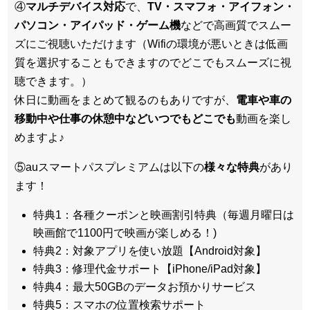
④
マルチデバイス対応
で、
TV・スマフォ・アイフォン・
パソコン・アイパッド・ゲーム機
などで高画質でスムー
ズにご視聴いただけます（Wifiの環境が悪いときは低画
質を選択することもできますのでどこでもスムーズに視
聴できます。）
休日に動画をまとめて観るのもありですが、
電車や車の
移動中や仕事の休憩中などいつでもどこでも
動画を楽し
めますよ♪
⑤auスマートパスプレミアムは以下の
様々な特典
があり
ます！
特典1：各種クーポンと映画割引特典（毎週月曜日は
映画館で1100円で映画が楽しめる！)
特典2：対象アプリを使い放題【Android対象】
特典3：修理代金サポート【iPhone/iPad対象】
特典4：最大50GBのデータお預かりサービス
特典5：スマホの位置検索サポート