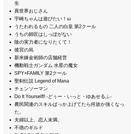
生
異世界おじさん
宇崎ちゃんは遊びたい！ω
うたわれるもの 二人の白皇 第2クール
うちの師匠はしっぽがない
陰の実力者になりたくて！
後宮の烏
新米錬金術師の店舗経営
機動戦士ガンダム 水星の魔女
SPY×FAMILY 第2クール
聖剣伝説 Legend of Mana
チェンソーマン
Do It Yourself!! -どぅー・いっと・ゆあせるふ-
農民関連のスキルばっか上げてたら何故か強くなっ
た。
夫婦以上、恋人未満。
不徳のギルド