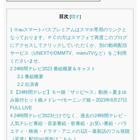
目次
[
隠す
]
1
※auスマートパスプレミアムはスマホ専用のリンクと
なっております。ＰＣの方はスマフォで再度このブログ
にアクセスしてクリックしていただくか、別の動画配信
サービス（UNEXTやDMMTV、mieruTVなど）をご利用
くださいませ。
2
24時間テレビ2023 番組概要＆キャスト
2.1
番組概要
2.2
出演者
3
【24時間テレビ】モー娘「ザ☆ピ〜ス」動画＜夏まゆ
み振付ヒット曲メドレー/モーニング娘＞2023年8月27日
FULL LIVE
4
24時間テレビ2023だけでなく、過去の24時間テレビ・
人気テレビ番組・音楽番組・歌番組・お笑い番組・バラ
エティ・映画・ドラマ・アニメの1話～最新話のフル視聴
（見逃し配信)や原作はこちら！