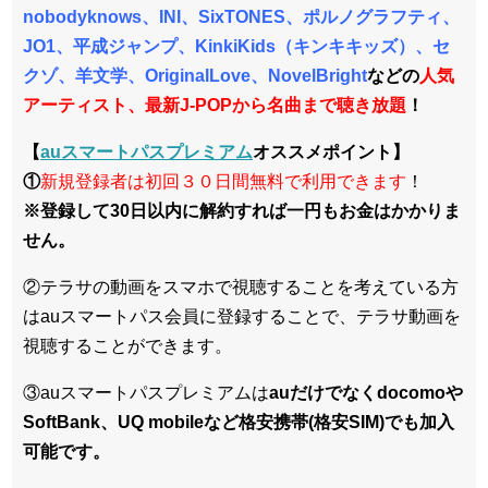
nobodyknows、INI、SixTONES、ポルノグラフティ、
JO1、平成ジャンプ、KinkiKids（キンキキッズ）、セ
クゾ、羊文学、OriginalLove、NovelBright
などの
人気
アーティスト、最新J-POPから名曲まで聴き放題
！
【
auスマートパスプレミアム
オススメポイント】
①
新規登録者は初回３０日間無料で利用できます
！
※登録して30日以内に解約すれば一円もお金はかかりま
せん。
②テラサの動画をスマホで視聴することを考えている方
はauスマートパス会員に登録することで、テラサ動画を
視聴することができます。
③auスマートパスプレミアムは
auだけでなくdocomoや
SoftBank、UQ mobileなど格安携帯(格安SIM)でも加入
可能です。