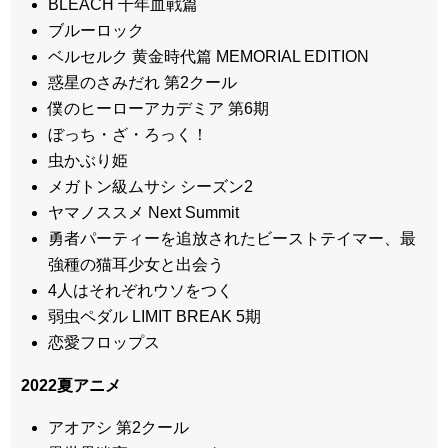
BLEACH 千年血戦篇
ブルーロック
ベルセルク 黄金時代篇 MEMORIAL EDITION
惑星のさみだれ 第2クール
僕のヒーローアカデミア 第6期
ぼっち・ざ・ろっく！
虫かぶり姫
メガトン級ムサシ シーズン2
ヤマノススメ Next Summit
勇者パーティーを追放されたビーストテイマー、最
強種の猫耳少女と出会う
4人はそれぞれウソをつく
弱虫ペダル LIMIT BREAK 5期
恋愛フロップス
2022
夏アニメ
アオアシ 第2クール