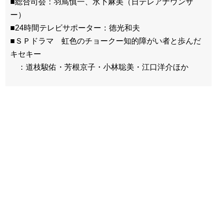
■総合司会：羽鳥慎一、水卜麻美（日テレアナウンサ
ー）
■24時間テレビサポーター：徳光和夫
■ＳＰドラマ 虹色のチョークー知的障がい者と歩んだ
キセキー
：道枝駿佑・芳根京子・小林聡美・江口洋介ほか