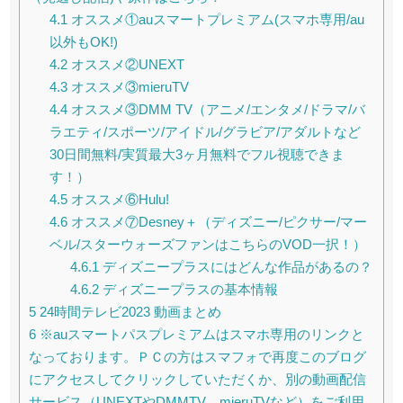
4.1
オススメ①auスマートプレミアム(スマホ専用/au
以外もOK!)
4.2
オススメ②UNEXT
4.3
オススメ③mieruTV
4.4
オススメ③DMM TV（アニメ/エンタメ/ドラマ/バ
ラエティ/スポーツ/アイドル/グラビア/アダルトなど
30日間無料/実質最大3ヶ月無料でフル視聴できま
す！）
4.5
オススメ⑥Hulu!
4.6
オススメ⑦Desney＋（ディズニー/ピクサー/マー
ベル/スターウォーズファンはこちらのVOD一択！）
4.6.1
ディズニープラスにはどんな作品があるの？
4.6.2
ディズニープラスの基本情報
5
24時間テレビ2023 動画まとめ
6
※auスマートパスプレミアムはスマホ専用のリンクと
なっております。ＰＣの方はスマフォで再度このブログ
にアクセスしてクリックしていただくか、別の動画配信
サービス（UNEXTやDMMTV、mieruTVなど）をご利用