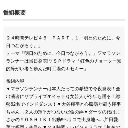
番組概要
２４時間テレビ４６ ＰＡＲＴ．１「明日のために、今
日つながろう。」
テーマ「明日のために、今日つながろう。」▽マラソン
ランナーは当日発表!▽ＳＰドラマ「虹色のチョークー知
的障がい者と歩んだ町工場のキセキー」
番組内容
▼マラソンランナーは本人たっての希望で今夜発表！全
出演者にサプライズ▼イッテＱ女芸人が今年も踊る！総
勢62名でインドダンス！▼大谷翔平と心臓病と闘う翔平
ちゃん…２人の翔平がつないだ命の絆▼ダーツの旅はま
さかのＹＯＳＨＩＫＩ出動!!ヘリコで出身地へ…芦田愛
菜は福岡・糸島へ▼２４時間テレビＳＰドラマ「虹色の