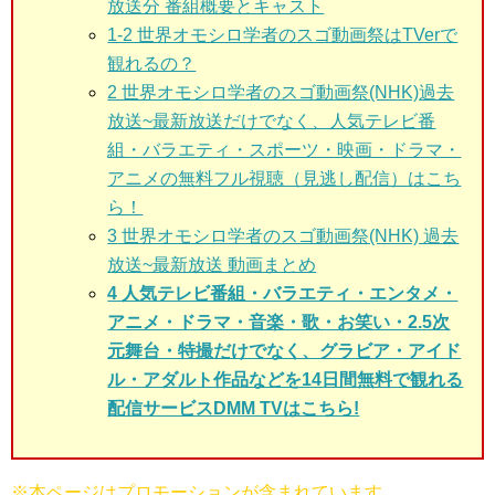
放送分 番組概要とキャスト
1-2 世界オモシロ学者のスゴ動画祭はTVerで
観れるの？
2 世界オモシロ学者のスゴ動画祭(NHK)
過去
放送~最新放送だけでなく、人気テレビ番
組・バラエティ・スポーツ・映画・ドラマ・
アニメの無料フル視聴（見逃し配信）はこち
ら！
3
世界オモシロ学者のスゴ動画祭(NHK) 過去
放送~最新放送 動画まとめ
4 人気テレビ番組・バラエティ・エンタメ・
アニメ・ドラマ・音楽・歌・お笑い・2.5次
元舞台・特撮だけでなく、グラビア・アイド
ル・アダルト作品などを14日間無料で観れる
配信サービスDMM TVはこちら!
※本ページはプロモーションが含まれています