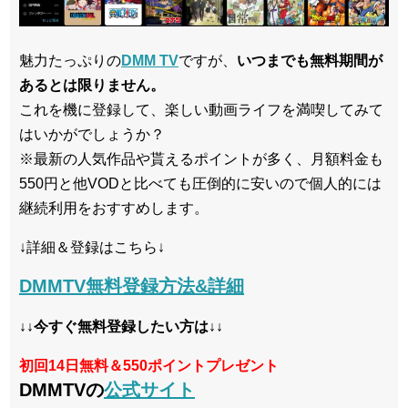
魅力たっぷりの
DMM TV
ですが、
いつまでも無料期間が
あるとは限りません。
これを機に登録して、楽しい動画ライフを満喫してみて
はいかがでしょうか？
※最新の人気作品や貰えるポイントが多く、月額料金も
550円と他VODと比べても圧倒的に安いので個人的には
継続利用をおすすめします。
↓詳細＆登録はこちら↓
DMMTV無料登録方法&詳細
↓↓今すぐ無料登録したい方は↓↓
初回14日無料＆550ポイントプレゼント
DMMTVの
公式サイト