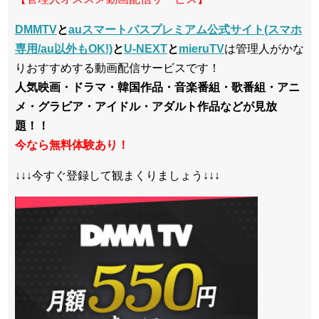
DMMTV
と
auスマートパスプレミアム公式サイト(スマホ
専用/au以外もOK!)
と
U-NEXT
と
mieruTV
は管理人がかな
りおすすめする動画配信サービスです！
人気映画・ドラマ・韓国作品・音楽番組・歌番組・アニ
メ・グラビア・アイドル・アダルト作品などが見放
題！！
今なら無料体験あり！
↓↓↓今すぐ登録して観まくりましょう↓↓↓