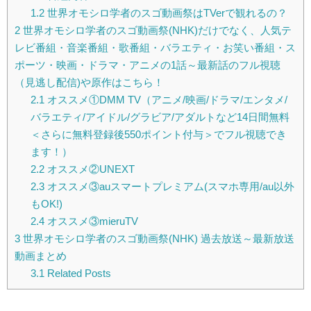
1.2
世界オモシロ学者のスゴ動画祭はTVerで観れるの？
2
世界オモシロ学者のスゴ動画祭(NHK)だけでなく、人気テ
レビ番組・音楽番組・歌番組・バラエティ・お笑い番組・ス
ポーツ・映画・ドラマ・アニメの1話～最新話のフル視聴
（見逃し配信)や原作はこちら！
2.1
オススメ①DMM TV（アニメ/映画/ドラマ/エンタメ/
バラエティ/アイドル/グラビア/アダルトなど14日間無料
＜さらに無料登録後550ポイント付与＞でフル視聴でき
ます！）
2.2
オススメ②UNEXT
2.3
オススメ③auスマートプレミアム(スマホ専用/au以外
もOK!)
2.4
オススメ③mieruTV
3
世界オモシロ学者のスゴ動画祭(NHK) 過去放送～最新放送
動画まとめ
3.1
Related Posts