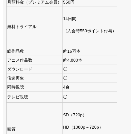
月額料金（プレミアム会員）
550円
14日間
無料トライアル
（入会時550ポイント付与）
総作品数
約16万本
アニメ作品数
約4,800本
ダウンロード
◯
倍速再生
◯
同時視聴
4台
テレビ視聴
◯
SD（720p）
HD（1080p～720p）
画質