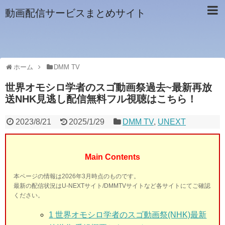
動画配信サービスまとめサイト
ホーム
DMM TV
世界オモシロ学者のスゴ動画祭過去~最新再放
送NHK見逃し配信無料フル視聴はこちら！
2023/8/21
2025/1/29
DMM TV
,
UNEXT
Main Contents
本ページの情報は2026年3月時点のものです。
最新の配信状況はU-NEXTサイト/DMMTVサイトなど各サイトにてご確認
ください。
1
世界オモシロ学者のスゴ動画祭(NHK)最新