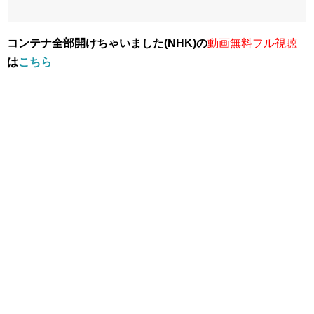
コンテナ全部開けちゃいました(NHK)の
動画無料フル視聴
は
こちら