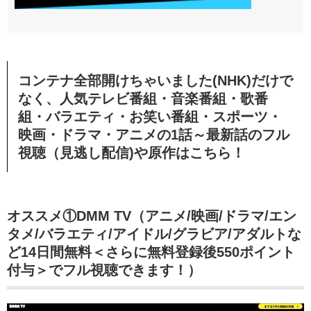
コンテナ全部開けちゃいました(NHK)だけで
なく、人気テレビ番組・音楽番組・歌番
組・
バラエティ・お笑い番組・スポーツ・
映画・ドラマ・アニメの1話～最新話のフル
視聴（見逃し配信)や原作はこちら！
オススメ①DMM TV（アニメ/映画/ドラマ/エン
タメ/バラエティ/アイドル/グラビア/アダルトな
ど14日間無料＜さらに無料登録後550ポイント
付与＞でフル視聴できます！）