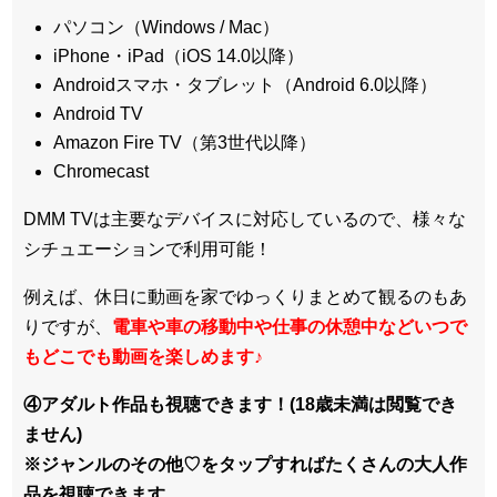
パソコン（Windows / Mac）
iPhone・iPad（iOS 14.0以降）
Androidスマホ・タブレット（Android 6.0以降）
Android TV
Amazon Fire TV（第3世代以降）
Chromecast
DMM TVは主要なデバイスに対応しているので、
様々な
シチュエーションで利用可能！
例えば、休日に動画を家でゆっくりまとめて観るのもあ
りですが、
電車や車の移動中や仕事の休憩中などいつで
もどこでも動画を楽しめます
♪
④アダルト作品も視聴できます！(18歳未満は閲覧でき
ません)
※ジャンルのその他♡をタップすればたくさんの大人作
品を視聴できます。