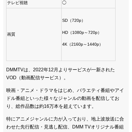
テレビ視聴
◯
SD（720p）
HD（1080p～720p）
画質
4K（2160p～1440p）
DMMTVは、2022年12月よりサービスが一新された
VOD（動画配信サービス）。
映画・アニメ・ドラマをはじめ、バラエティ番組やアイ
ドル番組といった様々なジャンルの動画を配信してお
り、総作品数は約16万本を超えています。
特にアニメジャンルに力が入っており、地上波放送に合
わせた先行配信・見逃し配信、DMM TVオリジナル番組