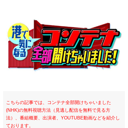
こちらの記事では、コンテナ全部開けちゃいました
(NHK)の無料視聴方法（見逃し配信を無料で見る方
法）、番組概要、出演者、YOUTUBE動画などを紹介し
ております。