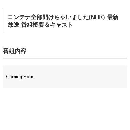
コンテナ全部開けちゃいました(NHK) 最新
放送 番組概要＆キャスト
番組内容
Coming Soon