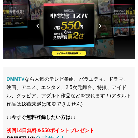
DMMTV
なら人気のテレビ番組、バラエティ、ドラマ、
映画、アニメ、エンタメ、2.5次元舞台、特撮、アイド
ル、グラビア、アダルト作品などを観れます！(アダルト
作品は18歳未満は閲覧できません)
↓↓今すぐ無料登録したい方は↓↓
初回14日無料＆550ポイントプレゼント