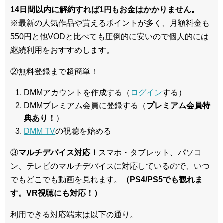
14日間以内に解約すれば1円もお金はかかりません。
※最新の人気作品や貰えるポイントが多く、月額料金も
550円と他VODと比べても圧倒的に安いので個人的には
継続利用をおすすめします。
②無料登録まで超簡単！
DMMアカウントを作成する（
ログイン
する）
DMMプレミアム会員に登録する（
プレミアム会員特
典あり！
）
DMM TV
の視聴を始める
③
マルチデバイス対応！
スマホ・タブレット、パソコ
ン、テレビのマルチデバイスに対応している
ので、いつ
でもどこでも動画を見れます。
（PS4/PS5でも観れま
す。VR視聴にも対応！）
利用できる対応端末は以下の通り。