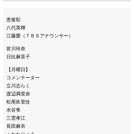
恵俊彰
八代英輝
江藤愛（ＴＢＳアナウンサー）
皆川玲奈
日比麻音子
【月曜日】
コメンテーター
立川志らく
渡辺満里奈
松尾依里佳
水谷隼
三雲孝江
長田麻衣