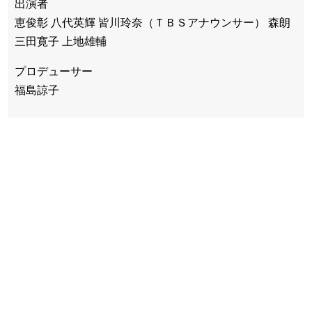
出演者
恵俊彰 八代英輝 皆川玲奈（ＴＢＳアナウンサー） 森朗
三田寛子 上地雄輔
プロデューサー
福島諒子