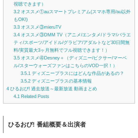
視聴できます）
3.2
オススメ①auスマートプレミアム(スマホ専用/au以外
もOK!)
3.3
オススメ③mieruTV
3.4
オススメ③DMM TV（アニメ/エンタメ/ドラマ/バラエ
ティ/スポーツ/アイドル/グラビア/アダルトなど30日間無
料/実質最大3ヶ月無料でフル視聴できます！）
3.5
オススメ④Desney＋（ディズニー/ピクサー/マーベ
ル/スターウォーズファンはこちらのVOD一択！）
3.5.1
ディズニープラスにはどんな作品があるの？
3.5.2
ディズニープラスの基本情報
4
ひるおび! 過去放送～最新放送 動画まとめ
4.1
Related Posts
ひるおび! 番組概要＆出演者