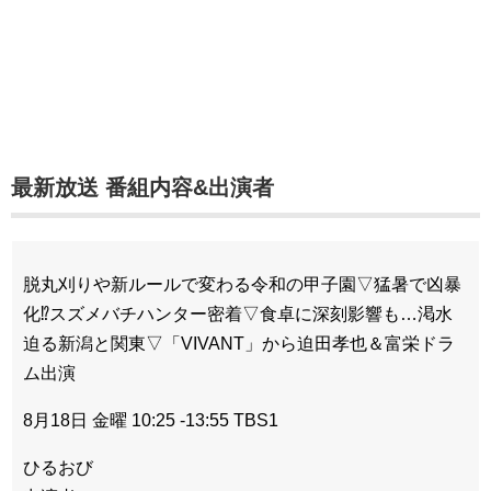
最新放送 番組内容&出演者
脱丸刈りや新ルールで変わる令和の甲子園▽猛暑で凶暴
化⁉スズメバチハンター密着▽食卓に深刻影響も…渇水
迫る新潟と関東▽「VIVANT」から迫田孝也＆富栄ドラ
ム出演
8月18日 金曜 10:25 -13:55 TBS1
ひるおび