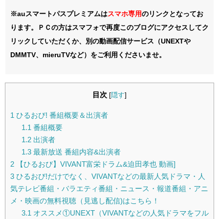
※auスマートパスプレミアムは
スマホ
専用
のリンクとなってお
ります。ＰＣの方はスマフォで再度このブログにアクセスしてク
リックしていただくか、別の動画配信サービス（UNEXTや
DMMTV、mieruTVなど）をご利用くださいませ。
目次
[
隠す
]
1
ひるおび! 番組概要＆出演者
1.1
番組概要
1.2
出演者
1.3
最新放送 番組内容&出演者
2
【ひるおび】VIVANT富栄ドラム&迫田孝也 動画]
3
ひるおび!だけでなく、VIVANTなどの最新人気ドラマ・人
気テレビ番組・バラエティ番組・ニュース・報道番組・アニ
メ・映画の無料視聴（見逃し配信)はこちら！
3.1
オススメ①UNEXT（VIVANTなどの人気ドラマをフル