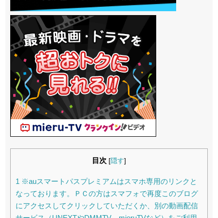
目次
[
隠す
]
1
※auスマートパスプレミアムはスマホ専用のリンクと
なっております。ＰＣの方はスマフォで再度このブログ
にアクセスしてクリックしていただくか、別の動画配信
サービス（UNEXTやDMMTV、mieruTVなど）をご利用