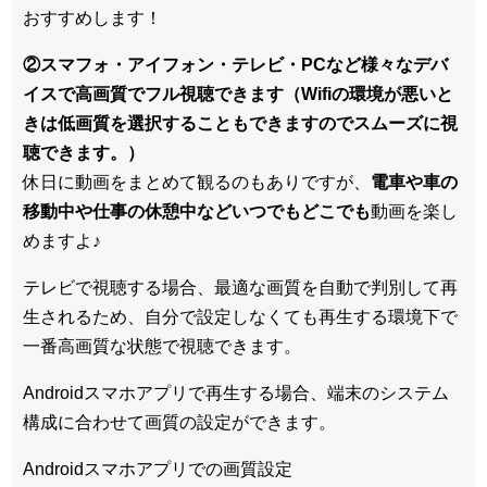
おすすめします！
②スマフォ・アイフォン・テレビ・PCなど様々なデバ
イスで高画質でフル視聴できます（Wifiの環境が悪いと
きは低画質を選択することもできますのでスムーズに視
聴できます。）
休日に動画をまとめて観るのもありですが、
電車や車の
移動中や仕事の休憩中などいつでもどこでも
動画を楽し
めますよ♪
テレビで視聴する場合、最適な画質を自動で判別して再
生されるため、
自分で設定しなくても再生する環境下で
一番高画質な状態
で視聴できます。
Androidスマホアプリで再生する場合、端末のシステム
構成に合わせて画質の設定ができます。
Androidスマホアプリでの画質設定