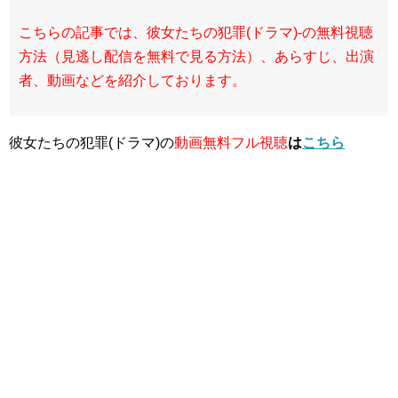
こちらの記事では、彼女たちの犯罪(ドラマ)-の無料視聴
方法（見逃し配信を無料で見る方法）、あらすじ、出演
者、動画などを紹介しております。
彼女たちの犯罪(ドラマ)の
動画無料フル視聴
は
こちら