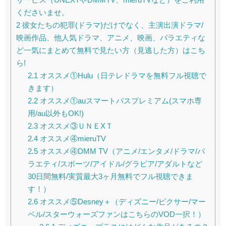
くださいませ。
2
彼女たちの犯罪(ドラマ)だけでなく、主演出演ドラマ/
映画作品、他人気ドラマ、アニメ、映画、バラエティな
ど一気にまとめて無料で見たい方（見逃した方）はこち
ら!
2.1
オススメ①Hulu（日テレドラマを無料フル視聴で
きます）
2.2
オススメ①auスマートパスプレミアム(スマホ専
用/au以外もOK!)
2.3
オススメ③ＵＮＥXＴ
2.4
オススメ④mieruTV
2.5
オススメ④DMM TV（アニメ/エンタメ/ドラマ/バ
ラエティ/スポーツ/アイドル/グラビア/アダルトなど
30日間無料/実質最大3ヶ月無料でフル視聴できま
す！）
2.6
オススメ⑤Desney＋（ディズニー/ピクサー/マー
ベル/スターウォーズファンはこちらのVOD一択！）