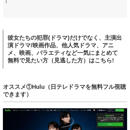
彼女たちの犯罪(ドラマ)だけでなく、主演出
演ドラマ/映画作品、他人気ドラマ、アニ
メ、映画、バラエティなど一気にまとめて
無料で見たい方（見逃した方）はこちら!
オススメ①Hulu（日テレドラマを無料フル視聴
できます）