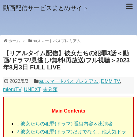
動画配信サービスまとめサイト
ホーム
auスマートパスプレミアム
【リアルタイム配信】彼女たちの犯罪3話＜動
画/ドラマ/見逃し/無料/再放送/フル視聴＞2023
年8月3日 FULL LIVE
2023/8/3
auスマートパスプレミアム
,
DMM TV
,
mieruTV
,
UNEXT
,
未分類
Main Contents
1 彼女たちの犯罪(ドラマ) 番組内容＆出演者
2 彼女たちの犯罪(ドラマ)だけでなく、他人気ドラ