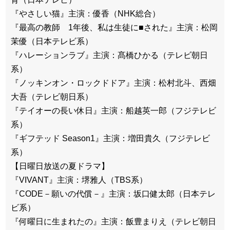
『やさしい猫』主演：優香（NHK総合）
『最高の教師 1年後、私は生徒に■された』主演：松岡
茉優（日本テレビ系）
『ハレーションラブ』主演：髙橋ひかる（テレビ朝日
系）
『ノッキンオン・ロックドドア』主演：松村北斗、西畑
大吾（テレビ朝日系）
『テイオーの長い休日』主演：船越英一郎（フジテレビ
系）
『ギフテッド Season1』主演：増田貴久（フジテレビ
系）
【日曜日放送の夏ドラマ】
『VIVANT』主演：堺雅人（TBS系）
『CODE－願いの代償－』主演：坂口健太郎（日本テレ
ビ系）
『何曜日に生まれたの』主演：飯豊まりえ（テレビ朝日