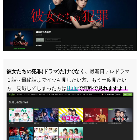
彼女たちの犯罪(ドラマ)だけでなく、
最新日テレドラマ
１話～最終話までイッキ見したい方、もう一度見たい
方、見逃してしまった方は
Hulu
で無料で見れますよ！