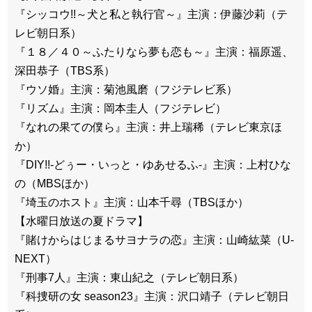
『シッコウ!!～犬と私と執行官～』主演：伊藤沙莉（テ
レビ朝日系）
『１８／４０～ふたりなら夢も恋も～』主演：福原遥、
深田恭子（TBS系）
『ウソ婚』主演：菊池風磨（フジテレビ系）
『リズム』主演：岡本圭人（フジテレビ）
『なれの果ての僕ら』主演：井上瑞稀（テレビ東京ほ
か）
『DIY!!-どぅー・いっと・ゆあせるふ-』主演：上村ひな
の（MBSほか）
『埼玉のホスト』主演：山本千尋（TBSほか）
【水曜日放送の夏ドラマ】
『賭けからはじまるサヨナラの恋』主演：山崎紘菜（U-
NEXT）
『刑事7人』主演：東山紀之（テレビ朝日系）
『科捜研の女 season23』主演：沢口靖子（テレビ朝日