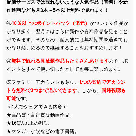
配信サービスでは観れないような人気作品（有料）や新
作映画なども月3本～5本以上無料で見れます！
④
40％以上のポイントバック（還元）
がついてる作品が
かなり多く、翌月にはさらに新作や有料作品を見ること
ができます。そのため、個人的には無料期間を過ぎても
かなり楽しめるので継続することをおすすめします！
④
無料で観れる見放題作品もたくさんあります
ので、ポ
イントをすべて使い切ったとしても毎日楽しめます。
⑤ファミリーアカウントもあり、
1つの契約でアカウン
トを無料で3つまで追加できます
。しかも、
同時視聴も
可能
です。
＜4人でシェアできる内容＞
★高品質・高音質な動画作品。
★160誌以上の雑誌。
★マンガ、小説などの電子書籍。