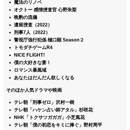
魔法のリノベ
オクトー 感情捜査官 心野朱梨
晩酌の流儀
遺留捜査（2022）
刑事7人（2022）
警視庁強行犯係 樋口顕 Season２
トモダチゲームR4
NICE FLIGHT!
僕の大好きな妻！
ロマンス暴風域
あなたはだんだん欲しくなる
そのほか人気ドラマや映画
テレ朝「刑事ゼロ」沢村一樹
テレ朝「ハケン占い師アタル」杉咲花
NHK「トクサツガガガ」小芝風花
テレ朝「僕の初恋をキミに捧ぐ」野村周平