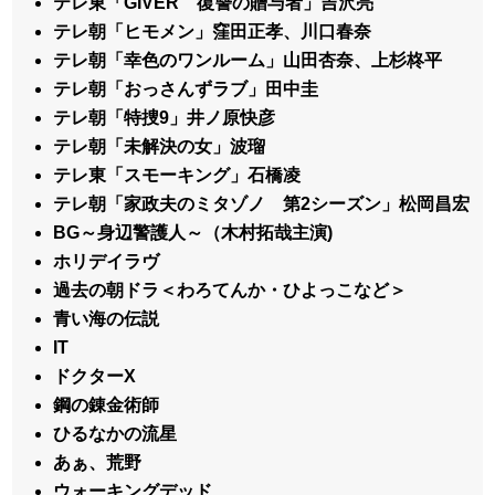
テレ東「GIVER 復讐の贈与者」吉沢亮
テレ朝「ヒモメン」窪田正孝、川口春奈
テレ朝「幸色のワンルーム」山田杏奈、上杉柊平
テレ朝「おっさんずラブ」田中圭
テレ朝「特捜9」井ノ原快彦
テレ朝「未解決の女」波瑠
テレ東「スモーキング」石橋凌
テレ朝「家政夫のミタゾノ 第2シーズン」松岡昌宏
BG～身辺警護人～（木村拓哉主演)
ホリデイラヴ
過去の朝ドラ＜わろてんか・ひよっこなど＞
青い海の伝説
IT
ドクターX
鋼の錬金術師
ひるなかの流星
あぁ、荒野
ウォーキングデッド