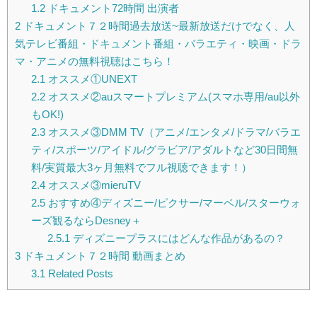
1.2
ドキュメント72時間 出演者
2
ドキュメント７２時間過去放送~最新放送だけでなく、人
気テレビ番組・ドキュメント番組・バラエティ・映画・ドラ
マ・アニメの無料視聴はこちら！
2.1
オススメ①UNEXT
2.2
オススメ②auスマートプレミアム(スマホ専用/au以外
もOK!)
2.3
オススメ③DMM TV（アニメ/エンタメ/ドラマ/バラエ
ティ/スポーツ/アイドル/グラビア/アダルトなど30日間無
料/実質最大3ヶ月無料でフル視聴できます！）
2.4
オススメ③mieruTV
2.5
おすすめ④ディズニー/ピクサー/マーベル/スターウォ
ーズ観るならDesney＋
2.5.1
ディズニープラスにはどんな作品があるの？
3
ドキュメント７２時間 動画まとめ
3.1
Related Posts