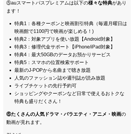
⑤auスマートパスプレミアムは以下の
様々な特典
があり
ます！
特典1：各種クーポンと映画割引特典（毎週月曜日は
映画館で1100円で映画が楽しめる！)
特典2：対象アプリを使い放題【Android対象】
特典3：修理代金サポート【iPhone/iPad対象】
特典4：最大50GBのデータお預かりサービス
特典5：スマホの位置検索サポート
最新のJ-POPから名曲まで聴き放題
人気のファッション誌や週刊誌が読み放題
ライブチケットの先行予約可
ショッピングやクーポンなど日常で使えるおトクな
特典も盛りだくさん！
⑥たくさんの人気ドラマ・バラエティ・アニメ・映画
の
動画が見れます。