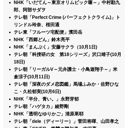
NHK「いだてん～東京オリムピック噺～」中村勘九
郎、阿部サダヲ
テレ朝「Perfect Crime (パーフェクトクライム)」ト
リンドル玲奈、桜田通
テレ東「フルーツ宅配便」濱田岳
NHK「西郷どん」鈴木亮平
NHK「まんぷく」安藤サクラ（10月1日)
テレ朝「科捜研の女 第18シリーズ」沢口靖子(10月
18日)
テレ朝「リーガルV～元弁護士・小鳥遊翔子～」米
倉涼子(10月11日)
テレ朝「深夜のダメ恋図鑑」馬場ふみか・佐野ひな
こ・久松郁実(10月6日)
NHK「半分、青い。」永野芽郁
テレ朝「ハゲタカ」綾野剛
NHK「透明なゆりかご」清原果耶
テレ朝「dele（ディーリー）」菅田将暉、山田孝之