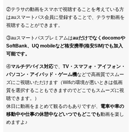
②テラサの動画をスマホで視聴することを考えている方
はauスマートパス会員に登録することで、テラサ動画を
視聴することができます。
③auスマートパスプレミアムは
auだけでなくdocomoや
SoftBank、UQ mobileなど格安携帯(格安SIM)でも加入
可能です。
④
マルチデバイス対応
で、
TV・スマフォ・アイフォン・
パソコン・アイパッド・ゲーム機
などで高画質でスムー
ズにご視聴いただけます（Wifiの環境が悪いときは低画
質を選択することもできますのでどこでもスムーズに視
聴できます。）
休日に動画をまとめて観るのもありですが、
電車や車の
移動中や仕事の休憩中などいつでもどこでも
動画を楽し
めますよ♪