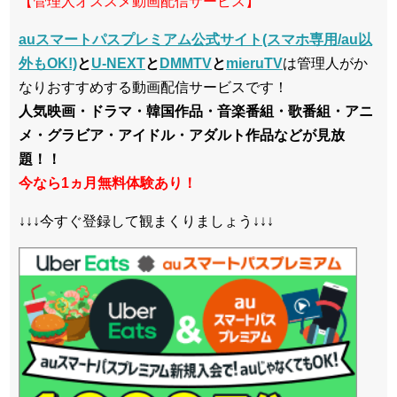
【管理人オススメ動画配信サービス】
auスマートパスプレミアム公式サイト(スマホ専用/au以
外もOK!)
と
U-NEXT
と
DMMTV
と
mieruTV
は管理人がか
なりおすすめする動画配信サービスです！
人気映画・ドラマ・韓国作品・音楽番組・歌番組・アニ
メ・グラビア・アイドル・アダルト作品などが見放
題！！
今なら1ヵ月無料体験あり！
↓↓↓今すぐ登録して観まくりましょう↓↓↓