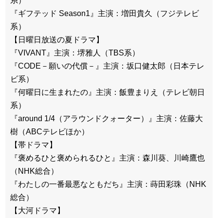
系）
『ギフテッド Season1』主演：増田貴久（フジテレビ
系）
【日曜日放送の夏ドラマ】
『VIVANT』主演：堺雅人（TBS系）
『CODE－願いの代償－』主演：坂口健太郎（日本テレ
ビ系）
『何曜日に生まれたの』主演：飯豊まりえ（テレビ朝日
系）
『around 1/4（アラウンドクォーター）』主演：佐藤大
樹（ABCテレビほか）
【帯ドラマ】
『褒めるひと褒められるひと』主演：森川葵、川崎鷹也
（NHK総合）
『わたしの一番最悪なともだち』主演：蒔田彩珠（NHK
総合）
【大河ドラマ】