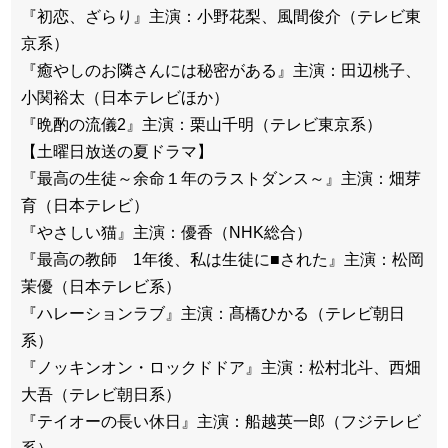
『初恋、ざらり』主演：小野花梨、風間俊介（テレビ東
京系）
『癒やしのお隣さんには秘密がある』主演：田辺桃子、
小関裕太（日本テレビほか）
『晩酌の流儀2』主演：栗山千明（テレビ東京系）
【土曜日放送の夏ドラマ】
『最高の生徒～余命１年のラストダンス～』主演：畑芽
育（日本テレビ）
『やさしい猫』主演：優香（NHK総合）
『最高の教師 1年後、私は生徒に■された』主演：松岡
茉優（日本テレビ系）
『ハレーションラブ』主演：髙橋ひかる（テレビ朝日
系）
『ノッキンオン・ロックドドア』主演：松村北斗、西畑
大吾（テレビ朝日系）
『テイオーの長い休日』主演：船越英一郎（フジテレビ