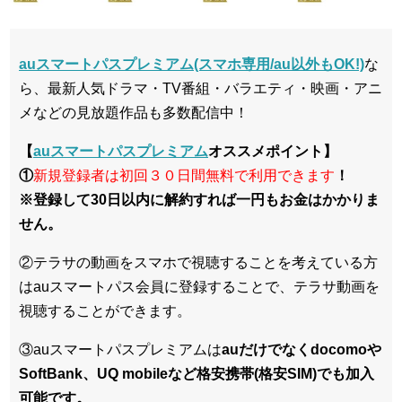
auスマートパスプレミアム(スマホ専用/au以外もOK!)
な
ら、最新人気ドラマ・TV番組・バラエティ・映画・アニ
メなどの見放題作品も多数配信中！
【
auスマートパスプレミアム
オススメポイント】
①
新規登録者は初回３０日間無料で利用できま
す
！
※登録して30日以内に解約すれば一円もお金はかかりま
せん。
②テラサの動画をスマホで視聴することを考えている方
はauスマートパス会員に登録することで、テラサ動画を
視聴することができます。
③auスマートパスプレミアムは
auだけでなくdocomoや
SoftBank、UQ mobileなど格安携帯(格安SIM)でも加入
可能です。