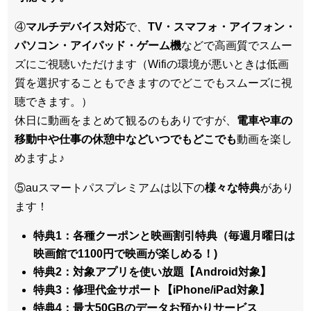
④
マルチデバイス対応
で、
TV・スマフォ・アイフォン・
パソコン・アイパッド・ゲーム機
などで高画質でスムー
ズにご視聴いただけます（Wifiの環境が悪いときは低画
質を選択することもできますのでどこでもスムーズに視
聴できます。）
休日に動画をまとめて観るのもありですが、
電車や車の
移動中や仕事の休憩中などいつでもどこでも
動画を楽し
めますよ♪
⑤auスマートパスプレミアムは以下の
様々な特典
があり
ます！
特典1：各種クーポンと映画割引特典（毎週月曜日は
映画館で1100円で映画が楽しめる！)
特典2：対象アプリを使い放題【Android対象】
特典3：修理代金サポート【iPhone/iPad対象】
特典4：最大50GBのデータお預かりサービス