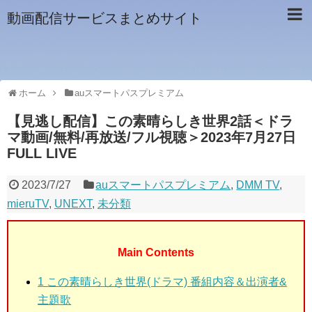
動画配信サービスまとめサイト
ホーム
auスマートパスプレミアム
【見逃し配信】この素晴らしき世界2話＜ドラ
マ動画/無料/再放送/フル視聴＞2023年7月27日
FULL LIVE
2023/7/27
auスマートパスプレミアム
,
DMM TV
,
mieruTV
,
UNEXT
,
未分類
Main Contents
1 この素晴らしき世界(ドラマ) 番組内容＆出演者&
主題歌