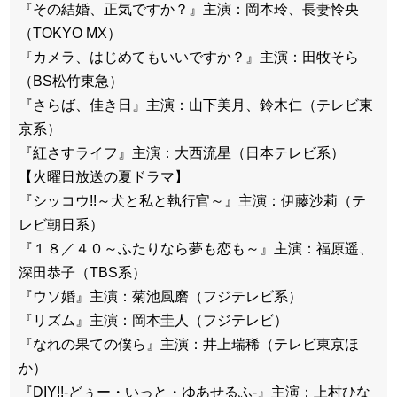
『その結婚、正気ですか？』主演：岡本玲、長妻怜央
（TOKYO MX）
『カメラ、はじめてもいいですか？』主演：田牧そら
（BS松竹東急）
『さらば、佳き日』主演：山下美月、鈴木仁（テレビ東
京系）
『紅さすライフ』主演：大西流星（日本テレビ系）
【火曜日放送の夏ドラマ】
『シッコウ!!～犬と私と執行官～』主演：伊藤沙莉（テ
レビ朝日系）
『１８／４０～ふたりなら夢も恋も～』主演：福原遥、
深田恭子（TBS系）
『ウソ婚』主演：菊池風磨（フジテレビ系）
『リズム』主演：岡本圭人（フジテレビ）
『なれの果ての僕ら』主演：井上瑞稀（テレビ東京ほ
か）
『DIY!!-どぅー・いっと・ゆあせるふ-』主演：上村ひな