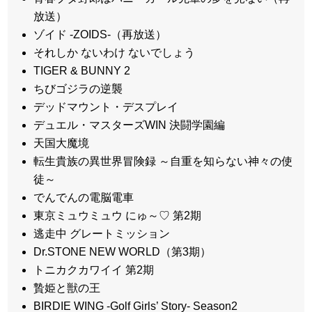
放送）
ゾイド -ZOIDS-（再放送）
それしか ないわけ ないでしょう
TIGER & BUNNY 2
ちびゴジラの逆襲
デッドマウント・デスプレイ
デュエル・マスターズWIN 決闘学園編
天国大魔境
転生貴族の異世界冒険録 ～自重を知らない神々の使
徒～
でんでんの電脳電車
東京ミュウミュウ にゅ～♡ 第2期
逃走中 グレートミッション
Dr.STONE NEW WORLD（第3期）
トニカクカワイイ 第2期
贄姫と獣の王
BIRDIE WING -Golf Girls’ Story- Season2