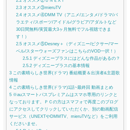
2.2
オススメ②ＵＮＥXＴ
2.3
オススメ③mieruTV
2.4
オススメ④DMM TV（アニメ/エンタメ/ドラマ/バ
ラエティ/スポーツ/アイドル/グラビア/アダルトなど
30日間無料/実質最大3ヶ月無料でフル視聴できま
す！）
2.5
オススメ⑤Desney＋（ディズニー/ピクサー/マー
ベル/スターウォーズファンはこちらのVOD一択！）
2.5.1
ディズニープラスにはどんな作品があるの？
2.5.2
ディズニープラスの基本情報
3
この素晴らしき世界(ドラマ) 番組概要＆出演者&主題歌
情報
4
この素晴らしき世界(ドラマ)1話~最終回 動画まとめ
5
※auスマートパスプレミアムはスマホ専用のリンクと
なっております。ＰＣの方はスマフォで再度このブログ
にアクセスしてクリックしていただくか、別の動画配信
サービス（UNEXTやDMMTV、mieruTVなど）をご利用
くださいませ。