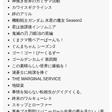
神無き世界のカミサマ活動
カワイスギクライシス
絆のアリル
機動戦士ガンダム 水星の魔女 Season2
君は放課後インソムニア
鬼滅の刃 刀鍛冶の里編
くまクマ熊ベアーぱーんち！
ぐんまちゃん シーズン2
ゴー！ゴー！びーくるずー
ゴールデンカムイ 第四期
この素晴らしい世界に爆焔を！
漣蒼士に純潔を捧ぐ
THE MARGINAL SERVICE
地獄楽
事情を知らない転校生がグイグイくる。
終末のワルキューレⅡ
スキップとローファー
青春ブタ野郎はバニーガール先輩の夢を見ない（再