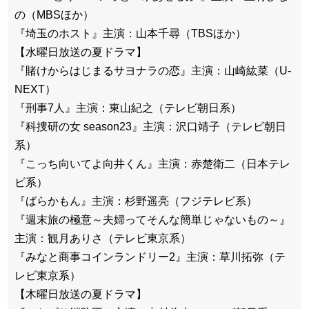
の（MBSほか）
『埼玉のホスト』主演：山本千尋（TBSほか）
【水曜日放送の夏ドラマ】
『賭けからはじまるサヨナラの恋』主演：山崎紘菜（U-
NEXT）
『刑事7人』主演：東山紀之（テレビ朝日系）
『科捜研の女 season23』主演：沢口靖子（テレビ朝日
系）
『こっち向いてよ向井くん』主演：赤楚衛二（日本テレ
ビ系）
『ばらかもん』主演：杉野遥亮（フジテレビ系）
『週末旅の極意～夫婦ってそんな簡単じゃないもの～』
主演：観月ありさ（テレビ東京系）
『みなと商事コインランドリー2』主演：草川拓弥（テ
レビ東京系）
【木曜日放送の夏ドラマ】