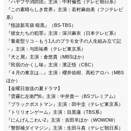
『ハヤブサ消防団』主演：中村倫也（テレビ朝日系）
『この素晴らしき世界』主演：若村麻由美（フジテレビ
系）
『怪談新耳袋 暗黒』（BS-TBS）
『彼女たちの犯罪』主演：深川麻衣（日本テレビ系）
『量産型リコ－もう1人のプラモ女子の人生組み立て記
－』主演：与田祐希（テレビ東京系）
『犬と屑』主演：倉悠貴（MBSほか）
『民宿のかくし味』主演：濱正悟（CBC）
『４月の東京は…』主演：櫻井佑樹、髙松アロハ（MBS
ほか）
【金曜日放送の夏ドラマ】
『雲霧仁左衛門6』主演：中井貴一（BSプレミアム）
『ブラックポストマン』主演：田中圭（テレビ東京系）
『トリリオンゲーム』主演：目黒蓮（TBS系）
『にんげんこわい2』主演：吉田羊ほか（WOWOW）
『警部補ダイマジン』主演：生田斗真（テレビ朝日系）