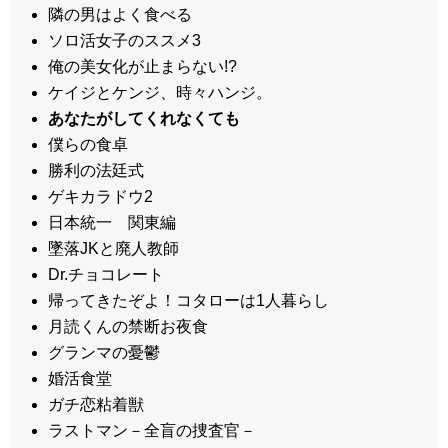
隣の男はよく食べる
ソロ活女子のススメ3
俺の美女化が止まらない!?
ケイジとケンジ、時々ハンジ。
あなたがしてくれなくても
僕らの食卓
勝利の法廷式
ゲキカラドウ2
日本統一 関東編
墜落JKと廃人教師
Dr.チョコレート
帰ってきたぞよ！コタローは1人暮らし
月読くんの禁断お夜食
グランマの憂鬱
婚活食堂
ガチ恋粘着獣
ラストマン－全盲の捜査官－