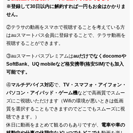
※登録して30日以内に解約すれば一円もお金はかかりま
せん。
②テラサの動画をスマホで視聴することを考えている方
はauスマートパス会員に登録することで、テラサ動画を
視聴することができます。
③auスマートパスプレミアムは
auだけでなくdocomoや
SoftBank、UQ mobileなど格安携帯(格安SIM)でも加入
可能です。
④
マルチデバイス対応
で、
TV・スマフォ・アイフォン・
パソコン・アイパッド・ゲーム機
などで高画質でスムー
ズにご視聴いただけます（Wifiの環境が悪いときは低画
質を選択することもできますのでどこでもスムーズに視
聴できます。）
休日に動画をまとめて観るのもありですが、
電車や車の
移動中や仕事の休憩中などいつでもどこでも
動画を楽し