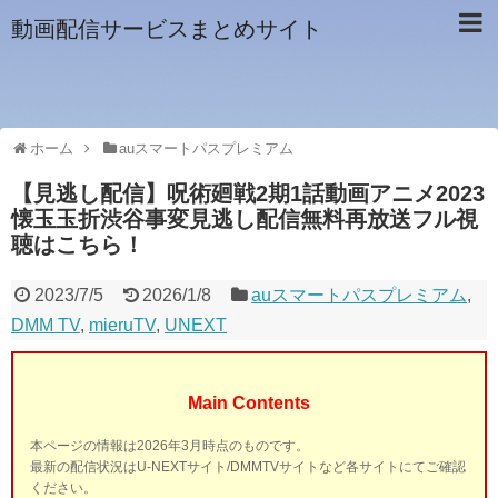
動画配信サービスまとめサイト
ホーム
auスマートパスプレミアム
【見逃し配信】呪術廻戦2期1話動画アニメ2023
懐玉玉折渋谷事変見逃し配信無料再放送フル視
聴はこちら！
2023/7/5
2026/1/8
auスマートパスプレミアム
,
DMM TV
,
mieruTV
,
UNEXT
Main Contents
本ページの情報は2026年3月時点のものです。
最新の配信状況はU-NEXTサイト/DMMTVサイトなど各サイトにてご確認
ください。