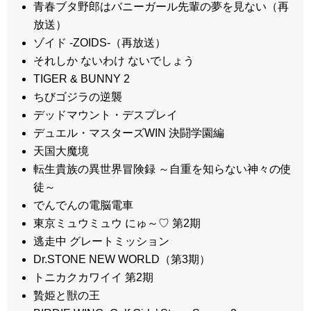
青春ブタ野郎はバニーガール先輩の夢を見ない（再
放送）
ゾイド -ZOIDS-（再放送）
それしか ないわけ ないでしょう
TIGER & BUNNY 2
ちびゴジラの逆襲
デッドマウント・デスプレイ
デュエル・マスターズWIN 決闘学園編
天国大魔境
転生貴族の異世界冒険録 ～自重を知らない神々の使
徒～
でんでんの電脳電車
東京ミュウミュウ にゅ～♡ 第2期
逃走中 グレートミッション
Dr.STONE NEW WORLD（第3期）
トニカクカワイイ 第2期
贄姫と獣の王