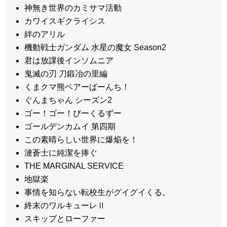
神無き世界のカミサマ活動
カワイスギクライシス
絆のアリル
機動戦士ガンダム 水星の魔女 Season2
君は放課後インソムニア
鬼滅の刃 刀鍛冶の里編
くまクマ熊ベアーぱーんち！
ぐんまちゃん シーズン2
ゴー！ゴー！びーくるずー
ゴールデンカムイ 第四期
この素晴らしい世界に爆焔を！
漣蒼士に純潔を捧ぐ
THE MARGINAL SERVICE
地獄楽
事情を知らない転校生がグイグイくる。
終末のワルキューレⅡ
スキップとローファー