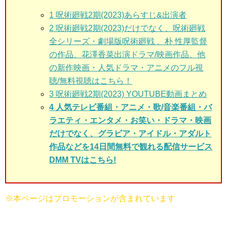
1
呪術廻戦2期(2023)あらすじ&出演者
2
呪術廻戦2期(2023)だけでなく、呪術廻戦
全シリーズ・劇場版呪術廻戦 、朴 性厚監督
の作品、花澤香菜出演ドラマ/映画作品、他
の新作映画・人気ドラマ・アニメのフル視
聴/無料視聴はこちら！
3
呪術廻戦2期(2023) YOUTUBE動画まとめ
4 人気テレビ番組・アニメ・歌/音楽番組・バ
ラエティ・エンタメ・お笑い・ドラマ・映画
だけでなく、グラビア・アイドル・アダルト
作品などを14日間無料で観れる配信サービス
DMM TVはこちら!
※本ページはプロモーションが含まれています