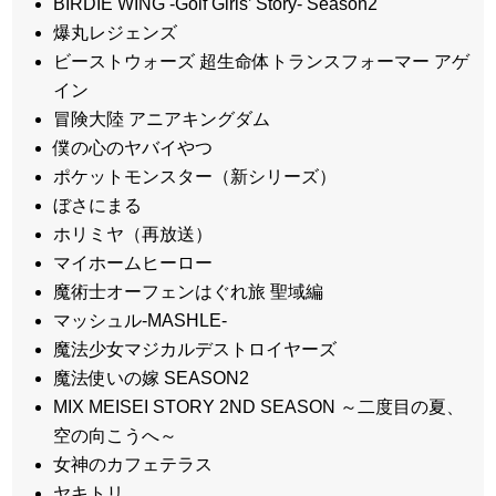
BIRDIE WING -Golf Girls’ Story- Season2
爆丸レジェンズ
ビーストウォーズ 超生命体トランスフォーマー アゲ
イン
冒険大陸 アニアキングダム
僕の心のヤバイやつ
ポケットモンスター（新シリーズ）
ぼさにまる
ホリミヤ（再放送）
マイホームヒーロー
魔術士オーフェンはぐれ旅 聖域編
マッシュル-MASHLE-
魔法少女マジカルデストロイヤーズ
魔法使いの嫁 SEASON2
MIX MEISEI STORY 2ND SEASON ～二度目の夏、
空の向こうへ～
女神のカフェテラス
ヤキトリ