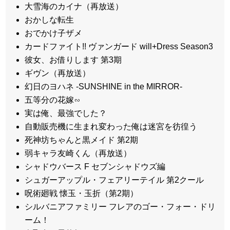
大雪海のカイナ（再放送）
おかしな転生
おでかけ子ザメ
カードファイト!! ヴァンガード will+Dress Season3
彼女、お借りします 第3期
ギヴン（再放送）
幻日のヨハネ -SUNSHINE in the MIRROR-
五等分の花嫁∽
実は俺、最強でした？
自動販売機に生まれ変わった俺は迷宮を彷徨う
死神坊ちゃんと黒メイド 第2期
弱キャラ友崎くん（再放送）
シャドウバース F セブンシャドウズ編
シュガーアップル・フェアリーテイル 第2クール
呪術廻戦 懐玉・玉折（第2期）
シルバニアファミリー フレアのゴー・フォー・ドリ
ーム！