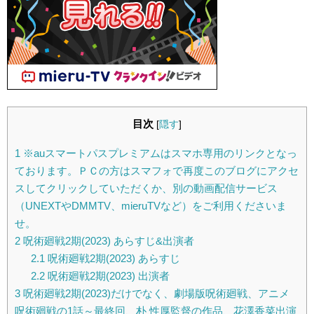
目次
[
隠す
]
1
※auスマートパスプレミアムはスマホ専用のリンクとなっ
ております。ＰＣの方はスマフォで再度このブログにアクセ
スしてクリックしていただくか、別の動画配信サービス
（UNEXTやDMMTV、mieruTVなど）をご利用くださいま
せ。
2
呪術廻戦2期(2023) あらすじ&出演者
2.1
呪術廻戦2期(2023) あらすじ
2.2
呪術廻戦2期(2023) 出演者
3
呪術廻戦2期(2023)だけでなく、劇場版呪術廻戦、アニメ
呪術廻戦の1話～最終回、朴 性厚監督の作品、花澤香菜出演