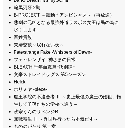
BanG Dream! It’s MyGO!!!!!
範馬刃牙 2期
B-PROJECT ～鼓動＊アンビシャス～（再放送）
悲劇の元凶となる最強外道ラスボス女王は民の為に
尽くします。
百姓貴族
夫婦交歓～戻れない夜～
Fate/strange Fake -Whispers of Dawn-
フェ～レンザイ -神さまの日常-
BLEACH 千年血戦篇ｰ訣別譚ｰ
文豪ストレイドッグス 第5シーズン
Helck
ホリミヤ -piece-
魔王学院の不適合者 Ⅱ ～史上最強の魔王の始祖、転
生して子孫たちの学校へ通う～
政宗くんのリベンジR
無職転生 Ⅱ ～異世界行ったら本気だす～
もののがたり 第二章