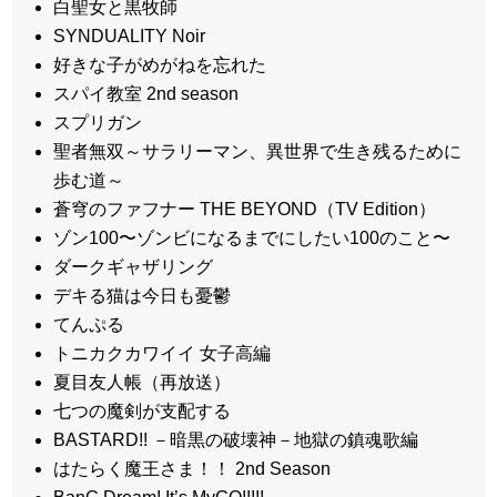
白聖女と黒牧師
SYNDUALITY Noir
好きな子がめがねを忘れた
スパイ教室 2nd season
スプリガン
聖者無双～サラリーマン、異世界で生き残るために
歩む道～
蒼穹のファフナー THE BEYOND（TV Edition）
ゾン100〜ゾンビになるまでにしたい100のこと〜
ダークギャザリング
デキる猫は今日も憂鬱
てんぷる
トニカクカワイイ 女子高編
夏目友人帳（再放送）
七つの魔剣が支配する
BASTARD!! －暗黒の破壊神－地獄の鎮魂歌編
はたらく魔王さま！！ 2nd Season