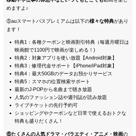
めますよ♪
⑤auスマートパスプレミアムは以下の
様々な特典
があり
ます！
特典1：各種クーポンと映画割引特典（毎週月曜日は
映画館で1100円で映画が楽しめる！)
特典2：対象アプリを使い放題【Android対象】
特典3：修理代金サポート【iPhone/iPad対象】
特典4：最大50GBのデータお預かりサービス
特典5：スマホの位置検索サポート
最新のJ-POPから名曲まで聴き放題
人気のファッション誌や週刊誌が読み放題
ライブチケットの先行予約可
ショッピングやクーポンなど日常で使えるおトクな
特典も盛りだくさん！
⑥たくさんの人気ドラマ・バラエティ・アニメ・映画
の