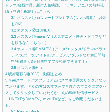
ドラマ/映画作品、新作人気映画、ドラマ、アニメの無料視
聴（見逃し配信）はこちら！
3.1
オススメ①auスマートプレミアム(スマホ専用/au以外
もOK!)
3.2
オススメ②はUNEXT！
3.3
オススメ④mieruTV（人気アニメ・映画・ドラマなど
を観るならこちら！）
3.4
オススメ④DMM TV（アニメ/エンタメ/ドラマ/バラエ
ティ/スポーツ/アイドル/グラビア/アダルトなど30日間無
料/実質最大3ヶ月無料でフル視聴できます！）
3.5
オススメ⑤Hulu！
4
呪術廻戦2期(2023) 動画まとめ
5
※auスマートパスプレミアムはスマホ専用のリンクとなっ
ております。ＰＣの方はスマフォで再度このブログにアクセ
スしてクリックしていただくか、別の動画配信サービス
（UNEXTやDMMTV、mieruTVなど）をご利用くださいま
せ。
5.1
Related Posts