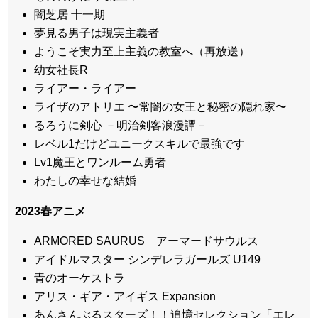
闇芝居 十一期
夢見る男子は現実主義者
ようこそ実力至上主義の教室へ（再放送）
幼女社長R
ライアー・ライアー
ライザのアトリエ 〜常闇の女王と秘密の隠れ家〜
るろうに剣心 －明治剣客浪漫譚－
レベル1だけどユニークスキルで最強です
Lv1魔王とワンルーム勇者
わたしの幸せな結婚
2023春アニメ
ARMORED SAURUS アーマードサウルス
アイドルマスター シンデレラガールズ U149
青のオーケストラ
アリス・ギア・アイギス Expansion
あんさんぶるスターズ！！追憶セレクション「エレ