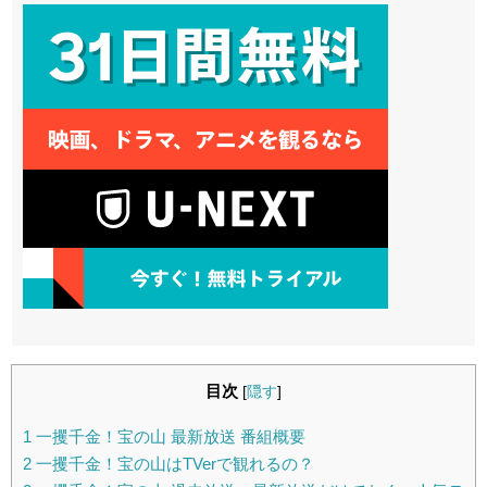
目次
[
隠す
]
1
一攫千金！宝の山 最新放送 番組概要
2
一攫千金！宝の山はTVerで観れるの？