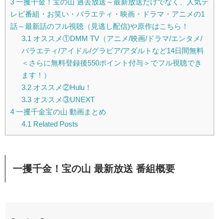
3
一攫千金！宝の山 過去放送～最新放送だけでなく、人気テ
レビ番組・お笑い・バラエティ・映画・ドラマ・アニメの1
話～最新話のフル視聴（見逃し配信)や原作はこちら！
3.1
オススメ①DMM TV（アニメ/映画/ドラマ/エンタメ/
バラエティ/アイドル/グラビア/アダルトなど14日間無料
＜さらに無料登録後550ポイント付与＞でフル視聴でき
ます！）
3.2
オススメ②Hulu！
3.3
オススメ③UNEXT
4
一攫千金宝の山 動画まとめ
4.1
Related Posts
一攫千金！宝の山 最新放送 番組概要