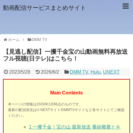
動画配信サービスまとめサイト
ホーム
DMM TV
【見逃し配信】一攫千金宝の山動画無料再放送
フル視聴(日テレ)はこちら！
2023/5/28
2026/6/2
DMM TV
,
Hulu
,
UNEXT
Main Contents
本ページの情報は2026年3月時点のものです。
最新の配信状況はU-NEXTサイト/DMMTVサイトなど各サイトにてご確認
ください。
1
一攫千金！宝の山 最新放送 番組概要とキ