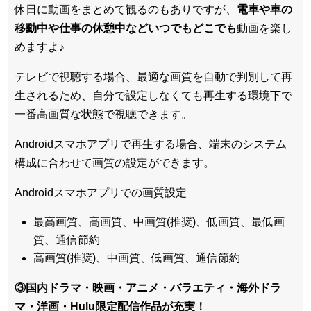
休日に動画をまとめて観るのもありですが、
電車や車の
移動中や仕事の休憩中などいつでもどこでも
動画を楽し
めますよ♪
テレビで視聴する場合、最適な画質を自動で判別して再
生されるため、
自分で設定しなくても再生する環境下で
一番高画質な状態
で視聴できます。
Androidスマホアプリで再生する場合、端末のシステム
構成に合わせて画質の設定ができます。
Androidスマホアプリでの画質設定
最高画質、高画質、中画質(推奨)、低画質、最低画
質、通信節約
高画質(推奨)、中画質、低画質、通信節約
③国内ドラマ・映画・アニメ・バラエティ・
海外ドラ
マ・洋画・Hulu限定配信作品
が充実！