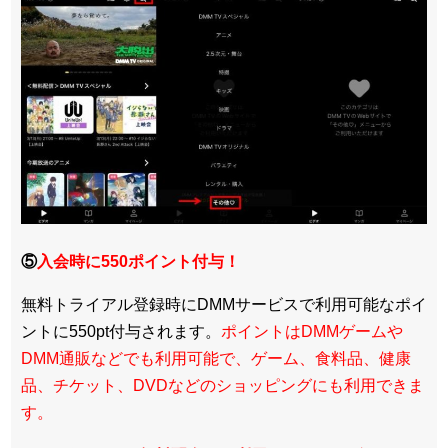
⑤
入会時に550ポイント付与！
無料トライアル登録時にDMMサービスで利用可能なポイ
ントに550pt付与されます。
ポイントはDMMゲームや
DMM通販などでも利用可能で、ゲーム、食料品、健康
品、チケット、DVDなどのショッピングにも利用できま
す。