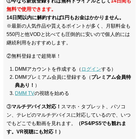
①今なら新規登録すれば無料トライアルとして
14日間も
無料で使用できます。
14日間以内に解約すれば1円もお金はかかりません。
※最新の人気作品や貰えるポイントが多く、月額料金も
550円と他VODと比べても圧倒的に安いので個人的には
継続利用をおすすめします。
②無料登録まで超簡単！
DMMアカウントを作成する（
ログイン
する）
DMMプレミアム会員に登録する（
プレミアム会員特
典あり！
）
DMM TV
の視聴を始める
③
マルチデバイス対応！
スマホ・タブレット、パソコ
ン、テレビのマルチデバイスに対応している
ので、いつ
でもどこでも動画を見れます。
（PS4/PS5でも観れま
す。VR視聴にも対応！）