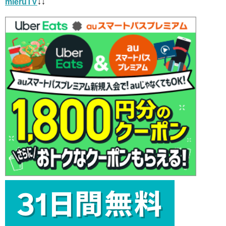
mieruTV
↓↓