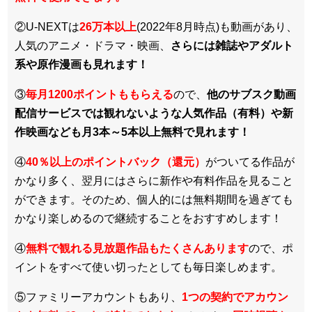
②U-NEXTは
26万本以上
(2022年8月時点)も動画があり、
人気のアニメ・ドラマ・映画、
さらには雑誌やアダルト
系や原作漫画も見れます！
③
毎月1200ポイントももらえる
ので、
他のサブスク動画
配信サービスでは観れないような人気作品（有料）や新
作映画なども月3本～5本以上無料で見れます！
④
40％以上のポイントバック（還元）
がついてる作品が
かなり多く、翌月にはさらに新作や有料作品を見ること
ができます。そのため、個人的には無料期間を過ぎても
かなり楽しめるので継続することをおすすめします！
④
無料で観れる見放題作品もたくさんあります
ので、ポ
イントをすべて使い切ったとしても毎日楽しめます。
⑤ファミリーアカウントもあり、
1つの契約でアカウン