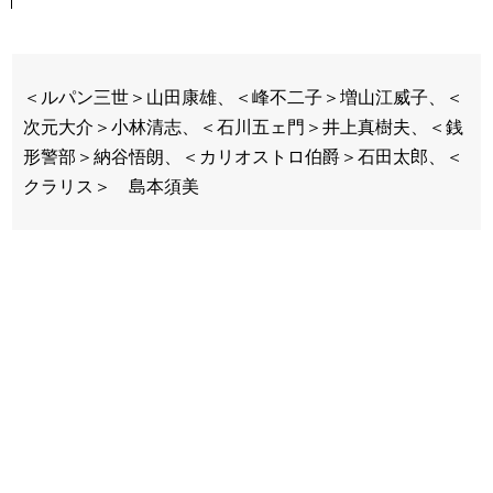
＜ルパン三世＞山田康雄、＜峰不二子＞増山江威子、＜
次元大介＞小林清志、＜石川五ェ門＞井上真樹夫、＜銭
形警部＞納谷悟朗、＜カリオストロ伯爵＞石田太郎、＜
クラリス＞ 島本須美