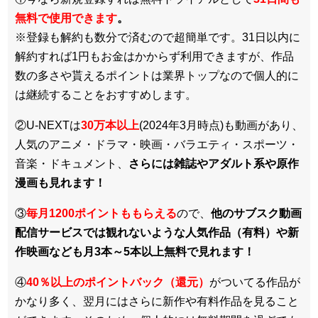
無料で使用できます
。
※登録も解約も数分で済むので超簡単です。31日以内に
解約すれば1円もお金はかからず利用できますが、作品
数の多さや貰えるポイントは業界トップなので個人的に
は継続することをおすすめします。
②U-NEXTは
30万本以上
(2024年3月時点)も動画があり、
人気のアニメ・ドラマ・映画・バラエティ・スポーツ・
音楽・ドキュメント、
さらには雑誌やアダルト系や原作
漫画も見れます！
③
毎月1200ポイントももらえる
ので、
他のサブスク動画
配信サービスでは観れないような人気作品（有料）や新
作映画なども月3本～5本以上無料で見れます！
④
40％以上のポイントバック（還元）
がついてる作品が
かなり多く、翌月にはさらに新作や有料作品を見ること