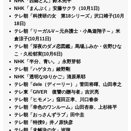
NHK「西郷どん」鈴木亮平
NHK「まんぷく」安藤サクラ（10月1日)
テレ朝「科捜研の女 第18シリーズ」沢口靖子(10月
18日)
テレ朝「リーガルV～元弁護士・小鳥遊翔子～」米
倉涼子(10月11日)
テレ朝「深夜のダメ恋図鑑」馬場ふみか・佐野ひな
こ・久松郁実(10月6日)
NHK「半分、青い。」永野芽郁
テレ朝「ハゲタカ」綾野剛
NHK「透明なゆりかご」清原果耶
テレ朝「dele（ディーリー）」菅田将暉、山田孝之
テレ東「GIVER 復讐の贈与者」吉沢亮
テレ朝「ヒモメン」窪田正孝、川口春奈
テレ朝「幸色のワンルーム」山田杏奈、上杉柊平
テレ朝「おっさんずラブ」田中圭
テレ朝「特捜9」井ノ原快彦
テレ朝「未解決の女」波瑠