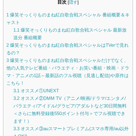
目次
[
隠す
]
1
爆笑そっくりものまね紅白歌合戦スペシャル 番組概要＆キ
ャスト
1.1
爆笑そっくりものまね紅白歌合戦スペシャル 最新放
送分 番組概要
2
爆笑そっくりものまね紅白歌合戦スペシャルはTVerで見れ
るの？
3
爆笑そっくりものまね紅白歌合戦スペシャルだけでなく、
他の人気テレビ番組・バラエティ・お笑い番組・映画・ドラ
マ・アニメの1話～最新話のフル視聴（見逃し配信)や原作は
こちら！
3.1
オススメ①UNEXT
3.2
オススメ②DMM TV（アニメ/映画/ドラマ/エンタメ/
バラエティ/アイドル/グラビア/アダルトなど30日間無料
＜さらに無料登録後550ポイント付与＞でフル視聴でき
ます！）
3.3
オススメ③auスマートプレミアム(スマホ専用/au以外