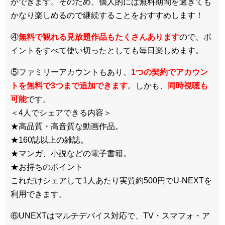
ができます。そのため、個人的には無料期間を過ぎても
かなり楽しめるので継続することをおすすめします！
④
無料で観れる見放題作品もたくさんあります
ので、ポ
イントをすべて使い切ったとしても毎日楽しめます。
⑤ファミリーアカウントもあり、
1つの契約でアカウン
トを無料で3つまで追加できます
。しかも、
同時視聴も
可能
です。
＜4人でシェアできる内容＞
★高品質・高音質な動画作品。
★160誌以上の雑誌。
★マンガ、小説などの電子書籍。
★お持ちのポイント
これだけシェアして1人あたり実質約500円でU-NEXTを
利用できます。
⑥UNEXTはマルチデバイス対応で、TV・スマフォ・ア