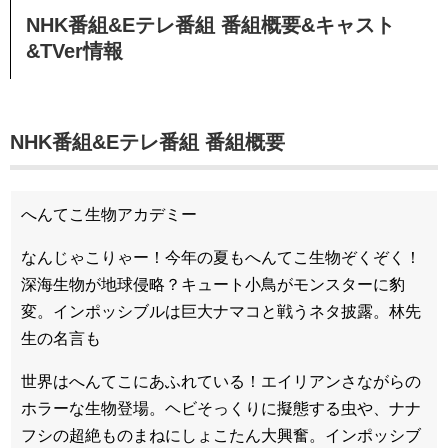
NHK番組&Eテレ番組
番組概要&キャスト
&TVer情報
NHK番組&Eテレ番組 番組概要
へんてこ生物アカデミー
なんじゃこりゃー！今年の夏もへんてこ生物ぞくぞく！
深海生物が地球侵略？キュート小鳥がモンスターに豹
変。インポッシブルは巨大ナマコと戦うネタ披露。林先
生の名言も
世界はへんてこにあふれている！エイリアンさながらの
ホラーな生物登場。ヘビそっくりに擬態する虫や、ナナ
フシの超絶ものまねにしょこたん大興奮。インポッシブ