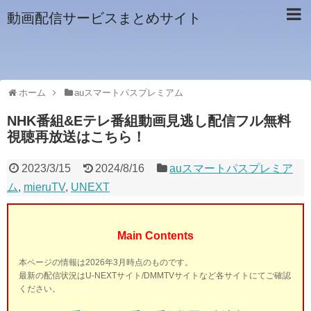
動画配信サービスまとめサイト
ホーム
auスマートパスプレミアム
NHK番組&Eテレ番組動画見逃し配信フル無料
視聴再放送はこちら！
2023/3/15
2024/8/16
auスマートパスプレミア
ム
,
mieruTV
,
UNEXT
Main Contents
本ページの情報は2026年3月時点のものです。
最新の配信状況はU-NEXTサイト/DMMTVサイトなど各サイトにてご確認
ください。