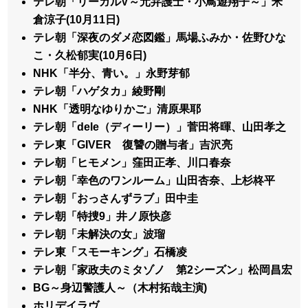
テレ朝「リーガルV～元弁護士・小鳥遊翔子～」米
倉涼子(10月11日)
テレ朝「深夜のダメ恋図鑑」馬場ふみか・佐野ひな
こ・久松郁実(10月6日)
NHK「半分、青い。」永野芽郁
テレ朝「ハゲタカ」綾野剛
NHK「透明なゆりかご」清原果耶
テレ朝「dele（ディーリー）」菅田将暉、山田孝之
テレ東「GIVER 復讐の贈与者」吉沢亮
テレ朝「ヒモメン」窪田正孝、川口春奈
テレ朝「幸色のワンルーム」山田杏奈、上杉柊平
テレ朝「おっさんずラブ」田中圭
テレ朝「特捜9」井ノ原快彦
テレ朝「未解決の女」波瑠
テレ東「スモーキング」石橋凌
テレ朝「家政夫のミタゾノ 第2シーズン」松岡昌宏
BG～身辺警護人～（木村拓哉主演)
ホリデイラヴ