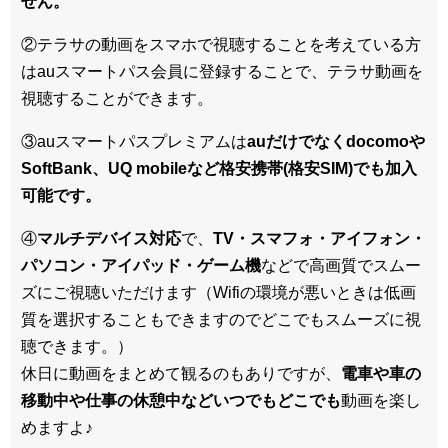
せん。
②テラサの動画をスマホで視聴することを考えている方
はauスマートパス会員に登録することで、テラサ動画を
視聴することができます。
③auスマートパスプレミアムは
auだけでなくdocomoや
SoftBank、UQ mobileなど格安携帯(格安SIM)でも加入
可能です。
④
マルチデバイス対応
で、
TV・スマフォ・アイフォン・
パソコン・アイパッド・ゲーム機
などで高画質でスムー
ズにご視聴いただけます（Wifiの環境が悪いときは低画
質を選択することもできますのでどこでもスムーズに視
聴できます。）
休日に動画をまとめて観るのもありですが、
電車や車の
移動中や仕事の休憩中などいつでもどこでも
動画を楽し
めますよ♪