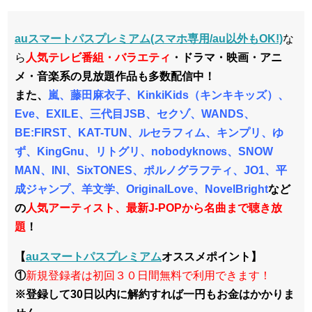
auスマートパスプレミアム(スマホ専用/au以外もOK!)
な
ら
人気テレビ番組・バラエティ
・ドラマ・映画・アニ
メ・音楽系の見放題作品も多数配信中！
また、
嵐、藤田麻衣子、KinkiKids（キンキキッズ）、
Eve、EXILE、三代目JSB、
セクゾ、WANDS、
BE:FIRST、KAT-TUN、ルセラフィム、キンプリ、ゆ
ず、KingGnu、リトグリ、nobodyknows、SNOW
MAN、INI、SixTONES、ポルノグラフティ、JO1、平
成ジャンプ、羊文学、OriginalLove、NovelBright
など
の
人気アーティスト、最新J-POPから名曲まで聴き放
題
！
【
auスマートパスプレミアム
オススメポイント】
①
新規登録者は初回３０日間無料で利用できます！
※登録して30日以内に解約すれば一円もお金はかかりま