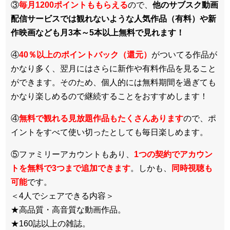
③
毎月1200ポイントももらえる
ので、
他のサブスク動画
配信サービスでは観れないような人気作品（有料）や新
作映画なども月3本～5本以上無料で見れます！
④
40％以上のポイントバック（還元）
がついてる作品が
かなり多く、翌月にはさらに新作や有料作品を見ること
ができます。そのため、個人的には無料期間を過ぎても
かなり楽しめるので継続することをおすすめします！
④
無料で観れる見放題作品もたくさんあります
ので、ポ
イントをすべて使い切ったとしても毎日楽しめます。
⑤ファミリーアカウントもあり、
1つの契約でアカウン
トを無料で3つまで追加できます
。しかも、
同時視聴も
可能
です。
＜4人でシェアできる内容＞
★高品質・高音質な動画作品。
★160誌以上の雑誌。