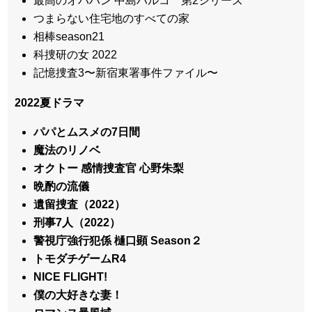
最高のオバハン 中島ハルコ 第2シリーズ
つまらない住宅地のすべての家
相棒season21
科捜研の女 2022
記憶捜査3〜新宿東署事件ファイル〜
2022夏ドラマ
パパとムスメの7日間
魔法のリノベ
オクトー 感情捜査官 心野朱梨
晩酌の流儀
遺留捜査（2022）
刑事7人（2022）
警視庁強行犯係 樋口顕 Season２
トモダチゲームR4
NICE FLIGHT!
僕の大好きな妻！