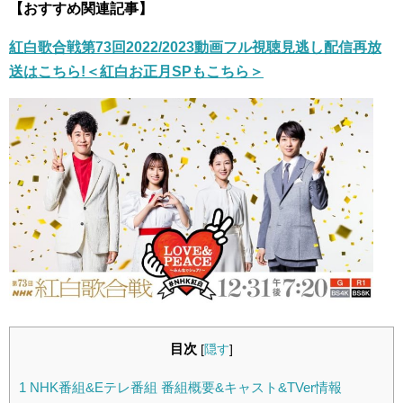
【おすすめ関連記事】
紅白歌合戦第73回2022/2023動画フル視聴見逃し配信再放
送はこちら!＜紅白お正月SPもこちら＞
目次
[
隠す
]
1
NHK番組&Eテレ番組 番組概要&キャスト&TVer情報