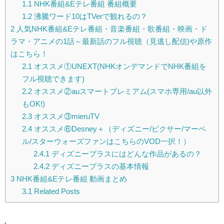
1.1
NHK番組&Eテレ番組 番組概要
1.2
沸騰ワード10はTVerで観れるの？
2
人気NHK番組&Eテレ番組・音楽番組・歌番組・映画・ド
ラマ・アニメの1話～最新話のフル視聴（見逃し配信)や原作
はこちら！
2.1
オススメ①UNEXT(NHKオンデマンドでNHK番組を
フル視聴できます)
2.2
オススメ②auスマートプレミアム(スマホ専用/au以外
もOK!)
2.3
オススメ③mieruTV
2.4
オススメ⑥Desney＋（ディズニー/ピクサー/マーベ
ル/スターウォーズファンはこちらのVOD一択！）
2.4.1
ディズニープラスにはどんな作品があるの？
2.4.2
ディズニープラスの基本情報
3
NHK番組&Eテレ番組 動画まとめ
3.1
Related Posts