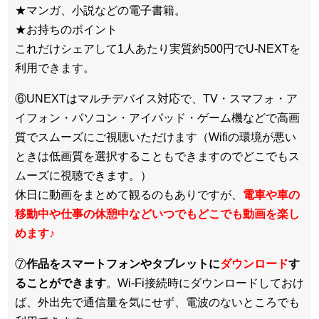
★マンガ、小説などの電子書籍。
★お持ちのポイント
これだけシェアして1人あたり実質約500円でU-NEXTを
利用できます。
⑥UNEXTはマルチデバイス対応で、TV・スマフォ・ア
イフォン・パソコン・アイパッド・ゲーム機などで高画
質でスムーズにご視聴いただけます（Wifiの環境が悪い
ときは低画質を選択することもできますのでどこでもス
ムーズに視聴できます。）
休日に動画をまとめて観るのもありですが、
電車や車の
移動中や仕事の休憩中などいつでもどこでも動画を楽し
めます
♪
⑦
作品をスマートフォンやタブレットに
ダウンロード
す
ることができます
。Wi-Fi接続時にダウンロードしておけ
ば、外出先で通信量を気にせず、電波のないところでも