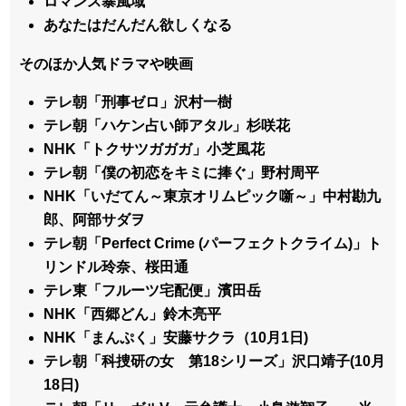
ロマンス暴風域
あなたはだんだん欲しくなる
そのほか人気ドラマや映画
テレ朝「刑事ゼロ」沢村一樹
テレ朝「ハケン占い師アタル」杉咲花
NHK「トクサツガガガ」小芝風花
テレ朝「僕の初恋をキミに捧ぐ」野村周平
NHK「いだてん～東京オリムピック噺～」中村勘九
郎、阿部サダヲ
テレ朝「Perfect Crime (パーフェクトクライム)」ト
リンドル玲奈、桜田通
テレ東「フルーツ宅配便」濱田岳
NHK「西郷どん」鈴木亮平
NHK「まんぷく」安藤サクラ（10月1日)
テレ朝「科捜研の女 第18シリーズ」沢口靖子(10月
18日)