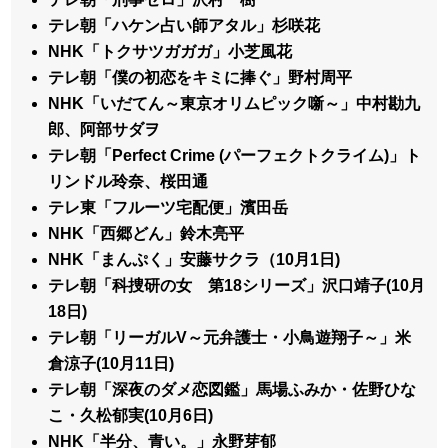
テレ朝「ハケン占い師アタル」杉咲花
NHK「トクサツガガガ」小芝風花
テレ朝「僕の初恋をキミに捧ぐ」野村周平
NHK「いだてん～東京オリムピック噺～」中村勘九
郎、阿部サダヲ
テレ朝「Perfect Crime (パーフェクトクライム)」ト
リンドル玲奈、桜田通
テレ東「フルーツ宅配便」濱田岳
NHK「西郷どん」鈴木亮平
NHK「まんぷく」安藤サクラ（10月1日)
テレ朝「科捜研の女 第18シリーズ」沢口靖子(10月
18日)
テレ朝「リーガルV～元弁護士・小鳥遊翔子～」米
倉涼子(10月11日)
テレ朝「深夜のダメ恋図鑑」馬場ふみか・佐野ひな
こ・久松郁実(10月6日)
NHK「半分、青い。」永野芽郁