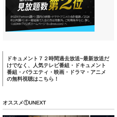
ドキュメント７２時間過去放送~最新放送だ
けでなく、人気テレビ番組・ドキュメント
番組・バラエティ・映画・ドラマ・アニメ
の無料視聴はこちら！
オススメ①UNEXT