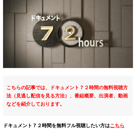
こちらの記事では、ドキュメント７２時間
の無料視聴方
法（見逃し配信を見る方法）、番組概要、出演者、動画
などを紹介しております。
ドキュメント７２時間を無料フル視聴したい方は
こちら