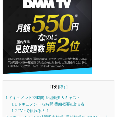
目次
[
隠す
]
1
ドキュメント72時間 番組概要＆キャスト
1.1
ドキュメント72時間 番組概要&出演者
1.2
TVerで観れるの？