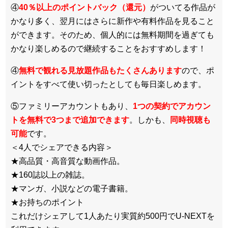
④
40％以上のポイントバック（還元）
がついてる作品が
かなり多く、翌月にはさらに新作や有料作品を見ること
ができます。そのため、個人的には無料期間を過ぎても
かなり楽しめるので継続することをおすすめします！
④
無料で観れる見放題作品もたくさんあります
ので、ポ
イントをすべて使い切ったとしても毎日楽しめます。
⑤ファミリーアカウントもあり、
1つの契約でアカウン
トを無料で3つまで追加できます
。しかも、
同時視聴も
可能
です。
＜4人でシェアできる内容＞
★高品質・高音質な動画作品。
★160誌以上の雑誌。
★マンガ、小説などの電子書籍。
★お持ちのポイント
これだけシェアして1人あたり実質約500円でU-NEXTを