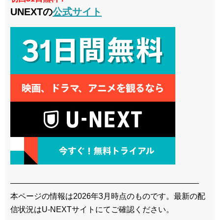
UNEXTの
公式サイト
——————————
——————————
————
本ページの情報は2026年3月時点のものです。
最新の配
信状況はU-NEXTサイトにてご確認ください。