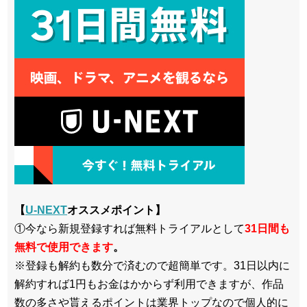
【
U-NEXT
オススメポイント】
①今なら新規登録すれば無料トライアルとして
3
1日間も
無料で使用できます
。
※登録も解約も数分で済むので超簡単です。31日以内に
解約すれば1円もお金はかからず利用できますが、作品
数の多さや貰えるポイントは業界トップなので個人的に