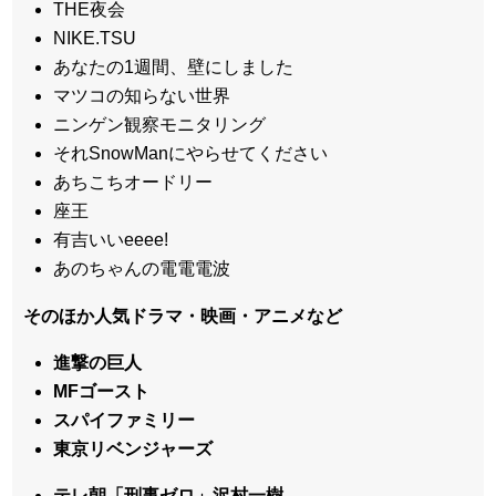
THE夜会
NIKE.TSU
あなたの1週間、壁にしました
マツコの知らない世界
ニンゲン観察モニタリング
それSnowManにやらせてください
あちこちオードリー
座王
有吉いいeeee!
あのちゃんの電電電波
そのほか人気ドラマ・映画・アニメなど
進撃の巨人
MFゴースト
スパイファミリー
東京リベンジャーズ
テレ朝「刑事ゼロ」沢村一樹