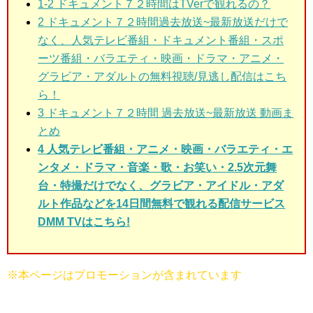
1-2
ドキュメント７２時間はTVerで観れるの？
2
ドキュメント７２時間過去放送~最新放送だけで
なく、人気テレビ番組・ドキュメント番組・スポ
ーツ番組・バラエティ・映画・ドラマ・アニメ・
グラビア・アダルトの無料視聴/見逃し配信はこち
ら！
3
ドキュメント７２時間 過去放送~最新放送 動画ま
とめ
4 人気テレビ番組・アニメ・映画・バラエティ・エ
ンタメ・ドラマ・音楽・歌・お笑い・2.5次元舞
台・特撮だけでなく、グラビア・アイドル・アダ
ルト作品などを14日間無料で観れる配信サービス
DMM TVはこちら!
※本ページはプロモーションが含まれています