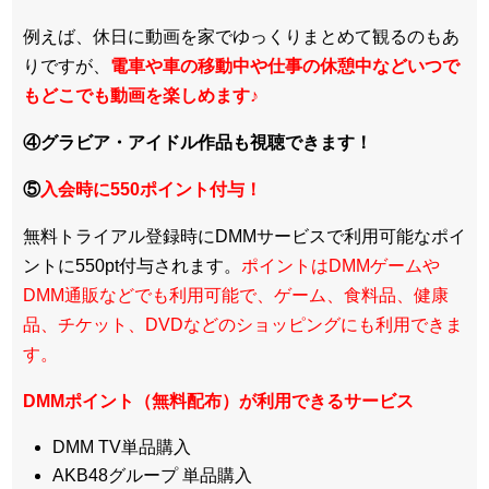
例えば、休日に動画を家でゆっくりまとめて観るのもあ
りですが、
電車や車の移動中や仕事の休憩中などいつで
もどこでも動画を楽しめます
♪
④グラビア・アイドル作品も視聴できます！
⑤
入会時に550ポイント付与！
無料トライアル登録時にDMMサービスで利用可能なポイ
ントに550pt付与されます。
ポイントはDMMゲームや
DMM通販などでも利用可能で、ゲーム、食料品、健康
品、チケット、DVDなどのショッピングにも利用できま
す。
DMMポイント（無料配布）が利用できるサービス
DMM TV単品購入
AKB48グループ 単品購入