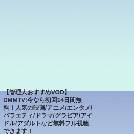
【管理人おすすめVOD】
DMMTV!今なら初回14日間無
料！人気の映画/アニメ/エンタメ/
バラエティ/ドラマ/グラビア/アイ
ドル/アダルトなど無料フル視聴
できます！