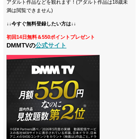
アダルト作品などを観れます！(アダルト作品は18歳未
満は閲覧できません)
↓↓今すぐ無料登録したい方は↓↓
初回14日無料＆550ポイントプレゼント
DMMTVの
公式サイト