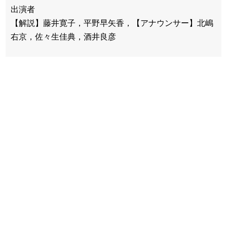
出演者
【解説】藤井寛子，平野早矢香，【アナウンサー】北嶋
右京，佐々生佳典，酒井良彦