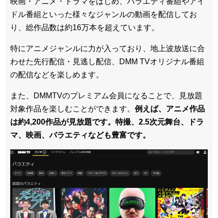
映画・アニメ・ドラマをはじめ、バラエティ番組やアイ
ドル番組といった様々なジャンルの動画を配信してお
り、総作品数は約16万本を超えています。
特にアニメジャンルに力が入っており、地上波放送に合
わせた先行配信・見逃し配信、DMM TVオリジナル番組
の配信などを楽しめます。
また、DMMTVのプレミアム会員になることで、見放題
対象作品を楽しむことができます。
例えば、アニメ作品
は約4,200作品が見放題です。特撮、2.5次元舞台、ドラ
マ、映画、バラエティなども豊富です。