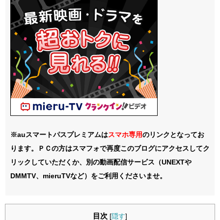
※auスマートパスプレミアムは
スマホ
専用
のリンクとなってお
ります。ＰＣの方はスマフォで再度このブログにアクセスしてク
リックしていただくか、別の動画配信サービス（UNEXTや
DMMTV、mieruTVなど）をご利用くださいませ。
目次
[
隠す
]