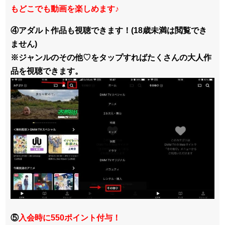
もどこでも動画を楽しめます
♪
④アダルト作品も視聴できます！(18歳未満は閲覧でき
ません)
※ジャンルのその他♡をタップすればたくさんの大人作
品を視聴できます。
⑤
入会時に550ポイント付与！