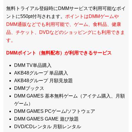
無料トライアル登録時にDMMサービスで利用可能なポイ
ントに550pt付与されます。
ポイントはDMMゲームや
DMM通販などでも利用可能で、ゲーム、食料品、健康
品、チケット、DVDなどのショッピングにも利用できま
す。
DMMポイント（無料配布）が利用できるサービス
DMM TV単品購入
AKB48グループ 単品購入
AKB48グループ 月額見放題
DMMブックス
DMM GAMES 基本無料ゲーム（アイテム購入、月額
ゲーム）
DMM GAMES PCゲーム/ソフトウェア
DMM GAMES GAME 遊び放題
DVD/CDレンタル 月額レンタル