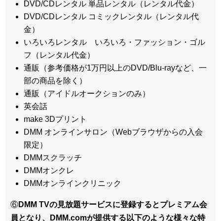
DVD/CDレンタル 単品レンタル（レンタル代金）
DVD/CDレンタル コミックレンタル（レンタル代
金）
いろいろレンタル いろいろ・ファッション・ゴル
フ（レンタル代金）
通販（参考価格が1万円以上のDVD/Blu-rayなど、一
部の商品を除く）
通販（アイドルオークションのみ）
英会話
make 3Dプリント
DMM オンラインサロン（Webブラウザからの入会
限定）
DMMスクラッチ
DMMオンクレ
DMMオンラインクリニック
⑥
DMM TVの見放題サービスに登録するとプレミアム会
員となり、DMM.comが提供する以下のような様々な特