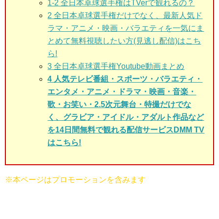
1-2 全日本卓球選手権はTVerで観れるの？
2
全日本卓球選手権だけでなく、最新人気ド
ラマ・アニメ・映画・バラエティを一気にま
とめて無料視聴したい方(見逃し配信)はこち
ら!
3
全日本卓球選手権Youtube動画まとめ
4 人気テレビ番組・スポーツ・バラエティ・
エンタメ・アニメ・ドラマ・映画・音楽・
歌・お笑い・2.5次元舞台・特撮だけでな
く、グラビア・アイドル・アダルト作品など
を14日間無料で観れる配信サービスDMM TV
はこちら!
※本ページはプロモーションを含みます