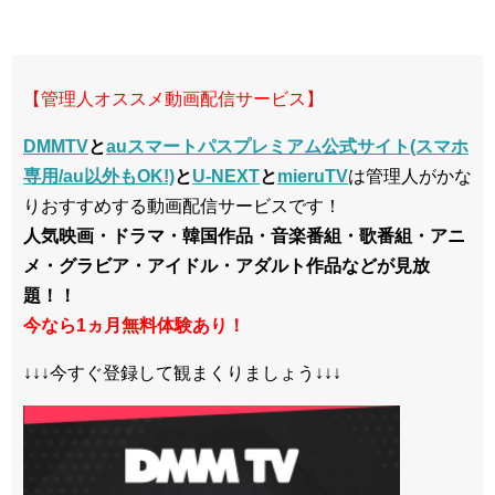
【管理人オススメ動画配信サービス】
DMMTV
と
auスマートパスプレミアム公式サイト(スマホ
専用/au以外もOK!)
と
U-NEXT
と
mieruTV
は管理人がかな
りおすすめする動画配信サービスです！
人気映画・ドラマ・韓国作品・音楽番組・歌番組・アニ
メ・グラビア・アイドル・アダルト作品などが見放
題！！
今なら1ヵ月無料体験あり！
↓↓↓今すぐ登録して観まくりましょう↓↓↓