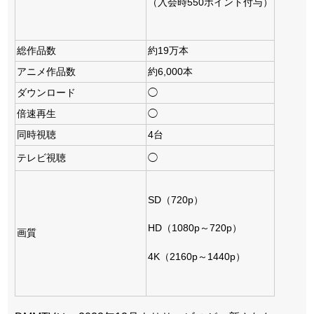
（入会時550ポイント付与）
総作品数
約19万本
アニメ作品数
約6,000本
ダウンロード
◯
倍速再生
◯
同時視聴
4台
テレビ視聴
◯
SD（720p）
HD（1080p～720p）
画質
4K（2160p～1440p）