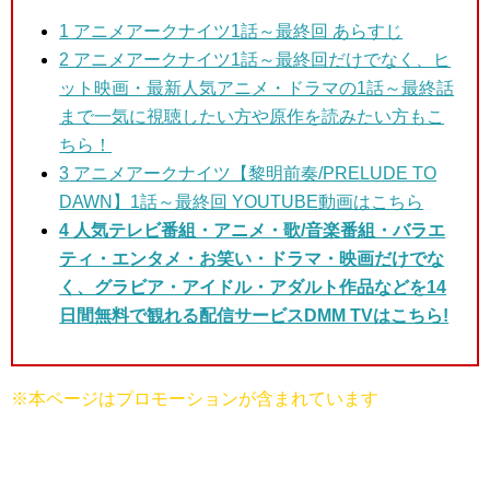
1
アニメアークナイツ1話～最終回 あらすじ
2 アニメアークナイツ1話～最終回
だけでなく、ヒ
ット映画・最新人気アニメ・ドラマの1話～最終話
まで一気に視聴したい方や原作を読みたい方もこ
ちら！
3
アニメアークナイツ【黎明前奏/PRELUDE TO
DAWN】1話～最終回 YOUTUBE動画はこちら
4 人気テレビ番組・アニメ・歌/音楽番組・バラエ
ティ・エンタメ・お笑い・ドラマ・映画だけでな
く、グラビア・アイドル・アダルト作品などを14
日間無料で観れる配信サービスDMM TVはこちら!
※本ページはプロモーションが含まれています