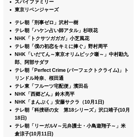
スパイファミリー
東京リベンジャーズ
テレ朝「刑事ゼロ」沢村一樹
テレ朝「ハケン占い師アタル」杉咲花
NHK「トクサツガガガ」小芝風花
テレ朝「僕の初恋をキミに捧ぐ」野村周平
NHK「いだてん～東京オリムピック噺～」中村勘九
郎、阿部サダヲ
テレ朝「Perfect Crime (パーフェクトクライム)」ト
リンドル玲奈、桜田通
テレ東「フルーツ宅配便」濱田岳
NHK「西郷どん」鈴木亮平
NHK「まんぷく」安藤サクラ（10月1日)
テレ朝「科捜研の女 第18シリーズ」沢口靖子(10月
18日)
テレ朝「リーガルV～元弁護士・小鳥遊翔子～」米
倉涼子(10月11日)