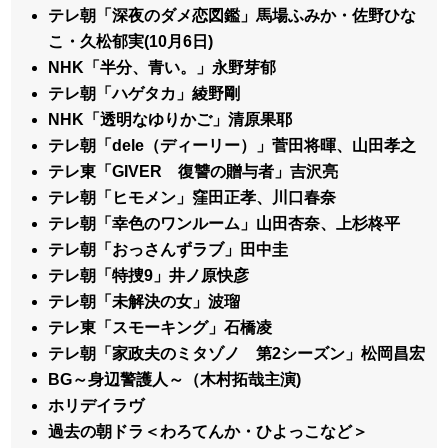
テレ朝「深夜のダメ恋図鑑」馬場ふみか・佐野ひな
こ・久松郁実(10月6日)
NHK「半分、青い。」永野芽郁
テレ朝「ハゲタカ」綾野剛
NHK「透明なゆりかご」清原果耶
テレ朝「dele（ディーリー）」菅田将暉、山田孝之
テレ東「GIVER 復讐の贈与者」吉沢亮
テレ朝「ヒモメン」窪田正孝、川口春奈
テレ朝「幸色のワンルーム」山田杏奈、上杉柊平
テレ朝「おっさんずラブ」田中圭
テレ朝「特捜9」井ノ原快彦
テレ朝「未解決の女」波瑠
テレ東「スモーキング」石橋凌
テレ朝「家政夫のミタゾノ 第2シーズン」松岡昌宏
BG～身辺警護人～（木村拓哉主演)
ホリデイラヴ
過去の朝ドラ＜わろてんか・ひよっこなど＞