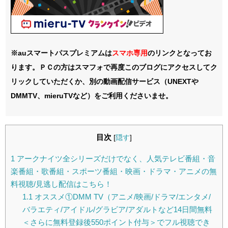
※auスマートパスプレミアムは
スマホ
専用
のリンクとなってお
ります。ＰＣの方はスマフォで再度このブログにアクセスしてク
リックしていただくか、別の動画配信サービス（UNEXTや
DMMTV、mieruTVなど）をご利用くださいませ。
目次
[
隠す
]
1
アークナイツ全シリーズだけでなく、人気テレビ番組・音
楽番組・歌番組・スポーツ番組・映画・ドラマ・アニメの無
料視聴/見逃し配信はこちら！
1.1
オススメ①DMM TV（アニメ/映画/ドラマ/エンタメ/
バラエティ/アイドル/グラビア/アダルトなど14日間無料
＜さらに無料登録後550ポイント付与＞でフル視聴でき