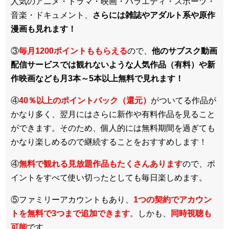
人気のアニメ・ドラマ・映画・バラエティ・スポーツ・
音楽・ドキュメント、
さらには雑誌やアダルト系や原作
漫画も見れます！
③
毎月1200ポイントももらえる
ので、
他のサブスク動画
配信サービスでは観れないような人気作品（有料）や新
作映画なども月3本～5本以上無料で見れます！
④
40％以上のポイントバック（還元）
がついてる作品が
かなり多く、翌月にはさらに新作や有料作品を見ること
ができます。そのため、個人的には無料期間を過ぎても
かなり楽しめるので継続することをおすすめします！
④
無料で観れる見放題作品もたくさんあります
ので、ポ
イントをすべて使い切ったとしても毎日楽しめます。
⑤ファミリーアカウントもあり、
1つの契約でアカウン
トを無料で3つまで追加できます
。しかも、
同時視聴も
可能
です。