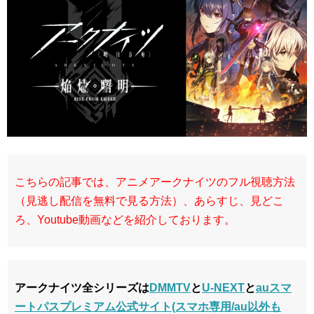
こちらの記事では、アニメアークナイツのフル視聴方法
（見逃し配信を無料で見る方法）、あらすじ、見どこ
ろ、Youtube動画などを紹介しております。
アークナイツ全シリーズは
DMMTV
と
U-NEXT
と
auスマ
ートパスプレミアム公式サイト(スマホ専用/au以外も