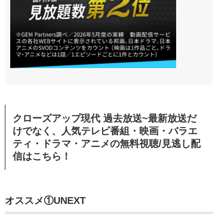
クローズアップ現代 過去放送~最新放送だ
けでなく、人気テレビ番組・映画・バラエ
ティ・ドラマ・アニメの無料視聴/見逃し配
信はこちら！
オススメ①
UNEXT