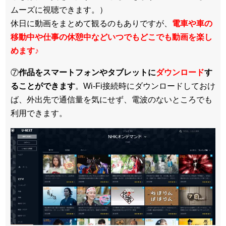
ムーズに視聴できます。）
休日に動画をまとめて観るのもありですが、
電車や車の
移動中や仕事の休憩中などいつでもどこでも動画を楽し
めます
♪
⑦
作品をスマートフォンやタブレットに
ダウンロード
す
ることができます
。Wi-Fi接続時にダウンロードしておけ
ば、外出先で通信量を気にせず、電波のないところでも
利用できます。