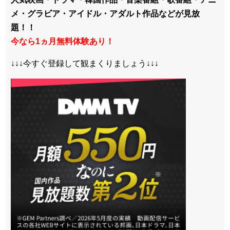
メ・グラビア・アイドル・アダルト作品などが見放
題！！
今なら1ヵ月無料体験あり！
↓↓↓今すぐ登録して観まくりましょう↓↓↓