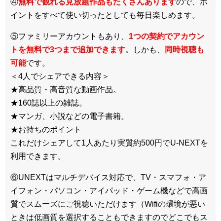
④
無料で観れる見放題作品もたくさんあります
ので、ポ
イントをすべて使い切ったとしても毎日楽しめます。
⑤ファミリーアカウントもあり、
1つの契約でアカウン
トを無料で3つまで追加できます
。しかも、
同時視聴も
可能
です。
＜4人でシェアできる内容＞
★高品質・高音質な動画作品。
★160誌以上の雑誌。
★マンガ、小説などの電子書籍。
★お持ちのポイント
これだけシェアして1人あたり実質約500円でU-NEXTを
利用できます。
⑥UNEXTはマルチデバイス対応で、TV・スマフォ・ア
イフォン・パソコン・アイパッド・ゲーム機などで高画
質でスムーズにご視聴いただけます（Wifiの環境が悪い
ときは低画質を選択することもできますのでどこでもス