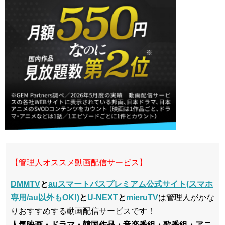
【管理人オススメ動画配信サービス】
DMMTV
と
auスマートパスプレミアム公式サイト(スマホ
専用/au以外もOK!)
と
U-NEXT
と
mieruTV
は管理人がかな
りおすすめする動画配信サービスです！
人気映画・ドラマ・韓国作品・音楽番組・歌番組・アニ