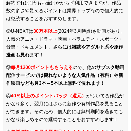
解約すれば1円もお金はかからず利用できますが、作品
数の多さや貰えるポイントは業界トップなので個人的に
は継続することをおすすめします。
②U-NEXTは
30万本以上
(2024年3月時点)も動画があり、
人気のアニメ・ドラマ・映画・バラエティ・スポーツ・
音楽・ドキュメント、
さらには雑誌やアダルト系や原作
漫画も見れます！
③
毎月1200ポイントももらえる
ので、
他のサブスク動画
配信サービスでは観れないような人気作品（有料）や新
作映画なども月3本～5本以上無料で見れます！
④
40％以上のポイントバック（還元）
がついてる作品が
かなり多く、翌月にはさらに新作や有料作品を見ること
ができます。そのため、個人的には無料期間を過ぎても
かなり楽しめるので継続することをおすすめします！