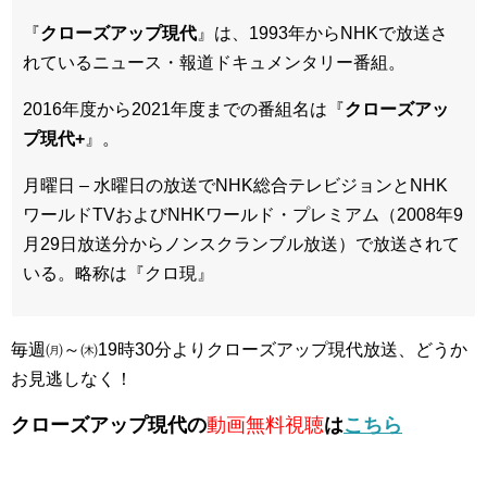
『
クローズアップ現代
』は、1993年からNHKで放送さ
れているニュース・報道ドキュメンタリー番組。
2016年度から2021年度までの番組名は『
クローズアッ
プ現代+
』。
月曜日 – 水曜日の放送でNHK総合テレビジョンとNHK
ワールドTVおよびNHKワールド・プレミアム（2008年9
月29日放送分からノンスクランブル放送）で放送されて
いる。略称は『クロ現』
毎週㈪～㈭19時30分よりクローズアップ現代放送、どうか
お見逃しなく！
クローズアップ現代の
動画無料視聴
は
こちら