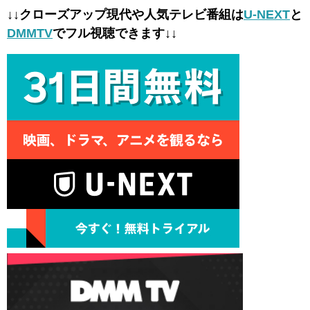
↓↓クローズアップ現代や人気テレビ番組は
U-NEXT
と
DMMTV
でフル視聴できます↓↓