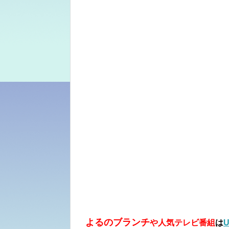
よるのブランチ
や人気テレビ番組
は
U