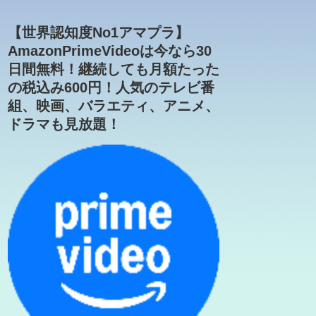
【世界認知度No1アマプラ】
AmazonPrimeVideoは今なら30
日間無料！継続しても月額たった
の税込み600円！人気のテレビ番
組、映画、バラエティ、アニメ、
ドラマも見放題！