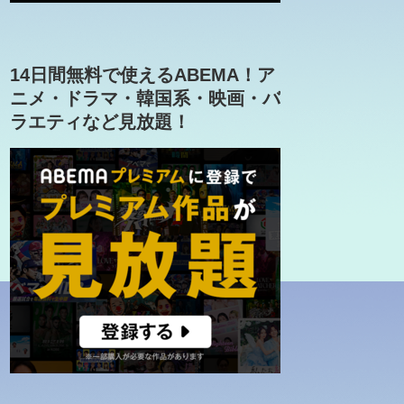
14日間無料で使えるABEMA！ア
ニメ・ドラマ・韓国系・映画・バ
ラエティなど見放題！