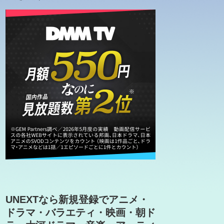
UNEXTなら新規登録でアニメ・
ドラマ・バラエティ・映画・朝ド