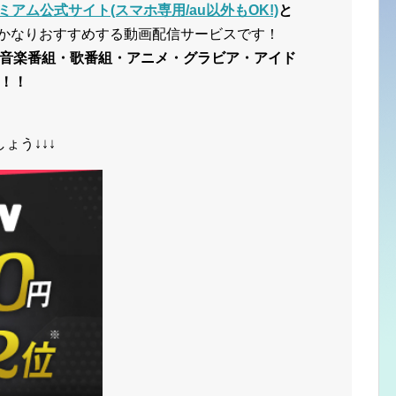
ミアム公式サイト(スマホ専用/au以外もOK!)
と
かなりおすすめする動画配信サービスです！
音楽番組・歌番組・アニメ・グラビア・アイド
！！
ょう↓↓↓