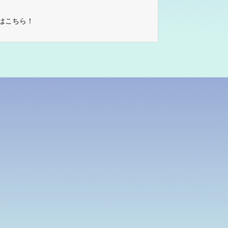
はこちら！