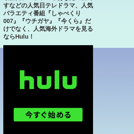
すなどの人気日テレドラマ、人気
バラエティ番組『しゃべくり
007』『ウチガヤ』『今くら』だ
けでなく、人気海外ドラマを見る
ならHulu！