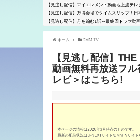
【見逃し配信】マイエレメント動画地上波テレ
【見逃し配信】万博会場でタイムスリップ！日
【見逃し配信】舟を編む1話～最終回ドラマ動画
ホーム
DMM TV
【見逃し配信】THE
動画無料再放送フル
レビ＞はこちら!
本ページの情報は2026年3月時点のものです。
最新の配信状況はU-NEXTサイト/DMMTVサ