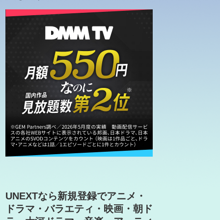
UNEXTなら新規登録でアニメ・
ドラマ・バラエティ・映画・朝ド