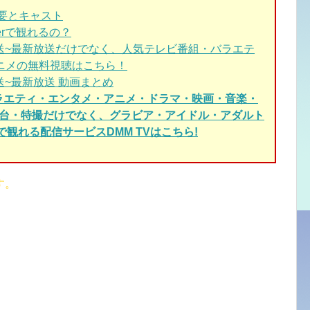
概要とキャスト
Verで観れるの？
去放送~最新放送だけでなく、人気テレビ番組・バラエテ
ニメの無料視聴はこちら！
放送~最新放送 動画まとめ
バラエティ・エンタメ・アニメ・ドラマ・映画・音楽・
元舞台・特撮だけでなく、グラビア・アイドル・アダルト
で観れる配信サービスDMM TVはこちら!
す。