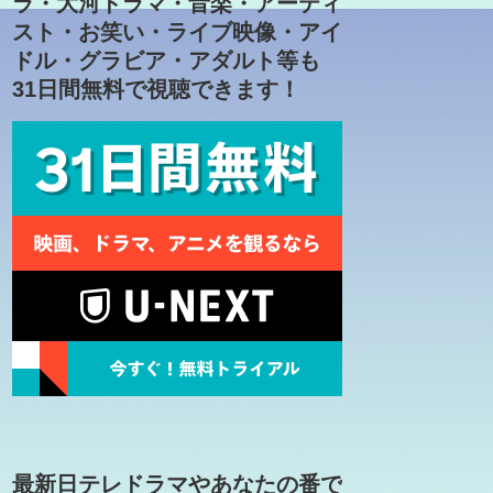
ラ・大河ドラマ・音楽・アーティ
スト・お笑い・ライブ映像・アイ
ドル・グラビア・アダルト等も
31日間無料で視聴できます！
最新日テレドラマやあなたの番で