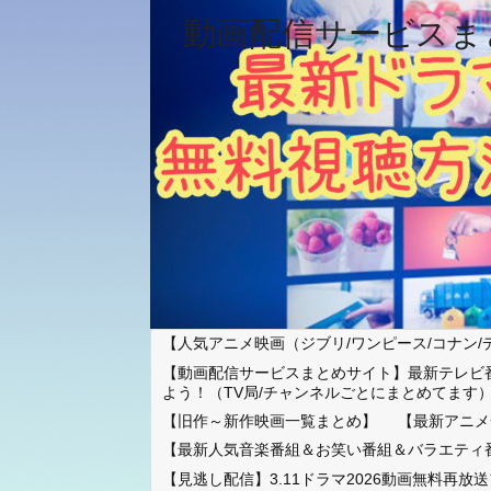
動画配信サービスま
【人気アニメ映画（ジブリ/ワンピース/コナン/
【動画配信サービスまとめサイト】最新テレビ
よう！（TV局/チャンネルごとにまとめてます
【旧作～新作映画一覧まとめ】
【最新アニメ
【最新人気音楽番組＆お笑い番組＆バラエティ
【見逃し配信】3.11ドラマ2026動画無料再