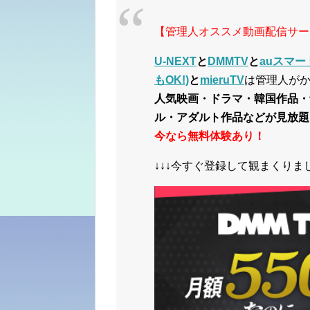
【管理人オススメ動画配信サー
U-NEXT
と
DMMTV
と
auスマー
もOK!)
と
mieruTV
は管理人が
人気映画・ドラマ・韓国作品・
ル・アダルト作品などが見放題
今なら無料体験あり！
↓↓↓今すぐ登録して観まくりまし