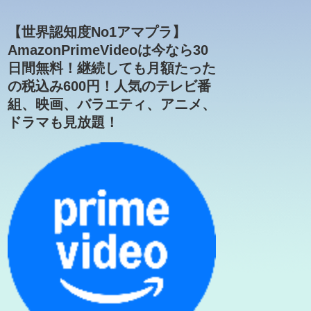
【世界認知度No1アマプラ】
AmazonPrimeVideoは今なら30
日間無料！継続しても月額たった
の税込み600円！人気のテレビ番
組、映画、バラエティ、アニメ、
ドラマも見放題！