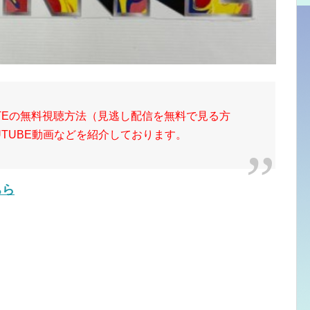
NTEの無料視聴方法（見逃し配信を無料で見る方
TUBE動画などを紹介しております。
ちら