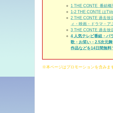
1
THE CONTE 番組
1-2
THE CONTE はT
2
THE CONTE 過
ィ・映画・ドラマ・ア
3
THE CONTE 過去
4 人気テレビ番組・
歌・お笑い・2.5次
作品などを14日間無料
※本ページはプロモーションを含みま