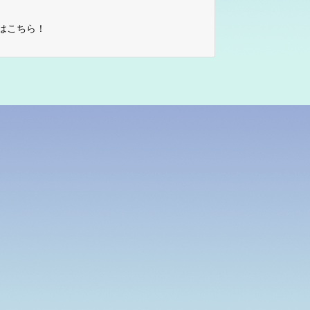
はこちら！