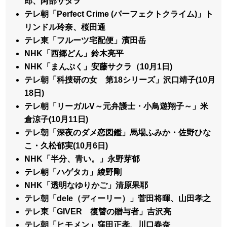
郎、阿部サダヲ
テレ朝「Perfect Crime (パーフェクトクライム)」ト
リンドル玲奈、桜田通
テレ東「フルーツ宅配便」濱田岳
NHK「西郷どん」鈴木亮平
NHK「まんぷく」安藤サクラ（10月1日)
テレ朝「科捜研の女 第18シリーズ」沢口靖子(10月
18日)
テレ朝「リーガルV～元弁護士・小鳥遊翔子～」米
倉涼子(10月11日)
テレ朝「深夜のダメ恋図鑑」馬場ふみか・佐野ひな
こ・久松郁実(10月6日)
NHK「半分、青い。」永野芽郁
テレ朝「ハゲタカ」綾野剛
NHK「透明なゆりかご」清原果耶
テレ朝「dele（ディーリー）」菅田将暉、山田孝之
テレ東「GIVER 復讐の贈与者」吉沢亮
テレ朝「ヒモメン」窪田正孝、川口春奈