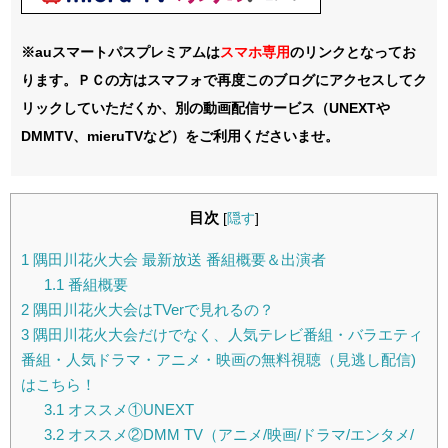
※auスマートパスプレミアムは
スマホ
専用
のリンクとなってお
ります。ＰＣの方はスマフォで再度このブログにアクセスしてク
リックしていただくか、別の動画配信サービス（UNEXTや
DMMTV、mieruTVなど）をご利用くださいませ。
目次
[
隠す
]
1
隅田川花火大会 最新放送 番組概要＆出演者
1.1
番組概要
2
隅田川花火大会はTVerで見れるの？
3
隅田川花火大会だけでなく、人気テレビ番組・バラエティ
番組・人気ドラマ・アニメ・映画の無料視聴（見逃し配信)
はこちら！
3.1
オススメ①UNEXT
3.2
オススメ②DMM TV（アニメ/映画/ドラマ/エンタメ/