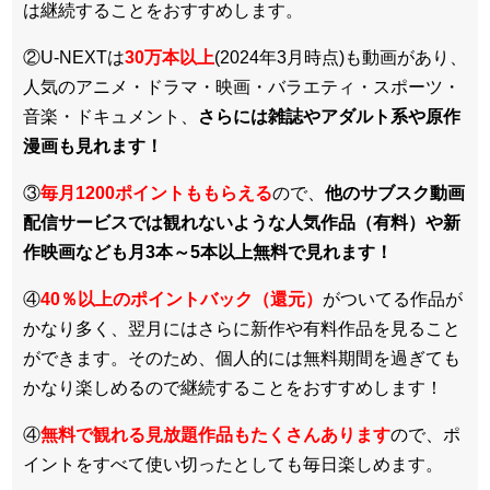
は継続することをおすすめします。
②U-NEXTは
30万本以上
(2024年3月時点)も動画があり、
人気のアニメ・ドラマ・映画・バラエティ・スポーツ・
音楽・ドキュメント、
さらには雑誌やアダルト系や原作
漫画も見れます！
③
毎月1200ポイントももらえる
ので、
他のサブスク動画
配信サービスでは観れないような人気作品（有料）や新
作映画なども月3本～5本以上無料で見れます！
④
40％以上のポイントバック（還元）
がついてる作品が
かなり多く、翌月にはさらに新作や有料作品を見ること
ができます。そのため、個人的には無料期間を過ぎても
かなり楽しめるので継続することをおすすめします！
④
無料で観れる見放題作品もたくさんあります
ので、ポ
イントをすべて使い切ったとしても毎日楽しめます。