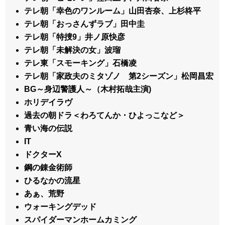
テレ朝「幸色のワンルーム」山田杏奈、上杉柊平
テレ朝「おっさんずラブ」田中圭
テレ朝「特捜9」井ノ原快彦
テレ朝「未解決の女」波瑠
テレ東「スモーキング」石橋凌
テレ朝「家政夫のミタゾノ 第2シーズン」松岡昌宏
BG～身辺警護人～（木村拓哉主演)
ホリデイラヴ
過去の朝ドラ＜わろてんか・ひよっこなど＞
青い海の伝説
IT
ドクターX
鋼の錬金術師
ひるなかの流星
あぁ、荒野
ウォーキングデッド
スパイダーマンホームカミング