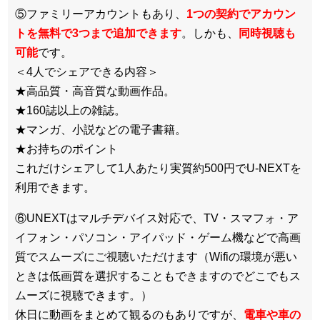
⑤ファミリーアカウントもあり、
1つの契約でアカウン
トを無料で3つまで追加できます
。しかも、
同時視聴も
可能
です。
＜4人でシェアできる内容＞
★高品質・高音質な動画作品。
★160誌以上の雑誌。
★マンガ、小説などの電子書籍。
★お持ちのポイント
これだけシェアして1人あたり実質約500円でU-NEXTを
利用できます。
⑥UNEXTはマルチデバイス対応で、TV・スマフォ・ア
イフォン・パソコン・アイパッド・ゲーム機などで高画
質でスムーズにご視聴いただけます（Wifiの環境が悪い
ときは低画質を選択することもできますのでどこでもス
ムーズに視聴できます。）
休日に動画をまとめて観るのもありですが、
電車や車の