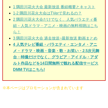
1
隅田川花火大会 最新放送 番組概要とキャスト
1-2
隅田川花火大会はTVerで見れるの？
2
隅田川花火大会だけでなく、人気バラエティ番
組・人気ドラマ・アニメ・映画の無料視聴はこち
ら！
3
隅田川花火大会 過去放送~最新放送 動画まとめ
4 人気テレビ番組・バラエティ・エンタメ・アニ
メ・ドラマ・映画・音楽・歌・お笑い・2.5次元舞
台・特撮だけでなく、グラビア・アイドル・アダ
ルト作品などを14日間無料で観れる配信サービス
DMM TVはこちら!
※本ページはプロモーションが含まれています