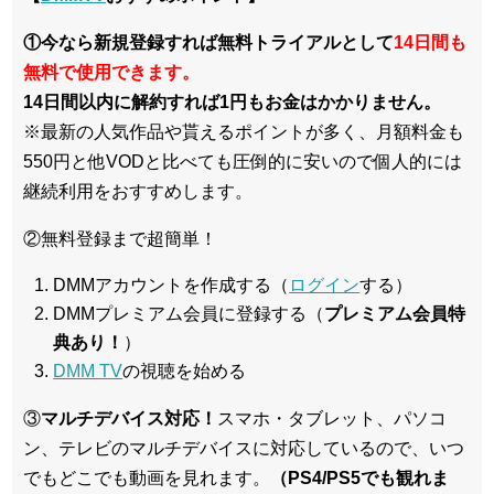
①今なら新規登録すれば無料トライアルとして
14日間も
無料で使用できます。
14日間以内に解約すれば1円もお金はかかりません。
※最新の人気作品や貰えるポイントが多く、月額料金も
550円と他VODと比べても圧倒的に安いので個人的には
継続利用をおすすめします。
②無料登録まで超簡単！
DMMアカウントを作成する（
ログイン
する）
DMMプレミアム会員に登録する（
プレミアム会員特
典あり！
）
DMM TV
の視聴を始める
③
マルチデバイス対応！
スマホ・タブレット、パソコ
ン、テレビのマルチデバイスに対応している
ので、いつ
でもどこでも動画を見れます。
（PS4/PS5でも観れま