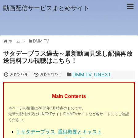
動画配信サービスまとめサイト
ホーム
DMM TV
サタデープラス過去～最新動画見逃し配信再放
送無料フル視聴はこちら！
2022/7/6
2025/1/31
DMM TV
,
UNEXT
Main Contents
本ページの情報は2026年3月時点のものです。
最新の配信状況はU-NEXTサイト/DMMTVサイトなど各サイトにてご確認
ください。
1
サタデープラス 番組概要とキャスト