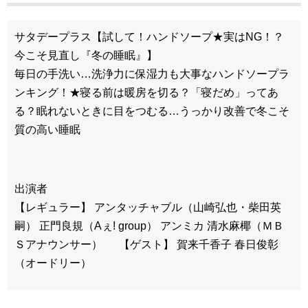
サタデープラス【試して！ハンドソープ★実はNG！？
今こそ見直し『冬の睡眠』】
毎日の手洗い…洗浄力に保湿力も大事なハンドソープラ
ンキング！★寝る前は暖房を切る？「寝だめ」ってあ
る？眠れないときに目をつむる…うっかり改善で冬こそ
質の高い睡眠
出演者
【レギュラー】 アンタッチャブル（山崎弘也・柴田英
嗣） 正門良規（Aぇ! group） アンミカ 清水麻椰（ＭＢ
Ｓアナウンサー） 【ゲスト】 賀来千香子 春日俊彰
（オードリー）