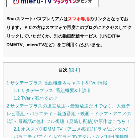
※auスマートパスプレミアムは
スマホ
専用
のリンクとなってお
ります。ＰＣの方はスマフォで再度このブログにアクセスしてク
リックしていただくか、別の動画配信サービス（UNEXTや
DMMTV、mieruTVなど）をご利用くださいませ。
目次
[
隠す
]
1
サタデープラス 番組概要＆キャスト&TVer情報
1.1
サタデープラス 番組概要&出演者
1.2
TVerで観れるの？
2
サタデープラスの過去放送～最新放送だけでなく、人気テ
レビ番組・バラエティ・報道番組・映画・ドラマ・アニメの
1話～最新話の無料フル視聴（見逃し配信)や原作はこちら！
2.1
オススメ①DMM TV（アニメ/映画/ドラマ/エンタメ/
バラエティ/アイドル/グラビア/アダルトなど14日間無料