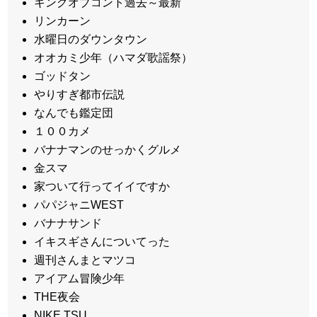
キングオブコント過去～最新
リンカーン
水曜日のダウンタウン
オオカミ少年（ハマダ歌謡祭）
ゴッドタン
やりすぎ都市伝説
なんでも鑑定団
１００カメ
バナナマンのせっかくグルメ
金スマ
家ついて行ってイイですか
パパジャニWEST
バナナサンド
イキスギさんについてった
週刊さんまとマツコ
アイアム冒険少年
THE夜会
NIKE.TSU