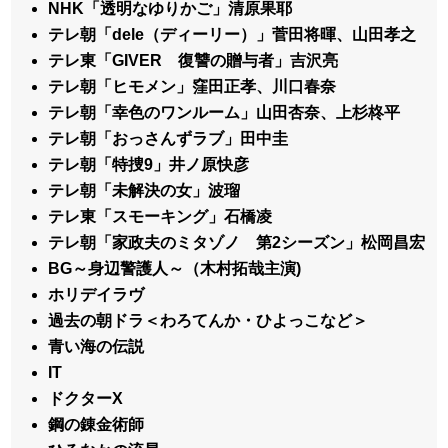
NHK「透明なゆりかご」清原果耶
テレ朝「dele（ディーリー）」菅田将暉、山田孝之
テレ東「GIVER 復讐の贈与者」吉沢亮
テレ朝「ヒモメン」窪田正孝、川口春奈
テレ朝「幸色のワンルーム」山田杏奈、上杉柊平
テレ朝「おっさんずラブ」田中圭
テレ朝「特捜9」井ノ原快彦
テレ朝「未解決の女」波瑠
テレ東「スモーキング」石橋凌
テレ朝「家政夫のミタゾノ 第2シーズン」松岡昌宏
BG～身辺警護人～（木村拓哉主演)
ホリデイラヴ
過去の朝ドラ＜わろてんか・ひよっこなど＞
青い海の伝説
IT
ドクターX
鋼の錬金術師