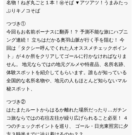
名物！ねぎ丸ごと１本！㊙そば ▼アツアツ！うまみたっ
ぷりキノコそば
つづき①
今回もお名前ボーナスに翻弄！？ 予測不能な旅にハプニ
ング連続！ 立ちはだかる奥羽山脈が行く手を阻む！ 今
回は「タクシー呼んでくれた人オススメチェックポイン
ト」が４か所をクリアしてゴールに行かなければなりま
せん。 地元ならではの地元グルメや特産品、名所名跡、
体験スポットを紹介してもらいます。誰もが知っている
全国的な名所名物や、地元の人もほとんど知らないマル
秘スポット、
つづき②
はたまたルートからはるか離れた場所だったり…ガチン
コ旅ならではの右往左往が繰り広げられること必至！ ４
つのチェックポイントを巡り、 ゴール・日光東照宮に夕
方３時半までに辿り着けるのか？？