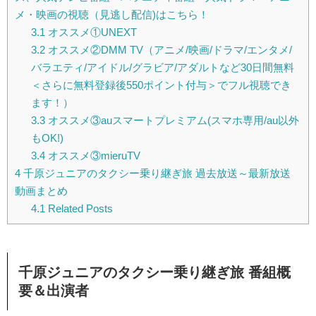
メ・映画の視聴（見逃し配信)はこちら！
3.1
オススメ①UNEXT
3.2
オススメ②DMM TV（アニメ/映画/ドラマ/エンタメ/
バラエティ/アイドル/グラビア/アダルトなど30日間無料
＜さらに無料登録後550ポイント付与＞でフル視聴でき
ます！）
3.3
オススメ③auスマートプレミアム(スマホ専用/au以外
もOK!)
3.4
オススメ③mieruTV
4
千原ジュニアのタクシー乗り継ぎ旅 過去放送～最新放送
動画まとめ
4.1
Related Posts
千原ジュニアのタクシー乗り継ぎ旅 番組概
要＆出演者