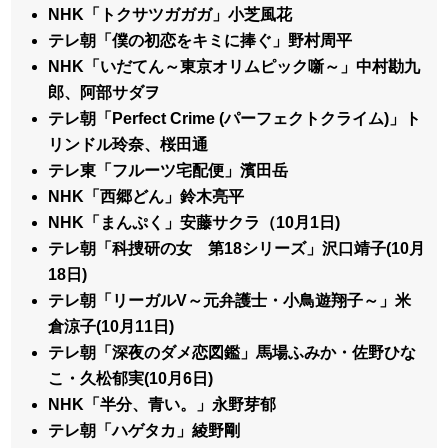
NHK「トクサツガガガ」小芝風花
テレ朝「僕の初恋をキミに捧ぐ」野村周平
NHK「いだてん～東京オリムピック噺～」中村勘九
郎、阿部サダヲ
テレ朝「Perfect Crime (パーフェクトクライム)」ト
リンドル玲奈、桜田通
テレ東「フルーツ宅配便」濱田岳
NHK「西郷どん」鈴木亮平
NHK「まんぷく」安藤サクラ（10月1日)
テレ朝「科捜研の女 第18シリーズ」沢口靖子(10月
18日)
テレ朝「リーガルV～元弁護士・小鳥遊翔子～」米
倉涼子(10月11日)
テレ朝「深夜のダメ恋図鑑」馬場ふみか・佐野ひな
こ・久松郁実(10月6日)
NHK「半分、青い。」永野芽郁
テレ朝「ハゲタカ」綾野剛