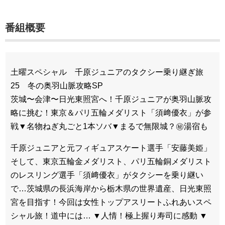
番組概要
土曜スペシャル 千原ジュニアのタクシー乗り継ぎ旅
25 冬の奥羽山脈攻略SP
茨城〜会津〜日光東照宮へ！千原ジュニアが奥羽山脈攻
略に挑む！東京＆パリ五輪メダリスト「須﨑優衣」が参
戦▼名物ねぎ丸ごと1本ソバ▼まるで無限城？㊙湯宿も
千原ジュニアと元フィギュアスケート選手「安藤美姫」
そして、東京五輪金メダリスト、パリ五輪銅メダリスト
のレスリング選手「須﨑優衣」がタクシーを乗り継い
で…茨城県の長浜海岸から栃木県の世界遺産、日光東照
宮を目指す！今回は女性トップアスリートふれあいスペ
シャル旅！道中には… ▼人情！極上握り寿司に感動 ▼