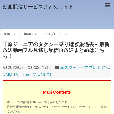
動画配信サービスまとめサイト
ホーム
auスマートパスプレミアム
千原ジュニアのタクシー乗り継ぎ旅過去～最新
放送動画フル見逃し配信再放送まとめはこち
ら！
2022/6/2
2025/1/18
auスマートパスプレミアム
,
DMM TV
,
mieruTV
,
UNEXT
Main Contents
本ページの情報は2026年3月時点のものです。
最新の配信状況はU-NEXTサイト/DMMTVサイトなど各サイトにてご確認
ください。