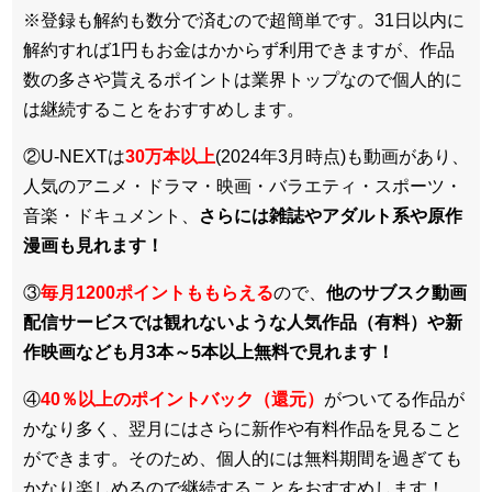
※登録も解約も数分で済むので超簡単です。31日以内に
解約すれば1円もお金はかからず利用できますが、作品
数の多さや貰えるポイントは業界トップなので個人的に
は継続することをおすすめします。
②U-NEXTは
30万本以上
(2024年3月時点)も動画があり、
人気のアニメ・ドラマ・映画・バラエティ・スポーツ・
音楽・ドキュメント、
さらには雑誌やアダルト系や原作
漫画も見れます！
③
毎月1200ポイントももらえる
ので、
他のサブスク動画
配信サービスでは観れないような人気作品（有料）や新
作映画なども月3本～5本以上無料で見れます！
④
40％以上のポイントバック（還元）
がついてる作品が
かなり多く、翌月にはさらに新作や有料作品を見ること
ができます。そのため、個人的には無料期間を過ぎても
かなり楽しめるので継続することをおすすめします！